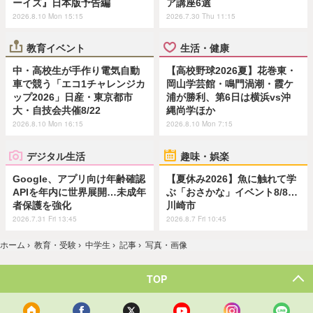
ーイズ』日本版予告編
ア講座6選
2026.8.10 Mon 15:15
2026.7.30 Thu 11:15
教育イベント
生活・健康
中・高校生が手作り電気自動
【高校野球2026夏】花巻東・
車で競う「エコ1チャレンジカ
岡山学芸館・鳴門渦潮・霞ケ
ップ2026」日産・東京都市
浦が勝利、第6日は横浜vs沖
大・自技会共催8/22
縄尚学ほか
2026.8.10 Mon 16:15
2026.8.10 Mon 7:15
デジタル生活
趣味・娯楽
Google、アプリ向け年齢確認
【夏休み2026】魚に触れて学
APIを年内に世界展開…未成年
ぶ「おさかな」イベント8/8…
者保護を強化
川崎市
2026.7.31 Fri 13:45
2026.8.7 Fri 10:45
ホーム
›
教育・受験
›
中学生
›
記事
›
写真・画像
TOP