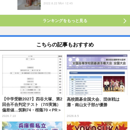
2022.8.22 Mon 12:45
ランキングをもっと見る
こちらの記事もおすすめ
【中学受験2027】四谷大塚、第2
高校囲碁全国大会、団体戦は
回合不合判定テスト（7/5実施）
灘・南山女子部が優勝
偏差値…筑駒74・桜蔭70＜PR＞
2026.7.10
2026.8.5