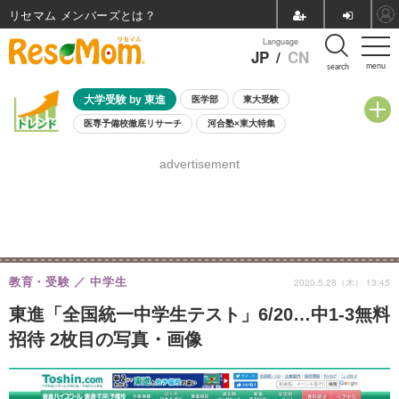
リセマム メンバーズ
Language
JP
/
CN
menu
search
大学受験 by 東進
医学部
東大受験
医専予備校徹底リサーチ
河合塾×東大特集
親子で考える大学選び
高校受験
中学受験
小学校受験
advertisement
共通テスト
夏休み
8月開催学校説明会・相談会
8月開催イベント・WS
全国公立高校 過去問
人気記事
自由研究教材（小学生向け）
自由研究教材（中学生向け）
ランキング
教育・受験
中学生
2020.5.28（木） 13:45
東進「全国統一中学生テスト」6/20…中1-3無料
招待 2枚目の写真・画像