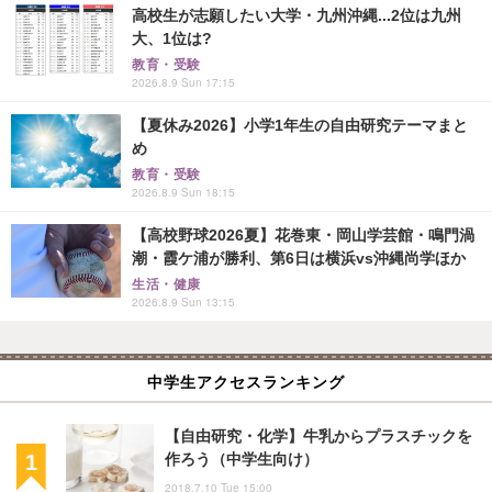
高校生が志願したい大学・九州沖縄...2位は九州
大、1位は?
教育・受験
2026.8.9 Sun 17:15
【夏休み2026】小学1年生の自由研究テーマまと
め
教育・受験
2026.8.9 Sun 18:15
【高校野球2026夏】花巻東・岡山学芸館・鳴門渦
潮・霞ケ浦が勝利、第6日は横浜vs沖縄尚学ほか
生活・健康
2026.8.9 Sun 13:15
中学生アクセスランキング
【自由研究・化学】牛乳からプラスチックを
作ろう（中学生向け）
2018.7.10 Tue 15:00