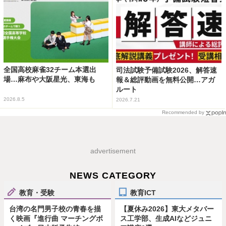
全国高校麻雀32チーム本選出
司法試験予備試験2026、解答速
場…麻布や大阪星光、東海も
報＆総評動画を無料公開…アガ
ルート
2026.8.5
2026.7.21
Recommended by
advertisement
NEWS CATEGORY
教育・受験
教育ICT
台湾の名門男子校の青春を描
【夏休み2026】東大メタバー
く映画『進行曲 マーチングボ
ス工学部、生成AIなどジュニ