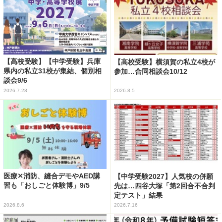
【高校受験】【中学受験】兵庫
【高校受験】横須賀の私立4校が
県内の私立31校が集結、個別相
参加…合同相談会10/12
談会9/6
2026.7.28
2026.8.5
医療✕消防、縫合デモやAED講
【中学受験2027】人気校の併願
習も「おしごと体験博」9/5
先は…四谷大塚「第2回合不合判
定テスト」結果
2026.8.6
2026.7.16