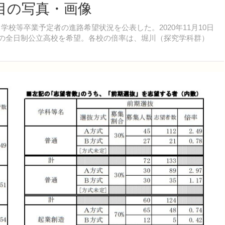
枚目の写真・画像
学校等卒業予定者の進路希望状況を公表した。2020年11月10日
が府内の全日制公立高校を希望。各校の倍率は、堀川（探究学科群）