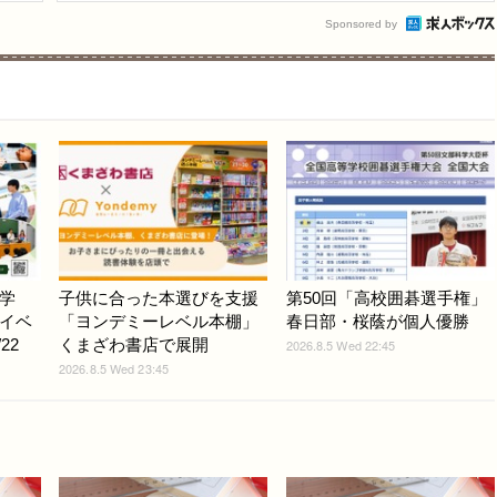
Sponsored by
学
子供に合った本選びを支援
第50回「高校囲碁選手権」
イベ
「ヨンデミーレベル本棚」
春日部・桜蔭が個人優勝
22
くまざわ書店で展開
2026.8.5 Wed 22:45
2026.8.5 Wed 23:45