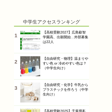
ンキング
全国公立高校入試（過去入試
問題・正答）
イード・アワード
（塾・通信教育・英語教育な
どの教育サービスの顧客満足
度調査）