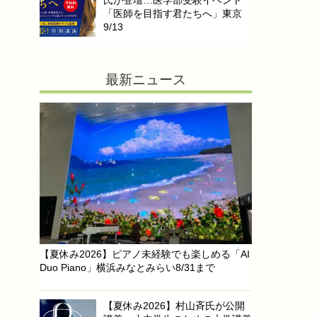
医療✕消防、縫合デモやAED講習
も「おしごと体験博」9/5
advertisement
中学生アクセスランキング
【高校受験2027】広島叡智
学園高、出願開始…外部募集
は22人
【自由研究・物理】温まりや
すい色 or 冷めやすい色は？
（中学生向け）