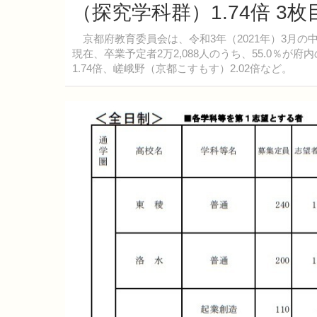
（探究学科群）1.74倍 3
京都府教育委員会は、令和3年（2021年）3月の中
現在、卒業予定者2万2,088人のうち、55.0％
1.74倍、嵯峨野（京都こすもす）2.02倍など。