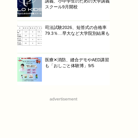
【自由研究・化学】牛乳から
プラスチックを作ろう（中学
生向け）
【高校受験2025】千葉県私
立高、前期志願状況（1/14時
点）渋幕12.02倍
【高校受験2024】徳島県公
立高校入試＜数学＞問題・正
答
アクセスランキングをもっと見る
特集・連載