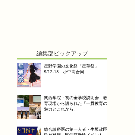
【夏休み2026】ピアノ未経験でも楽しめる「AI
Duo Piano」横浜みなとみらい8/31まで
【夏休み2026】村山斉氏が公開
講義、小中学生のための大学講義
スクール9月開校
司法試験2026、短答式の合格率
79.3％…早大など大学院別結果も