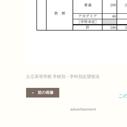
公立高等学校 学校別・学科別志望状況
前の画像
こ
advertisement