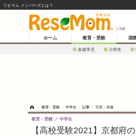
リセマム メンバーズ
ホーム
教育・受験
国
未就学児
小学生
ホーム
›
教育・受験
›
中学生
›
記事
›
写真・画像
教育・受験
中学生
【高校受験2021】京都府の