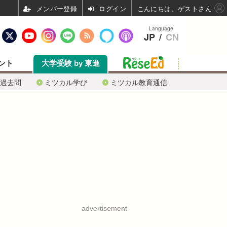
ログイン
こんにちは、ゲストさん
Language
JP
/
CN
ント
大学受験 by 東進
過去問
ミツカル学び
ミツカル教育通信
advertisement