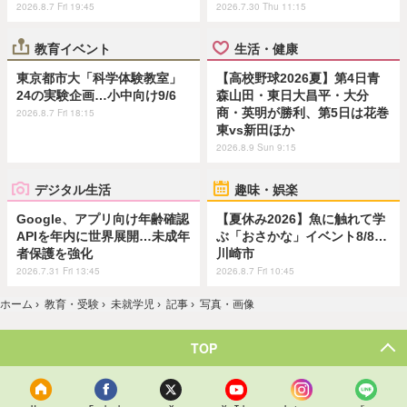
2026.8.7 Fri 19:45
2026.7.30 Thu 11:15
教育イベント
生活・健康
東京都市大「科学体験教室」
【高校野球2026夏】第4日青
24の実験企画…小中向け9/6
森山田・東日大昌平・大分
商・英明が勝利、第5日は花巻
2026.8.7 Fri 18:15
東vs新田ほか
2026.8.9 Sun 9:15
デジタル生活
趣味・娯楽
Google、アプリ向け年齢確認
【夏休み2026】魚に触れて学
APIを年内に世界展開…未成年
ぶ「おさかな」イベント8/8…
者保護を強化
川崎市
2026.7.31 Fri 13:45
2026.8.7 Fri 10:45
ホーム
›
教育・受験
›
未就学児
›
記事
›
写真・画像
TOP