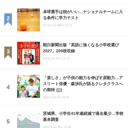
卓球選手は頭がいい…ナショナルチームに入
る条件に学力テスト
2019.3.20 Wed 10:15
朝日新聞出版「英語に強くなる小学校選び
2027」209校収録
2026.8.6 Thu 13:15
「楽しさ」が子供の能力を伸ばす原動力…ア
スリート俳優・森渉氏が語るクレタクラスへ
の期待
PR
2023.9.29 Fri 18:00
茨城県、小学生41年連続減で過去最少…学校
基本調査
2023.8.24 Thu 13:45