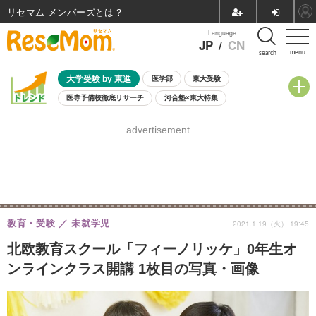
リセマム メンバーズ
Language
JP
/
CN
menu
search
大学受験 by 東進
医学部
東大受験
医専予備校徹底リサーチ
河合塾×東大特集
親子で考える大学選び
高校受験
中学受験
小学校受験
advertisement
共通テスト
夏休み
8月開催学校説明会・相談会
8月開催イベント・WS
全国公立高校 過去問
人気記事
自由研究教材（小学生向け）
自由研究教材（中学生向け）
ランキング
教育・受験
未就学児
2021.1.19（火） 19:45
北欧教育スクール「フィーノリッケ」0年生オ
ンラインクラス開講 1枚目の写真・画像