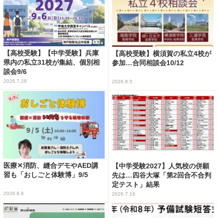
【高校受験】【中学受験】兵庫
【高校受験】横須賀の私立4校が
県内の私立31校が集結、個別相
参加…合同相談会10/12
談会9/6
2026.7.28
2026.8.5
医療✕消防、縫合デモやAED講
【中学受験2027】人気校の併願
習も「おしごと体験博」9/5
先は…四谷大塚「第2回合不合判
定テスト」結果
2026.8.6
2026.7.16