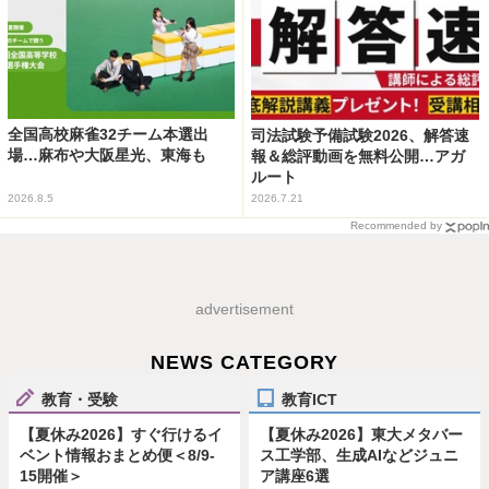
全国高校麻雀32チーム本選出
司法試験予備試験2026、解答速
場…麻布や大阪星光、東海も
報＆総評動画を無料公開…アガ
ルート
2026.8.5
2026.7.21
Recommended by
advertisement
NEWS CATEGORY
教育・受験
教育ICT
【夏休み2026】すぐ行けるイ
【夏休み2026】東大メタバー
ベント情報おまとめ便＜8/9-
ス工学部、生成AIなどジュニ
15開催＞
ア講座6選