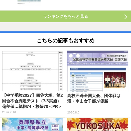
ランキングをもっと見る
こちらの記事もおすすめ
【中学受験2027】四谷大塚、第2
高校囲碁全国大会、団体戦は
回合不合判定テスト（7/5実施）
灘・南山女子部が優勝
偏差値…筑駒74・桜蔭70＜PR＞
2026.7.10
2026.8.5