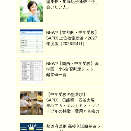
編集長・加藤紀子連載「今、
会いたい人」
NEW!!【首都圏・中学受験】
SAPIX 上位校偏差値＜2027
年度版（2026年4月）
NEW!!【関西・中学受験】浜
学園「小6合否判定テスト」
偏差値一覧
【中学受験の塾選び】
SAPIX・日能研・四谷大塚・
早稲アカ・エルカミノ・グノ
ーブルの特徴・費用と合格力
都道府県別 高校入試偏差値ラ