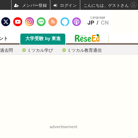
ログイン
こんにちは、ゲストさん
Language
JP
/
CN
ント
大学受験 by 東進
過去問
ミツカル学び
ミツカル教育通信
advertisement