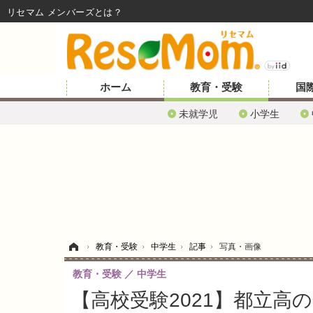
リセマム メンバーズ
ホーム
教育・受験
国
未就学児
小学生
ホーム
›
教育・受験
›
中学生
›
記事
›
写真・画像
教育・受験
中学生
【高校受験2021】都立高の