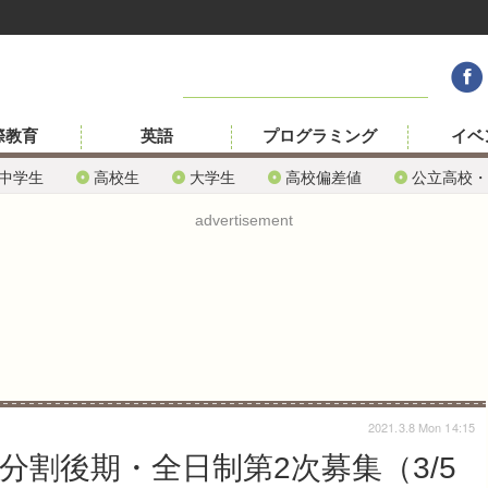
際教育
英語
プログラミング
イベ
中学生
高校生
大学生
高校偏差値
公立高校・
advertisement
2021.3.8 Mon 14:15
分割後期・全日制第2次募集（3/5