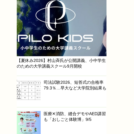
【夏休み2026】村山斉氏が公開講義、小中学生
のための大学講義スクール9月開校
司法試験2026、短答式の合格率
79.3％…早大など大学院別結果も
医療✕消防、縫合デモやAED講習
も「おしごと体験博」9/5