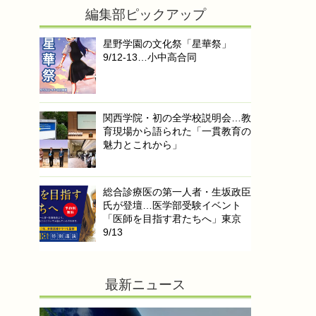
編集部ピックアップ
星野学園の文化祭「星華祭」
9/12-13…小中高合同
関西学院・初の全学校説明会…教
育現場から語られた「一貫教育の
魅力とこれから」
総合診療医の第一人者・生坂政臣
氏が登壇…医学部受験イベント
「医師を目指す君たちへ」東京
9/13
最新ニュース