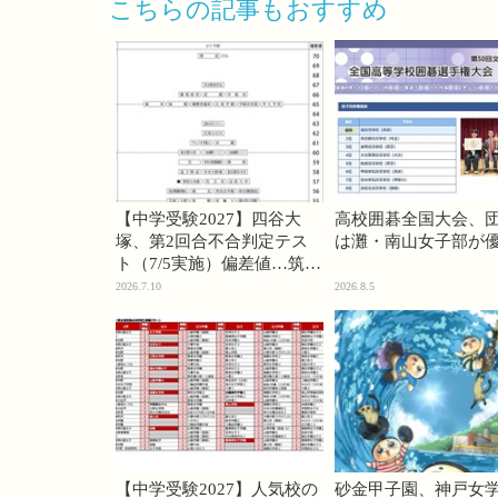
こちらの記事もおすすめ
【中学受験2027】四谷大
高校囲碁全国大会、
塚、第2回合不合判定テス
は灘・南山女子部が
ト（7/5実施）偏差値…筑駒
74・桜蔭70＜PR＞
2026.7.10
2026.8.5
【中学受験2027】人気校の
砂金甲子園、神戸女