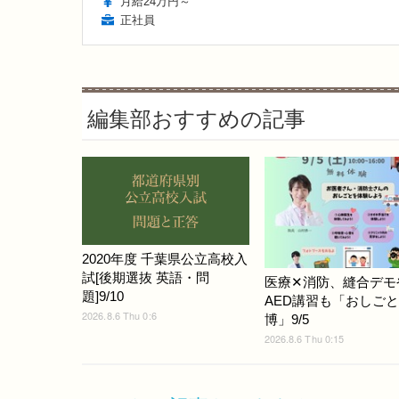
月給24万円～
正社員
編集部おすすめの記事
2020年度 千葉県公立高校入
試[後期選抜 英語・問
医療✕消防、縫合デモ
題]9/10
AED講習も「おしご
2026.8.6 Thu 0:6
博」9/5
2026.8.6 Thu 0:15