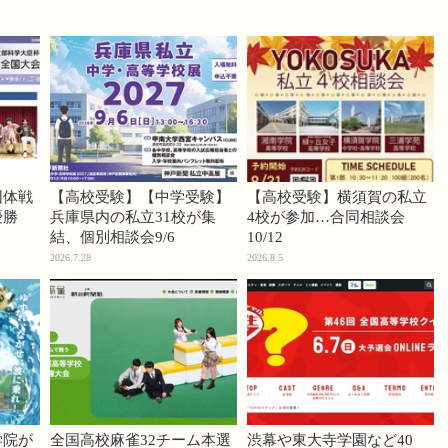
団体戦
【高校受験】【中学受験】
【高校受験】横須賀の私立
優勝
兵庫県内の私立31校が集
4校が参加…合同相談会
結、個別相談会9/6
10/12
2026.7.28
2026.8.5
学院が
全国高校麻雀32チーム本選
渋幕や東大寺学園など40