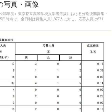
目の写真・画像
度（令和3年度）東京都立高等学校入学者選抜における分割後期募集・
日時点で、全日制は募集人員1,877人に対し、応募人員は671