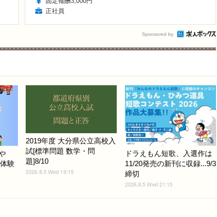
固定報酬3,000円
正社員
Sponsored by
2019年度 大分県公立高校入
試[標準問題 数学・問
や
ドラえもん短歌、入選作は
題]8/10
と体験
11/20発売の新刊に収録...9/3
2026.8.5 Wed 19:15
締切
2026.8.5 Wed 21:15