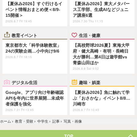
【夏休み2026】すぐ行けるイ
【夏休み2026】東大メタバー
ベント情報おまとめ便＜8/9-
ス工学部、生成AIなどジュニ
15開催＞
ア講座6選
2026.8.7 Fri 19:45
2026.7.30 Thu 11:15
教育イベント
生活・健康
東京都市大「科学体験教室」
【高校野球2026夏】東海大甲
24の実験企画…小中向け9/6
府・健大高崎・有明・長崎日
大が勝利…第4日は遊学館vs
2026.8.7 Fri 18:15
青森山田ほか
2026.8.8 Sat 9:52
デジタル生活
趣味・娯楽
Google、アプリ向け年齢確認
【夏休み2026】魚に触れて学
APIを年内に世界展開…未成年
ぶ「おさかな」イベント8/8…
者保護を強化
川崎市
2026.7.31 Fri 13:45
2026.8.7 Fri 10:45
ホーム
›
教育・受験
›
中学生
›
記事
›
写真・画像
TOP