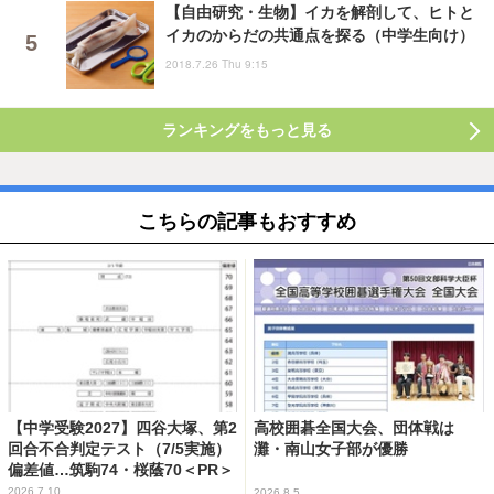
【自由研究・生物】イカを解剖して、ヒトと
イカのからだの共通点を探る（中学生向け）
2018.7.26 Thu 9:15
ランキングをもっと見る
こちらの記事もおすすめ
【中学受験2027】四谷大塚、第2
高校囲碁全国大会、団体戦は
回合不合判定テスト（7/5実施）
灘・南山女子部が優勝
偏差値…筑駒74・桜蔭70＜PR＞
2026.7.10
2026.8.5