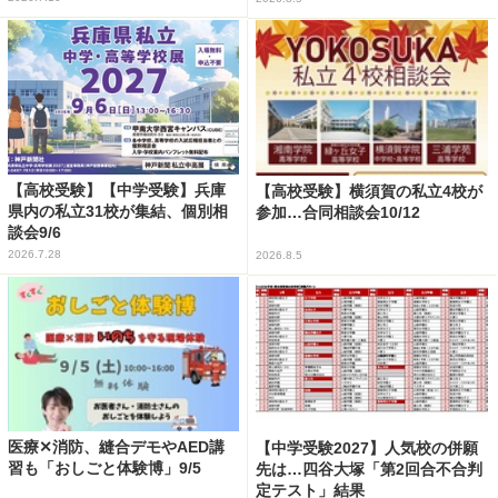
【高校受験】【中学受験】兵庫
【高校受験】横須賀の私立4校が
県内の私立31校が集結、個別相
参加…合同相談会10/12
談会9/6
2026.7.28
2026.8.5
医療✕消防、縫合デモやAED講
【中学受験2027】人気校の併願
習も「おしごと体験博」9/5
先は…四谷大塚「第2回合不合判
定テスト」結果