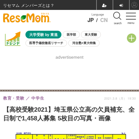
リセマム メンバーズ
Language
JP
/
CN
menu
search
大学受験 by 東進
医学部
東大受験
医専予備校徹底リサーチ
河合塾×東大特集
親子で考える大学選び
高校受験
中学受験
小学校受験
advertisement
共通テスト
夏休み
8月開催学校説明会・相談会
8月開催イベント・WS
全国公立高校 過去問
人気記事
自由研究教材（小学生向け）
自由研究教材（中学生向け）
ランキング
教育・受験
中学生
2021.3.8（月） 19:30
【高校受験2021】埼玉県公立高の欠員補充、全
日制で1,458人募集 5枚目の写真・画像