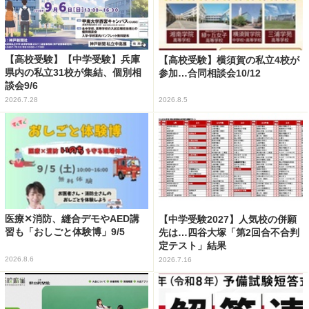
【高校受験】【中学受験】兵庫
【高校受験】横須賀の私立4校が
県内の私立31校が集結、個別相
参加…合同相談会10/12
談会9/6
2026.7.28
2026.8.5
医療✕消防、縫合デモやAED講
【中学受験2027】人気校の併願
習も「おしごと体験博」9/5
先は…四谷大塚「第2回合不合判
定テスト」結果
2026.8.6
2026.7.16