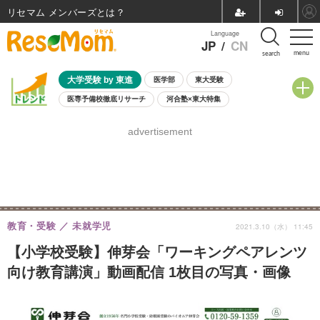
リセマム メンバーズ
Language
JP
/
CN
menu
search
大学受験 by 東進
医学部
東大受験
医専予備校徹底リサーチ
河合塾×東大特集
親子で考える大学選び
高校受験
中学受験
小学校受験
advertisement
共通テスト
夏休み
8月開催学校説明会・相談会
8月開催イベント・WS
全国公立高校 過去問
人気記事
自由研究教材（小学生向け）
自由研究教材（中学生向け）
ランキング
教育・受験
未就学児
2021.3.10（水） 11:45
【小学校受験】伸芽会「ワーキングペアレンツ
向け教育講演」動画配信 1枚目の写真・画像