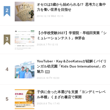
オセロは3歳から始められる!? 思考力と集中
力を養い世界を目指せ
2018.12.19 Wed 15:15
【小学校受験2027】学習院・早稲田実業「シ
ミュレーションテスト」伸芽会
2026.8.7 Fri 12:15
YouTuber・Kay＆ZooKatsuが紐解くバイリ
ンガル幼児園「Kids Duo International」の
魅力
PR
2023.8.18 Fri 16:00
子供に合った本選びを支援「ヨンデミーレベ
ル本棚」くまざわ書店で展開
2026.8.6 Thu 17:45