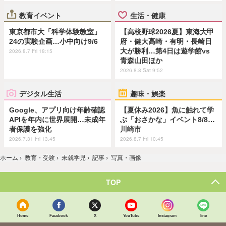
教育イベント
生活・健康
東京都市大「科学体験教室」
【高校野球2026夏】東海大甲
24の実験企画…小中向け9/6
府・健大高崎・有明・長崎日
大が勝利…第4日は遊学館vs
2026.8.7 Fri 18:15
青森山田ほか
2026.8.8 Sat 9:52
デジタル生活
趣味・娯楽
Google、アプリ向け年齢確認
【夏休み2026】魚に触れて学
APIを年内に世界展開…未成年
ぶ「おさかな」イベント8/8…
者保護を強化
川崎市
2026.7.31 Fri 13:45
2026.8.7 Fri 10:45
ホーム
›
教育・受験
›
未就学児
›
記事
›
写真・画像
TOP
Home
Facebook
X
YouTube
Instagram
line