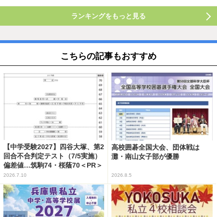
ランキングをもっと見る
こちらの記事もおすすめ
【中学受験2027】四谷大塚、第2
高校囲碁全国大会、団体戦は
回合不合判定テスト（7/5実施）
灘・南山女子部が優勝
偏差値…筑駒74・桜蔭70＜PR＞
2026.7.10
2026.8.5