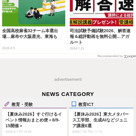
全国高校麻雀32チーム本選出
司法試験予備試験2026、解答速
場…麻布や大阪星光、東海も
報＆総評動画を無料公開…アガ
ルート
2026.8.5
2026.7.21
Recommended by
advertisement
NEWS CATEGORY
教育・受験
教育ICT
【夏休み2026】すぐ行けるイ
【夏休み2026】東大メタバー
ベント情報おまとめ便＜8/9-
ス工学部、生成AIなどジュニ
15開催＞
ア講座6選
2026.8.7 Fri 19:45
2026.7.30 Thu 11:15