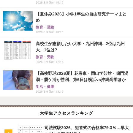
2026.8.9 Sun 15:15
【夏休み2026】小学1年生の自由研究テーマまと
め
教育・受験
2026.8.9 Sun 18:15
高校生が志願したい大学・九州沖縄...2位は九州
大、1位は?
教育・受験
2026.8.9 Sun 17:15
【高校野球2026夏】花巻東・岡山学芸館・鳴門渦
潮・霞ケ浦が勝利、第6日は横浜vs沖縄尚学ほか
生活・健康
2026.8.9 Sun 13:15
大学生アクセスランキング
司法試験2026、短答式の合格率79.3％…早大