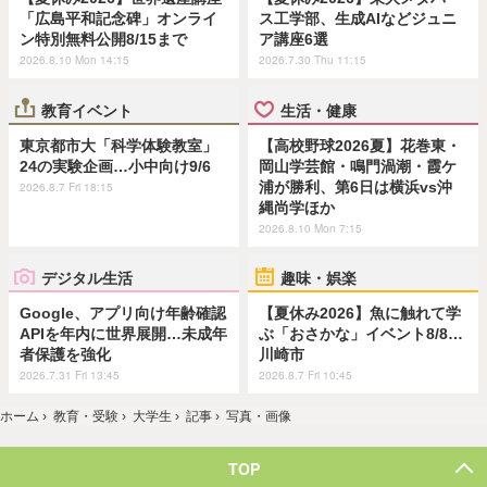
「広島平和記念碑」オンライ
ス工学部、生成AIなどジュニ
ン特別無料公開8/15まで
ア講座6選
2026.8.10 Mon 14:15
2026.7.30 Thu 11:15
教育イベント
生活・健康
東京都市大「科学体験教室」
【高校野球2026夏】花巻東・
24の実験企画…小中向け9/6
岡山学芸館・鳴門渦潮・霞ケ
浦が勝利、第6日は横浜vs沖
2026.8.7 Fri 18:15
縄尚学ほか
2026.8.10 Mon 7:15
デジタル生活
趣味・娯楽
Google、アプリ向け年齢確認
【夏休み2026】魚に触れて学
APIを年内に世界展開…未成年
ぶ「おさかな」イベント8/8…
者保護を強化
川崎市
2026.7.31 Fri 13:45
2026.8.7 Fri 10:45
ホーム
›
教育・受験
›
大学生
›
記事
›
写真・画像
TOP