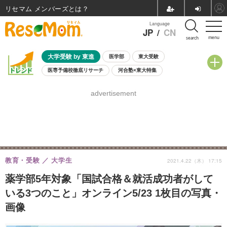
リセマム メンバーズ
Language
JP
/
CN
menu
search
大学受験 by 東進
医学部
東大受験
医専予備校徹底リサーチ
河合塾×東大特集
親子で考える大学選び
高校受験
中学受験
小学校受験
advertisement
共通テスト
夏休み
8月開催学校説明会・相談会
8月開催イベント・WS
全国公立高校 過去問
人気記事
自由研究教材（小学生向け）
自由研究教材（中学生向け）
ランキング
教育・受験
大学生
2021.4.22（木） 17:15
薬学部5年対象「国試合格＆就活成功者がして
いる3つのこと」オンライン5/23 1枚目の写真・
画像