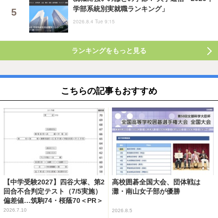
学部系統別実就職ランキング」
2026.8.4 Tue 9:15
ランキングをもっと見る
こちらの記事もおすすめ
【中学受験2027】四谷大塚、第2
高校囲碁全国大会、団体戦は
回合不合判定テスト（7/5実施）
灘・南山女子部が優勝
偏差値…筑駒74・桜蔭70＜PR＞
2026.7.10
2026.8.5