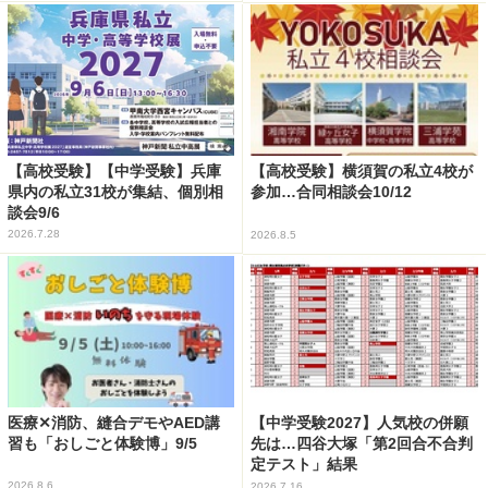
【高校受験】【中学受験】兵庫
【高校受験】横須賀の私立4校が
県内の私立31校が集結、個別相
参加…合同相談会10/12
談会9/6
2026.7.28
2026.8.5
医療✕消防、縫合デモやAED講
【中学受験2027】人気校の併願
習も「おしごと体験博」9/5
先は…四谷大塚「第2回合不合判
定テスト」結果
2026.8.6
2026.7.16