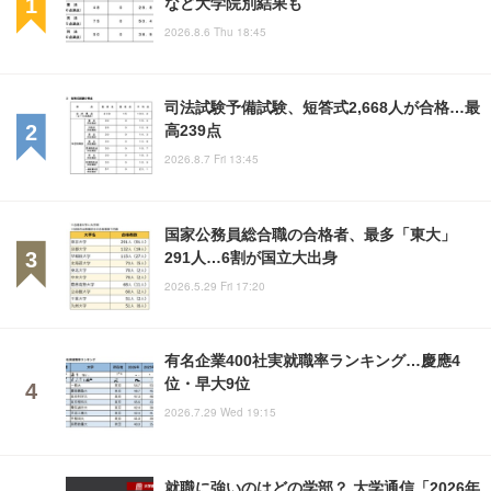
など大学院別結果も
2026.8.6 Thu 18:45
司法試験予備試験、短答式2,668人が合格…最
高239点
2026.8.7 Fri 13:45
国家公務員総合職の合格者、最多「東大」
291人…6割が国立大出身
2026.5.29 Fri 17:20
有名企業400社実就職率ランキング…慶應4
位・早大9位
2026.7.29 Wed 19:15
就職に強いのはどの学部？ 大学通信「2026年