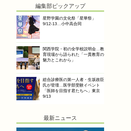
編集部ピックアップ
星野学園の文化祭「星華祭」
9/12-13…小中高合同
関西学院・初の全学校説明会…教
育現場から語られた「一貫教育の
魅力とこれから」
総合診療医の第一人者・生坂政臣
氏が登壇…医学部受験イベント
「医師を目指す君たちへ」東京
9/13
最新ニュース