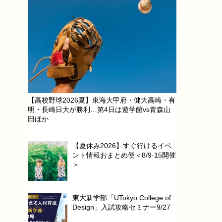
【高校野球2026夏】東海大甲府・健大高崎・有
明・長崎日大が勝利…第4日は遊学館vs青森山
田ほか
【夏休み2026】すぐ行けるイベ
ント情報おまとめ便＜8/9-15開催
＞
東大新学部「UTokyo College of
Design」入試攻略セミナー9/27