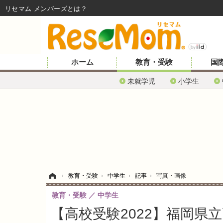
リセマム メンバーズ
ホーム
教育・受験
国
未就学児
小学生
ホーム
›
教育・受験
›
中学生
›
記事
›
写真・画像
教育・受験
中学生
【高校受験2022】福岡県