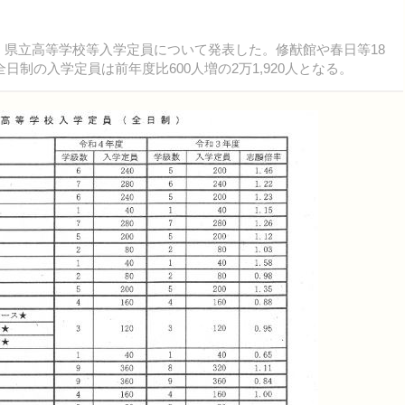
年度）県立高等学校等入学定員について発表した。修猷館や春日等18
制の入学定員は前年度比600人増の2万1,920人となる。