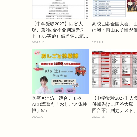
【中学受験2027】四谷大
高校囲碁全国大会、
塚、第2回合不合判定テス
は灘・南山女子部が
ト（7/5実施）偏差値…筑駒
74・桜蔭70＜PR＞
2026.7.10
2026.8.5
医療✕消防、縫合デモや
【中学受験2027】人
AED講習も「おしごと体験
併願先は…四谷大塚「
博」9/5
回合不合判定テスト
2026.8.6
2026.7.16