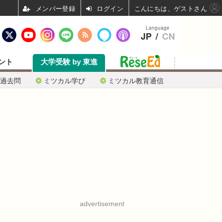
ログイン
こんにちは、ゲストさん
Language
JP
/
CN
ント
大学受験 by 東進
過去問
ミツカル学び
ミツカル教育通信
advertisement