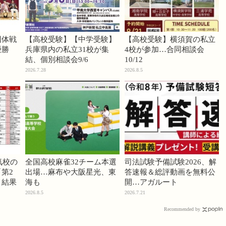
団体戦
【高校受験】【中学受験】
【高校受験】横須賀の私立
優勝
兵庫県内の私立31校が集
4校が参加…合同相談会
結、個別相談会9/6
10/12
2026.7.28
2026.8.5
気校の
全国高校麻雀32チーム本選
司法試験予備試験2026、解
第2
出場…麻布や大阪星光、東
答速報＆総評動画を無料公
」結果
海も
開…アガルート
2026.8.5
2026.7.21
Recommended by