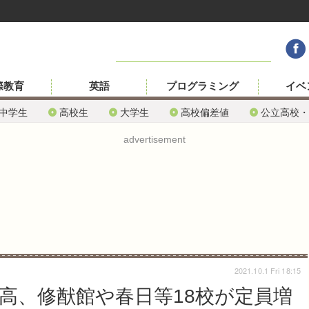
際教育
英語
プログラミング
イベ
中学生
高校生
大学生
高校偏差値
公立高校・
advertisement
2021.10.1 Fri 18:15
立高、修猷館や春日等18校が定員増