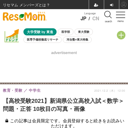
リセマム メンバーズ
Language
JP
/
CN
menu
search
大学受験 by 東進
医学部
東大受験
医専予備校徹底リサーチ
河合塾×東大特集
親子で考える大学選び
高校受験
中学受験
小学校受験
advertisement
共通テスト
夏休み
8月開催学校説明会・相談会
8月開催イベント・WS
全国公立高校 過去問
人気記事
自由研究教材（小学生向け）
自由研究教材（中学生向け）
ランキング
教育・受験
中学生
2021.12.2（木） 12:00
【高校受験2021】新潟県公立高校入試＜数学＞
問題・正答 10枚目の写真・画像
この記事は会員限定です。会員登録すると続きをお読みい
ただけます。