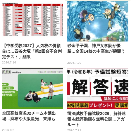
【中学受験2027】人気校の併願
砂金甲子園、神戸女学院が優
先は…四谷大塚「第2回合不合判
勝…全国14校の中高生が腕競う
定テスト」結果
2026.7.16
2026.7.29
全国高校麻雀32チーム本選出
司法試験予備試験2026、解答速
場…麻布や大阪星光、東海も
報＆総評動画を無料公開…アガ
ルート
2026.8.5
2026.7.21