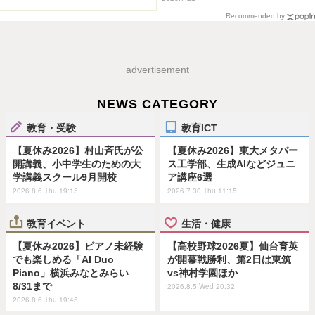
Recommended by
advertisement
NEWS CATEGORY
教育・受験
教育ICT
【夏休み2026】村山斉氏が公
【夏休み2026】東大メタバー
開講義、小中学生のための大
ス工学部、生成AIなどジュニ
学講義スクール9月開校
ア講座6選
2026.8.6 Thu 19:15
2026.7.30 Thu 11:15
教育イベント
生活・健康
【夏休み2026】ピアノ未経験
【高校野球2026夏】仙台育英
でも楽しめる「AI Duo
が開幕戦勝利、第2日は東筑
Piano」横浜みなとみらい
vs神村学園ほか
8/31まで
2026.8.5 Wed 20:32
2026.8.6 Thu 19:45