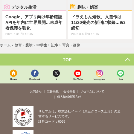
デジタル生活
趣味・娯楽
Google、アプリ向け年齢確認
ドラえもん短歌、入選作は
APIを年内に世界展開…未成年
11/20発売の新刊に収録…9/3
者保護を強化
締切
2026.7.31 Fri 13:45
2026.8.6 Thu 15:15
ホーム
›
教育・受験
›
中学生
›
記事
›
写真・画像
TOP
Home
Facebook
X
YouTube
Instagram
line
お問合せ
広告掲載
会社概要
リセマムについて
個人情報保護方針
リセマムは、株式会社イード（東証グロース上場）の運
営するサービスです。
証券コード：6038