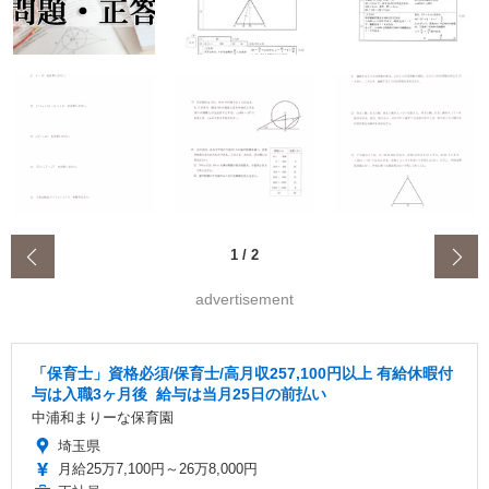
‹
1
/
2
advertisement
「保育士」資格必須/保育士/️高月収257,100円以上 ️有給休暇付
与は入職3ヶ月後 ️ 給与は当月25日の前払い
中浦和まりーな保育園
埼玉県
月給25万7,100円～26万8,000円