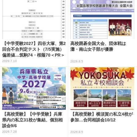
【中学受験2027】四谷大塚、第2
高校囲碁全国大会、団体戦は
回合不合判定テスト（7/5実施）
灘・南山女子部が優勝
偏差値…筑駒74・桜蔭70＜PR＞
2026.7.10
2026.8.5
【高校受験】【中学受験】兵庫
【高校受験】横須賀の私立4校が
県内の私立31校が集結、個別相
参加…合同相談会10/12
談会9/6
2026.7.28
2026.8.5