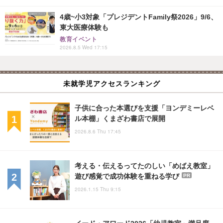
4歳~小3対象「プレジデントFamily祭2026」9/6、
東大医療体験も
教育イベント
2026.8.5 Wed 17:15
未就学児アクセスランキング
子供に合った本選びを支援「ヨンデミーレベ
ル本棚」くまざわ書店で展開
2026.8.6 Thu 17:45
考える・伝えるってたのしい「めばえ教室」
遊び感覚で成功体験を重ねる学び
PR
2026.1.15 Thu 9:15
イード・アワード2026「幼児教室」満足度