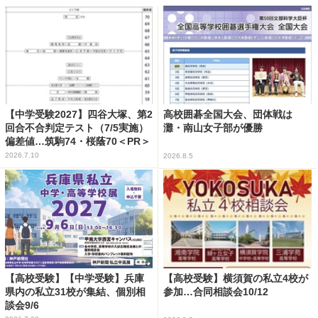
【中学受験2027】四谷大塚、第2
高校囲碁全国大会、団体戦は
回合不合判定テスト（7/5実施）
灘・南山女子部が優勝
偏差値…筑駒74・桜蔭70＜PR＞
2026.7.10
2026.8.5
【高校受験】【中学受験】兵庫
【高校受験】横須賀の私立4校が
県内の私立31校が集結、個別相
参加…合同相談会10/12
談会9/6