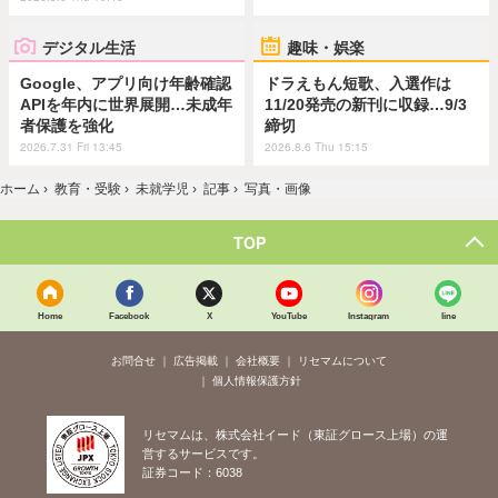
デジタル生活
趣味・娯楽
Google、アプリ向け年齢確認
ドラえもん短歌、入選作は
APIを年内に世界展開…未成年
11/20発売の新刊に収録…9/3
者保護を強化
締切
2026.7.31 Fri 13:45
2026.8.6 Thu 15:15
ホーム
›
教育・受験
›
未就学児
›
記事
›
写真・画像
TOP
Home
Facebook
X
YouTube
Instagram
line
お問合せ
広告掲載
会社概要
リセマムについて
個人情報保護方針
リセマムは、株式会社イード（東証グロース上場）の運
営するサービスです。
証券コード：6038