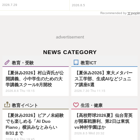
2026.7.29
2026.8.5
Recommended by
advertisement
NEWS CATEGORY
教育・受験
教育ICT
【夏休み2026】村山斉氏が公
【夏休み2026】東大メタバー
開講義、小中学生のための大
ス工学部、生成AIなどジュニ
学講義スクール9月開校
ア講座6選
2026.8.6 Thu 19:15
2026.7.30 Thu 11:15
教育イベント
生活・健康
【夏休み2026】ピアノ未経験
【高校野球2026夏】仙台育英
でも楽しめる「AI Duo
が開幕戦勝利、第2日は東筑
Piano」横浜みなとみらい
vs神村学園ほか
8/31まで
2026.8.5 Wed 20:32
2026.8.6 Thu 19:45