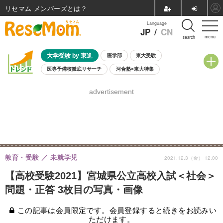
リセマム メンバーズ
Language
JP
/
CN
menu
search
大学受験 by 東進
医学部
東大受験
医専予備校徹底リサーチ
河合塾×東大特集
親子で考える大学選び
高校受験
中学受験
小学校受験
advertisement
共通テスト
夏休み
8月開催学校説明会・相談会
8月開催イベント・WS
全国公立高校 過去問
人気記事
自由研究教材（小学生向け）
自由研究教材（中学生向け）
ランキング
教育・受験
未就学児
2021.12.3（金） 12:00
【高校受験2021】宮城県公立高校入試＜社会＞
問題・正答 3枚目の写真・画像
この記事は会員限定です。会員登録すると続きをお読みい
ただけます。