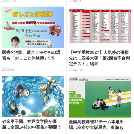
2026.7.28
2026.8.5
医療✕消防、縫合デモやAED講
【中学受験2027】人気校の併願
習も「おしごと体験博」9/5
先は…四谷大塚「第2回合不合判
定テスト」結果
2026.8.6
2026.7.16
砂金甲子園、神戸女学院が優
全国高校麻雀32チーム本選出
勝…全国14校の中高生が腕競う
場…麻布や大阪星光、東海も