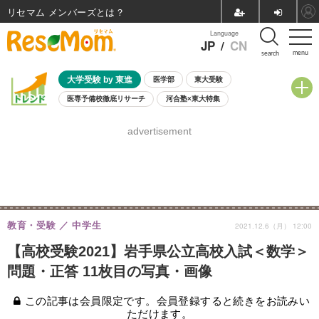
リセマム メンバーズ
Language
JP
/
CN
menu
search
大学受験 by 東進
医学部
東大受験
医専予備校徹底リサーチ
河合塾×東大特集
親子で考える大学選び
高校受験
中学受験
小学校受験
advertisement
共通テスト
夏休み
8月開催学校説明会・相談会
8月開催イベント・WS
全国公立高校 過去問
人気記事
自由研究教材（小学生向け）
自由研究教材（中学生向け）
ランキング
教育・受験
中学生
2021.12.6（月） 12:00
【高校受験2021】岩手県公立高校入試＜数学＞
問題・正答 11枚目の写真・画像
この記事は会員限定です。会員登録すると続きをお読みい
ただけます。