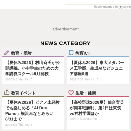
Recommended by
advertisement
NEWS CATEGORY
教育・受験
教育ICT
【夏休み2026】村山斉氏が公
【夏休み2026】東大メタバー
開講義、小中学生のための大
ス工学部、生成AIなどジュニ
学講義スクール9月開校
ア講座6選
2026.8.6 Thu 19:15
2026.7.30 Thu 11:15
教育イベント
生活・健康
【夏休み2026】ピアノ未経験
【高校野球2026夏】仙台育英
でも楽しめる「AI Duo
が開幕戦勝利、第2日は東筑
Piano」横浜みなとみらい
vs神村学園ほか
8/31まで
2026.8.5 Wed 20:32
2026.8.6 Thu 19:45