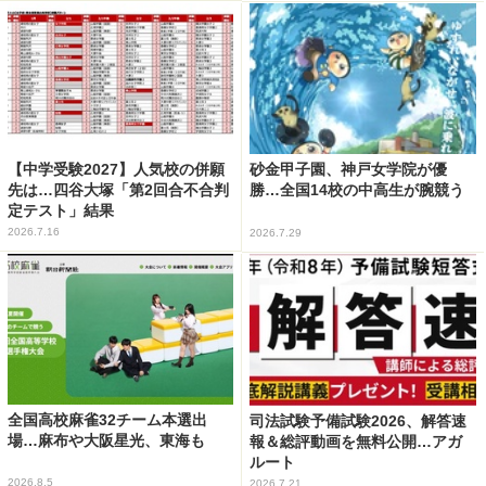
【中学受験2027】人気校の併願
砂金甲子園、神戸女学院が優
先は…四谷大塚「第2回合不合判
勝…全国14校の中高生が腕競う
定テスト」結果
2026.7.16
2026.7.29
全国高校麻雀32チーム本選出
司法試験予備試験2026、解答速
場…麻布や大阪星光、東海も
報＆総評動画を無料公開…アガ
ルート
2026.8.5
2026.7.21