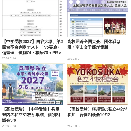
【中学受験2027】四谷大塚、第2
高校囲碁全国大会、団体戦は
回合不合判定テスト（7/5実施）
灘・南山女子部が優勝
偏差値…筑駒74・桜蔭70＜PR＞
2026.7.10
2026.8.5
【高校受験】【中学受験】兵庫
【高校受験】横須賀の私立4校が
県内の私立31校が集結、個別相
参加…合同相談会10/12
談会9/6
2026.7.28
2026.8.5