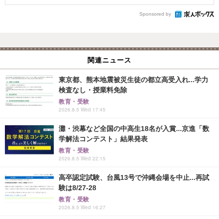
Sponsored by
関連ニュース
東京都、熊本地震被災生徒の都立高受入れ...学力
検査なし・授業料免除
教育・受験
2026.8.5 Wed 17:45
灘・渋幕など全国の中高生18名が入賞...京進「数
学解法コンテスト」結果発表
教育・受験
2026.8.5 Wed 22:15
高卒認定試験、台風13号で沖縄会場を中止...再試
験は8/27-28
教育・受験
2026.8.5 Wed 16:27