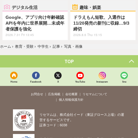
デジタル生活
趣味・娯楽
Google、アプリ向け年齢確認
ドラえもん短歌、入選作は
APIを年内に世界展開…未成年
11/20発売の新刊に収録…9/3
者保護を強化
締切
2026.7.31 Fri 13:45
2026.8.6 Thu 15:15
ホーム
›
教育・受験
›
中学生
›
記事
›
写真・画像
TOP
Home
Facebook
X
YouTube
Instagram
line
お問合せ
広告掲載
会社概要
リセマムについて
個人情報保護方針
リセマムは、株式会社イード（東証グロース上場）の運
営するサービスです。
証券コード：6038