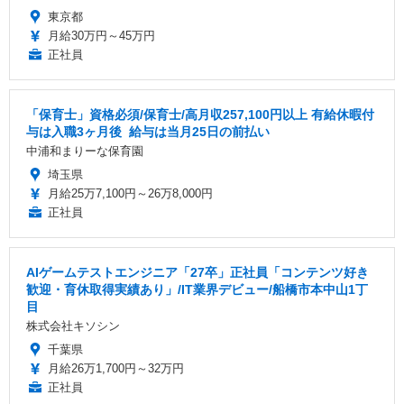
東京都
月給30万円～45万円
正社員
「保育士」資格必須/保育士/️高月収257,100円以上 ️有給休暇付
与は入職3ヶ月後 ️ 給与は当月25日の前払い
中浦和まりーな保育園
埼玉県
月給25万7,100円～26万8,000円
正社員
AIゲームテストエンジニア「27卒」正社員「コンテンツ好き
歓迎・育休取得実績あり」/IT業界デビュー/船橋市本中山1丁
目
株式会社キソシン
千葉県
月給26万1,700円～32万円
正社員