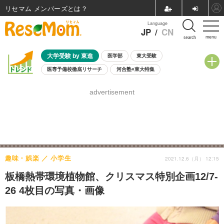
リセマム メンバーズ
Language
JP
/
CN
menu
search
大学受験 by 東進
医学部
東大受験
医専予備校徹底リサーチ
河合塾×東大特集
親子で考える大学選び
高校受験
中学受験
小学校受験
advertisement
共通テスト
夏休み
8月開催学校説明会・相談会
8月開催イベント・WS
全国公立高校 過去問
人気記事
自由研究教材（小学生向け）
自由研究教材（中学生向け）
ランキング
趣味・娯楽
小学生
2021.12.6（月） 12:15
板橋熱帯環境植物館、クリスマス特別企画12/7-
26 4枚目の写真・画像