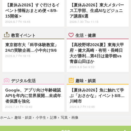
【夏休み2026】すぐ行けるイ
【夏休み2026】東大メタバー
ベント情報おまとめ便＜8/9-
ス工学部、生成AIなどジュニ
15開催＞
ア講座6選
2026.8.7 Fri 19:45
2026.7.30 Thu 11:15
教育イベント
生活・健康
東京都市大「科学体験教室」
【高校野球2026夏】東海大甲
24の実験企画…小中向け9/6
府・健大高崎・有明・長崎日
大が勝利…第4日は遊学館vs
2026.8.7 Fri 18:15
青森山田ほか
2026.8.8 Sat 9:52
デジタル生活
趣味・娯楽
Google、アプリ向け年齢確認
【夏休み2026】魚に触れて学
APIを年内に世界展開…未成年
ぶ「おさかな」イベント8/8…
者保護を強化
川崎市
2026.7.31 Fri 13:45
2026.8.7 Fri 10:45
ホーム
›
趣味・娯楽
›
小学生
›
記事
›
写真・画像