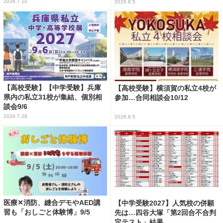
2026.7.10
2026.8.5
【高校受験】【中学受験】兵庫
【高校受験】横須賀の私立4校が
県内の私立31校が集結、個別相
参加…合同相談会10/12
談会9/6
2026.7.28
2026.8.5
医療✕消防、縫合デモやAED講
【中学受験2027】人気校の併願
習も「おしごと体験博」9/5
先は…四谷大塚「第2回合不合判
定テスト」結果