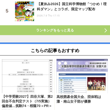
【夏休み2026】国立科学博物館「つかめ！理
科ダマン」とコラボ、限定マップ配布
2026.7.9 Thu 17:15
ランキングをもっと見る
こちらの記事もおすすめ
【中学受験2027】四谷大塚、第2
高校囲碁全国大会、団体戦は
回合不合判定テスト（7/5実施）
灘・南山女子部が優勝
偏差値…筑駒74・桜蔭70＜PR＞