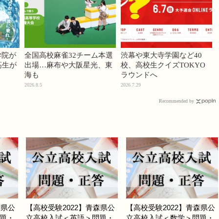
学院が
全国高校麻雀32チーム本選
渋幕や東大寺学園など40
高生が
出場…麻布や大阪星光、東
校、高校生クイズTOKYO
海も
ラウンドへ
2026.8.5
2026.7.29
Recommended by
森県公
【高校受験2022】青森県公
【高校受験2022】青森県公
題・
立高校入試＜英語＞問題・
立高校入試＜数学＞問題・