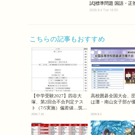
試[標準問題 国語・正答]
2026.8.4 Tue 16:53
こちらの記事もおすすめ
【中学受験2027】四谷大
高校囲碁全国大会、
塚、第2回合不合判定テス
は灘・南山女子部が
ト（7/5実施）偏差値…筑駒
74・桜蔭70＜PR＞
2026.7.10
2026.8.5