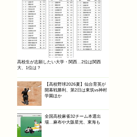
高校生が志願したい大学・関西…2位は関西
大、1位は？
【高校野球2026夏】仙台育英が
開幕戦勝利、第2日は東筑vs神村
学園ほか
全国高校麻雀32チーム本選出
場…麻布や大阪星光、東海も