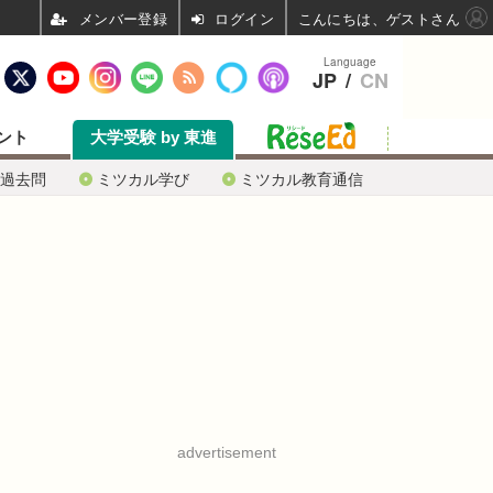
ログイン
こんにちは、ゲストさん
Language
JP
/
CN
ント
大学受験 by 東進
過去問
ミツカル学び
ミツカル教育通信
advertisement