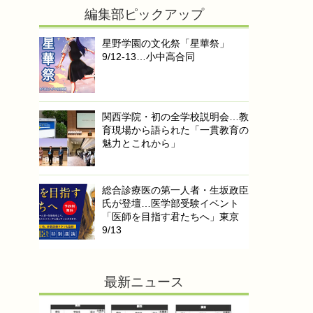
編集部ピックアップ
星野学園の文化祭「星華祭」
9/12-13…小中高合同
関西学院・初の全学校説明会…教
育現場から語られた「一貫教育の
魅力とこれから」
総合診療医の第一人者・生坂政臣
氏が登壇…医学部受験イベント
「医師を目指す君たちへ」東京
9/13
最新ニュース