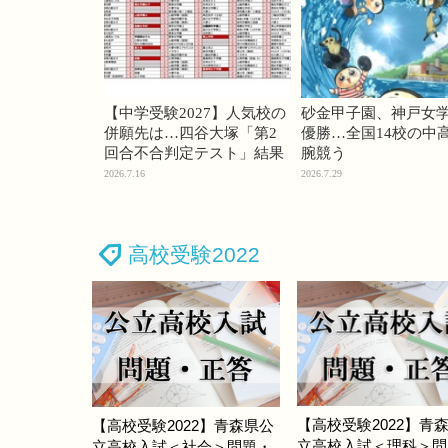
【中学受験2027】人気校の
砂金甲子園、神戸女
併願先は…四谷大塚「第2
優勝…全国14校の中
回合不合判定テスト」結果
腕競う
2026.7.16
2026.7.29
高校受験2022
【高校受験2022】青
【高校受験2022】青森県公
立高校入試＜理科＞問
立高校入試＜社会＞問題・