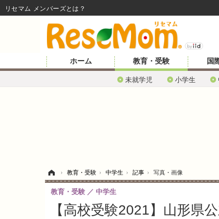
リセマム メンバーズ
ホーム
教育・受験
国
未就学児
小学生
ホーム
›
教育・受験
›
中学生
›
記事
›
写真・画像
教育・受験
中学生
【高校受験2021】山形県