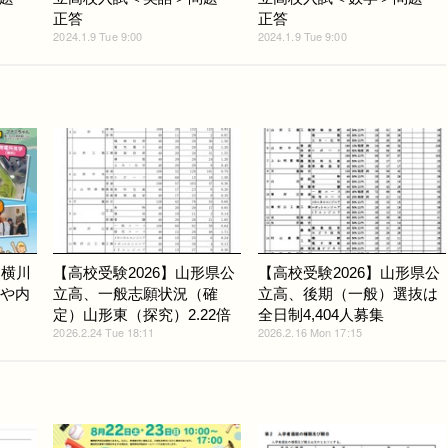
正答
正答
2024.1.9 Tue 9:00
2024.1.9 Tue 9:00
・横川
【高校受験2026】山形県公
【高校受験2026】山形県公
Pや内
立高、一般志願状況（確
立高、後期（一般）選抜は
定）山形東（探究）2.22倍
全日制4,404人募集
2026.2.24 Tue 18:11
2026.2.16 Mon 17:15