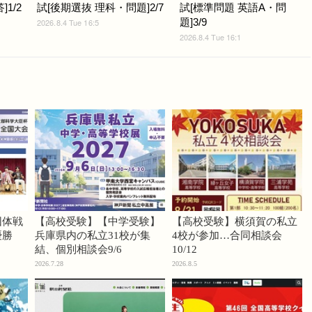
1/2
試[後期選抜 理科・問題]2/7
試[標準問題 英語A・問
題]3/9
2026.8.4 Tue 16:5
2026.8.4 Tue 16:1
団体戦
【高校受験】【中学受験】
【高校受験】横須賀の私立
優勝
兵庫県内の私立31校が集
4校が参加…合同相談会
結、個別相談会9/6
10/12
2026.7.28
2026.8.5