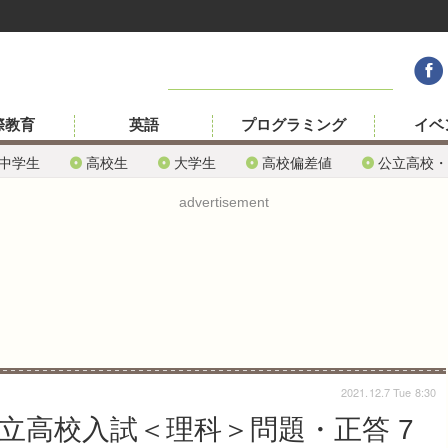
際教育
英語
プログラミング
イベ
中学生
高校生
大学生
高校偏差値
公立高校・
advertisement
2021.12.7 Tue 8:30
公立高校入試＜理科＞問題・正答 7