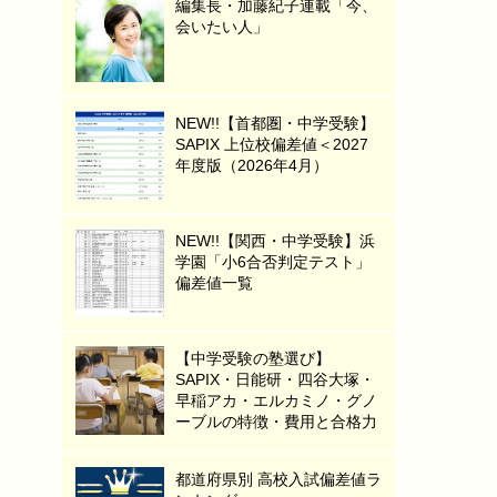
編集長・加藤紀子連載「今、
会いたい人」
NEW!!【首都圏・中学受験】
SAPIX 上位校偏差値＜2027
年度版（2026年4月）
NEW!!【関西・中学受験】浜
学園「小6合否判定テスト」
偏差値一覧
【中学受験の塾選び】
SAPIX・日能研・四谷大塚・
早稲アカ・エルカミノ・グノ
ーブルの特徴・費用と合格力
都道府県別 高校入試偏差値ラ