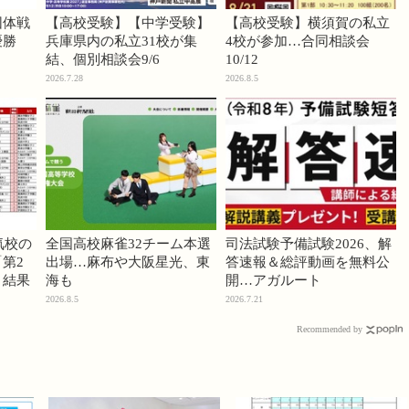
団体戦
【高校受験】【中学受験】
【高校受験】横須賀の私立
優勝
兵庫県内の私立31校が集
4校が参加…合同相談会
結、個別相談会9/6
10/12
2026.7.28
2026.8.5
気校の
全国高校麻雀32チーム本選
司法試験予備試験2026、解
第2
出場…麻布や大阪星光、東
答速報＆総評動画を無料公
」結果
海も
開…アガルート
2026.8.5
2026.7.21
Recommended by