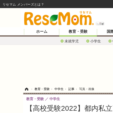
リセマム メンバーズ
ホーム
教育・受験
国
未就学児
小学生
ホーム
›
教育・受験
›
中学生
›
記事
›
写真・画像
教育・受験
中学生
【高校受験2022】都内私