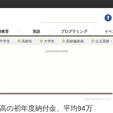
際教育
英語
プログラミング
イベ
中学生
高校生
大学生
高校偏差値
公立高校・
advertisement
2021.12.10 Fri 10:15
立高の初年度納付金、平均94万