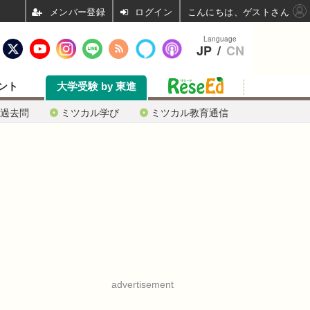
ログイン
こんにちは、ゲストさん
Language
JP
/
CN
ント
大学受験 by 東進
過去問
ミツカル学び
ミツカル教育通信
advertisement