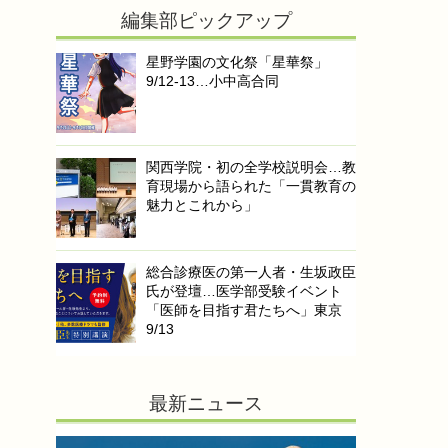
編集部ピックアップ
星野学園の文化祭「星華祭」
9/12-13…小中高合同
関西学院・初の全学校説明会…教
育現場から語られた「一貫教育の
魅力とこれから」
総合診療医の第一人者・生坂政臣
氏が登壇…医学部受験イベント
「医師を目指す君たちへ」東京
9/13
最新ニュース