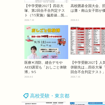
【中学受験2027】四谷大
高校囲碁全国大会、
塚、第2回合不合判定テス
は灘・南山女子部が
ト（7/5実施）偏差値…筑駒
74・桜蔭70＜PR＞
2026.7.10
2026.8.5
医療✕消防、縫合デモや
【中学受験2027】人
AED講習も「おしごと体験
併願先は…四谷大塚「
博」9/5
回合不合判定テスト
2026.8.6
2026.7.16
高校受験・東京都