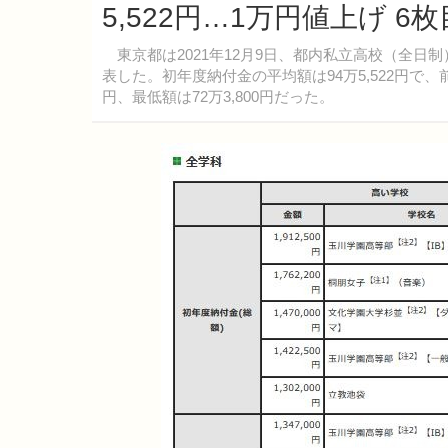
5,522円…1万円値上げ 
東京都は2021年12月9日、都内私立高校（全日
表した。初年度納付金の平均額は94万5,522円で、前年
円、最低額は72万3,800円だった。