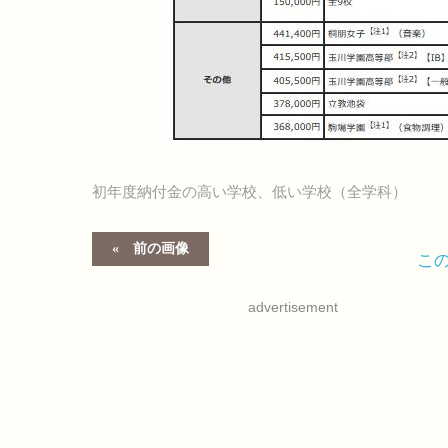
初年度納付金の高い学校、低い学校（全学科）
前の画像
こ
advertisement