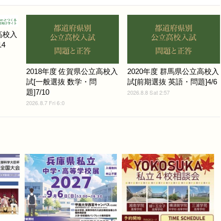
高校入
4
2018年度 佐賀県公立高校入
2020年度 群馬県公立高校入
試[一般選抜 数学・問
試[前期選抜 英語・問題]4/6
題]7/10
2026.8.8 Sat 2:57
2026.8.7 Fri 6:0