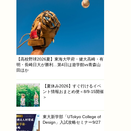
【高校野球2026夏】東海大甲府・健大高崎・有
明・長崎日大が勝利…第4日は遊学館vs青森山
田ほか
【夏休み2026】すぐ行けるイベ
ント情報おまとめ便＜8/9-15開催
＞
東大新学部「UTokyo College of
Design」入試攻略セミナー9/27