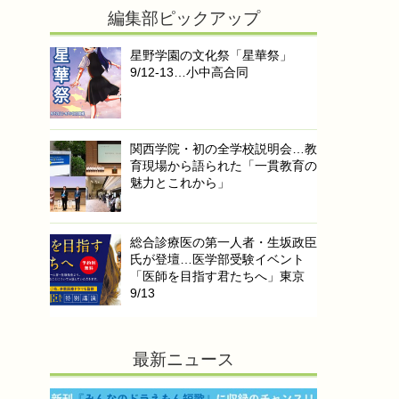
編集部ピックアップ
星野学園の文化祭「星華祭」
9/12-13…小中高合同
関西学院・初の全学校説明会…教
育現場から語られた「一貫教育の
魅力とこれから」
総合診療医の第一人者・生坂政臣
氏が登壇…医学部受験イベント
「医師を目指す君たちへ」東京
9/13
最新ニュース