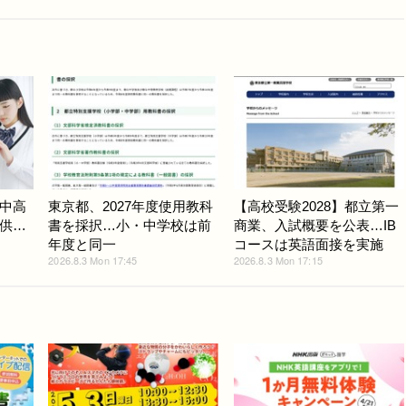
中高
東京都、2027年度使用教科
【高校受験2028】都立第一
供…
書を採択…小・中学校は前
商業、入試概要を公表…IB
年度と同一
コースは英語面接を実施
2026.8.3 Mon 17:45
2026.8.3 Mon 17:15