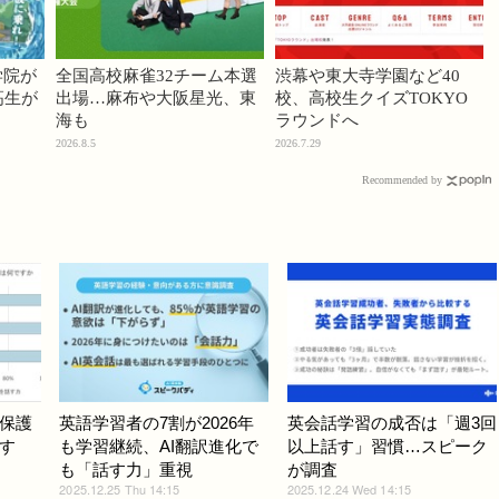
学院が
全国高校麻雀32チーム本選
渋幕や東大寺学園など40
高生が
出場…麻布や大阪星光、東
校、高校生クイズTOKYO
海も
ラウンドへ
2026.8.5
2026.7.29
Recommended by
保護
英語学習者の7割が2026年
英会話学習の成否は「週3回
す
も学習継続、AI翻訳進化で
以上話す」習慣…スピーク
も「話す力」重視
が調査
2025.12.25 Thu 14:15
2025.12.24 Wed 14:15