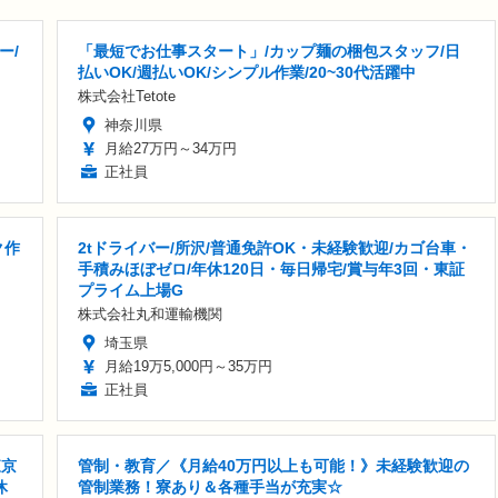
ー/
「最短でお仕事スタート」/カップ麺の梱包スタッフ/日
払いOK/週払いOK/シンプル作業/20~30代活躍中
株式会社Tetote
神奈川県
月給27万円～34万円
正社員
ク作
2tドライバー/所沢/普通免許OK・未経験歓迎/カゴ台車・
手積みほぼゼロ/年休120日・毎日帰宅/賞与年3回・東証
プライム上場G
株式会社丸和運輸機関
埼玉県
月給19万5,000円～35万円
正社員
東京
管制・教育／《月給40万円以上も可能！》未経験歓迎の
休
管制業務！寮あり＆各種手当が充実☆