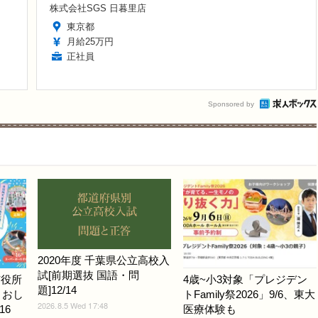
株式会社SGS 日暮里店
東京都
月給25万円
正社員
Sponsored by
2020年度 千葉県公立高校入
試[前期選抜 国語・問
市役所
4歳~小3対象「プレジデン
題]12/14
」おし
トFamily祭2026」9/6、東大
2026.8.5 Wed 17:48
16
医療体験も