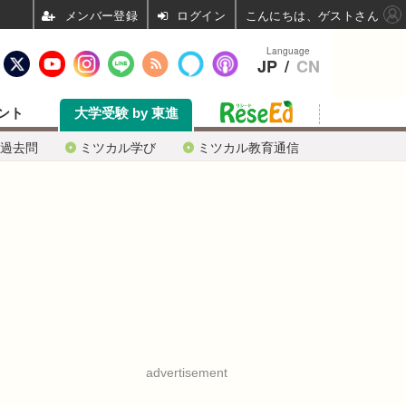
ログイン
こんにちは、ゲストさん
Language
JP
/
CN
ント
大学受験 by 東進
過去問
ミツカル学び
ミツカル教育通信
advertisement