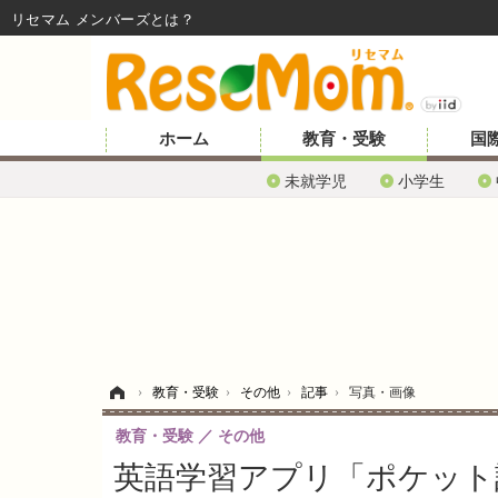
リセマム メンバーズ
ホーム
教育・受験
国
未就学児
小学生
ホーム
›
教育・受験
›
その他
›
記事
›
写真・画像
教育・受験
その他
英語学習アプリ「ポケット語