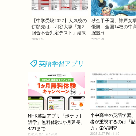
【中学受験2027】人気校の
砂金甲子園、神戸女
併願先は…四谷大塚「第2
優勝…全国14校の中
回合不合判定テスト」結果
腕競う
2026.7.16
2026.7.29
英語学習アプリ
小中高生の英語学習、
NHK英語アプリ「ポケット
者が重視するのは「話
語学」無料体験1か月延長、
力」栄光調査
4/21まで
2026.2.27 Fri 11:15
2026.3.27 Fri 19:30