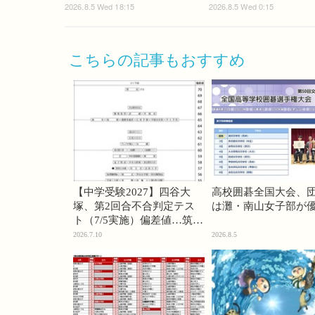
2026.8.5 Wed 18:15
2026.8.5 Wed 0:15
こちらの記事もおすすめ
【中学受験2027】四谷大
高校囲碁全国大会、
塚、第2回合不合判定テス
は灘・南山女子部が
ト（7/5実施）偏差値…筑駒
74・桜蔭70＜PR＞
2026.7.10
2026.8.5