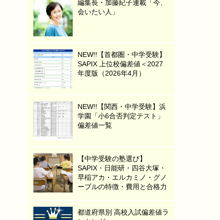
編集長・加藤紀子連載「今、
会いたい人」
NEW!!【首都圏・中学受験】
SAPIX 上位校偏差値＜2027
年度版（2026年4月）
NEW!!【関西・中学受験】浜
学園「小6合否判定テスト」
偏差値一覧
【中学受験の塾選び】
SAPIX・日能研・四谷大塚・
早稲アカ・エルカミノ・グノ
ーブルの特徴・費用と合格力
都道府県別 高校入試偏差値ラ