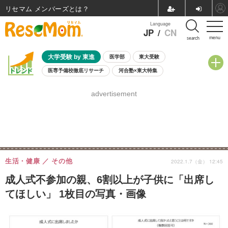
リセマム メンバーズ
Language
JP
/
CN
menu
search
大学受験 by 東進
医学部
東大受験
医専予備校徹底リサーチ
河合塾×東大特集
親子で考える大学選び
高校受験
中学受験
小学校受験
advertisement
共通テスト
夏休み
8月開催学校説明会・相談会
8月開催イベント・WS
全国公立高校 過去問
人気記事
自由研究教材（小学生向け）
自由研究教材（中学生向け）
ランキング
生活・健康
その他
2022.1.7（金） 12:45
成人式不参加の親、6割以上が子供に「出席し
てほしい」 1枚目の写真・画像