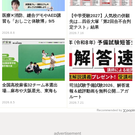
医療✕消防、縫合デモやAED講
【中学受験2027】人気校の併願
習も「おしごと体験博」9/5
先は…四谷大塚「第2回合不合判
定テスト」結果
2026.8.6
2026.7.16
全国高校麻雀32チーム本選出
司法試験予備試験2026、解答速
場…麻布や大阪星光、東海も
報＆総評動画を無料公開…アガ
ルート
2026.8.5
2026.7.21
Recommended by
advertisement