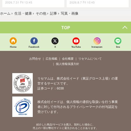
2026.7.31 Fri 13:45
2026.8.7 Fri 10:45
ホーム
›
生活・健康
›
その他
›
記事
›
写真・画像
TOP
Home
Facebook
X
YouTube
Instagram
line
お問合せ
広告掲載
会社概要
リセマムについて
個人情報保護方針
リセマムは、株式会社イード（東証グロース上場）の運
営するサービスです。
証券コード：6038
株式会社イードは、個人情報の適切な取扱いを行う事業
者に対して付与されるプライバシーマークの付与認定を
受けています。
紹介した商品/サービスを購入、契約した場合に、
売上の一部が弊社サイトに還元されることがあります。