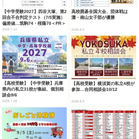
【中学受験2027】四谷大塚、第2
高校囲碁全国大会、団体戦は
回合不合判定テスト（7/5実施）
灘・南山女子部が優勝
偏差値…筑駒74・桜蔭70＜PR＞
2026.7.10
2026.8.5
【高校受験】【中学受験】兵庫
【高校受験】横須賀の私立4校が
県内の私立31校が集結、個別相
参加…合同相談会10/12
談会9/6
2026.7.28
2026.8.5