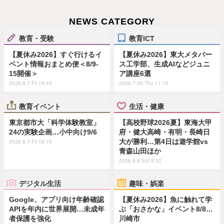
NEWS CATEGORY
教育・受験
教育ICT
【夏休み2026】すぐ行けるイ
【夏休み2026】東大メタバー
ベント情報おまとめ便＜8/9-
ス工学部、生成AIなどジュニ
15開催＞
ア講座6選
2026.8.7 Fri 19:45
2026.7.30 Thu 11:15
教育イベント
生活・健康
東京都市大「科学体験教室」
【高校野球2026夏】東海大甲
24の実験企画…小中向け9/6
府・健大高崎・有明・長崎日
大が勝利…第4日は遊学館vs
2026.8.7 Fri 18:15
青森山田ほか
2026.8.8 Sat 9:52
デジタル生活
趣味・娯楽
Google、アプリ向け年齢確認
【夏休み2026】魚に触れて学
APIを年内に世界展開…未成年
ぶ「おさかな」イベント8/8…
者保護を強化
川崎市