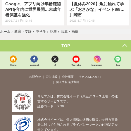
Google、アプリ向け年齢確認
【夏休み2026】魚に触れて学
APIを年内に世界展開…未成年
ぶ「おさかな」イベント8/8…
者保護を強化
川崎市
2026.7.31 Fri 13:45
2026.8.7 Fri 10:45
ホーム
›
教育・受験
›
中学生
›
記事
›
写真・画像
TOP
Home
Facebook
X
YouTube
Instagram
line
お問合せ
広告掲載
会社概要
リセマムについて
個人情報保護方針
リセマムは、株式会社イード（東証グロース上場）の運
営するサービスです。
証券コード：6038
株式会社イードは、個人情報の適切な取扱いを行う事業
者に対して付与されるプライバシーマークの付与認定を
受けています。