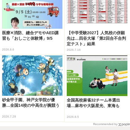
医療✕消防、縫合デモやAED講
【中学受験2027】人気校の併願
習も「おしごと体験博」9/5
先は…四谷大塚「第2回合不合判
定テスト」結果
2026.8.6
2026.7.16
砂金甲子園、神戸女学院が優
全国高校麻雀32チーム本選出
勝…全国14校の中高生が腕競う
場…麻布や大阪星光、東海も
2026.7.29
2026.8.5
Recommended by