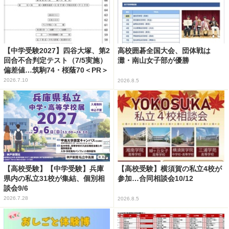
【中学受験2027】四谷大塚、第2
高校囲碁全国大会、団体戦は
回合不合判定テスト（7/5実施）
灘・南山女子部が優勝
偏差値…筑駒74・桜蔭70＜PR＞
2026.7.10
2026.8.5
【高校受験】【中学受験】兵庫
【高校受験】横須賀の私立4校が
県内の私立31校が集結、個別相
参加…合同相談会10/12
談会9/6
2026.7.28
2026.8.5