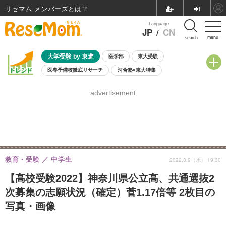
リセマム メンバーズ
Language
JP
/
CN
menu
search
大学受験 by 東進
医学部
東大受験
医専予備校徹底リサーチ
河合塾×東大特集
親子で考える大学選び
高校受験
中学受験
小学校受験
advertisement
共通テスト
夏休み
8月開催学校説明会・相談会
8月開催イベント・WS
全国公立高校 過去問
人気記事
自由研究教材（小学生向け）
自由研究教材（中学生向け）
ランキング
教育・受験
中学生
2022.3.9（水） 19:30
【高校受験2022】神奈川県公立高、共通選抜2
次募集の志願状況（確定）菅1.17倍等 2枚目の
写真・画像