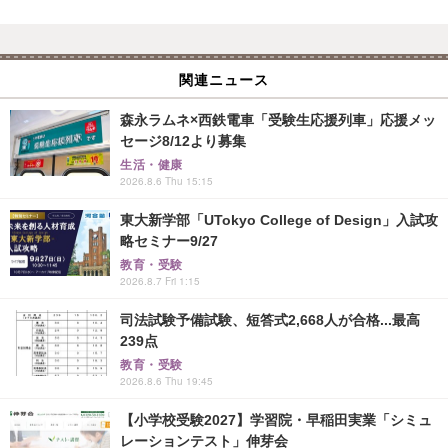
関連ニュース
森永ラムネ×西鉄電車「受験生応援列車」応援メッ
セージ8/12より募集
生活・健康
2026.8.6 Thu 15:15
東大新学部「UTokyo College of Design」入試攻
略セミナー9/27
教育・受験
2026.8.7 Fri 1:15
司法試験予備試験、短答式2,668人が合格...最高
239点
教育・受験
2026.8.6 Thu 19:45
【小学校受験2027】学習院・早稲田実業「シミュ
レーションテスト」伸芽会