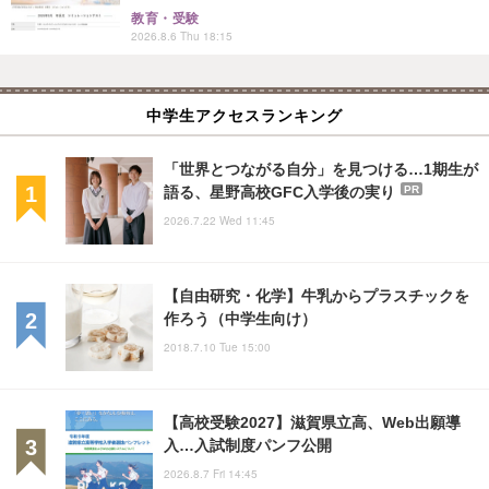
教育・受験
2026.8.6 Thu 18:15
中学生アクセスランキング
「世界とつながる自分」を見つける…1期生が
語る、星野高校GFC入学後の実り
PR
2026.7.22 Wed 11:45
【自由研究・化学】牛乳からプラスチックを
作ろう（中学生向け）
2018.7.10 Tue 15:00
【高校受験2027】滋賀県立高、Web出願導
入…入試制度パンフ公開
2026.8.7 Fri 14:45