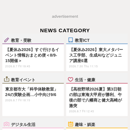
advertisement
NEWS CATEGORY
教育・受験
教育ICT
【夏休み2026】すぐ行けるイ
【夏休み2026】東大メタバー
ベント情報おまとめ便＜8/9-
ス工学部、生成AIなどジュニ
15開催＞
ア講座6選
2026.8.7 Fri 19:45
2026.7.30 Thu 11:15
教育イベント
生活・健康
東京都市大「科学体験教室」
【高校野球2026夏】第3日朝
24の実験企画…小中向け9/6
の部は東海大甲府が勝利、午
後の部で八幡商と健大高崎が
2026.8.7 Fri 18:15
激突
2026.8.7 Fri 12:45
デジタル生活
趣味・娯楽