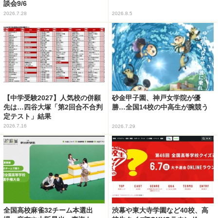
談会9/6
2026.7.28
2026.8.5
【中学受験2027】人気校の併願
砂金甲子園、神戸女学院が優
先は…四谷大塚「第2回合不合判
勝…全国14校の中高生が腕競う
定テスト」結果
2026.7.16
2026.7.29
全国高校麻雀32チーム本選出
渋幕や東大寺学園など40校、高