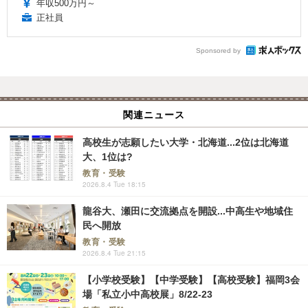
年収500万円～
正社員
Sponsored by
関連ニュース
高校生が志願したい大学・北海道...2位は北海道
大、1位は?
教育・受験
2026.8.4 Tue 18:15
龍谷大、瀬田に交流拠点を開設...中高生や地域住
民へ開放
教育・受験
2026.8.4 Tue 21:15
【小学校受験】【中学受験】【高校受験】福岡3会
場「私立小中高校展」8/22-23