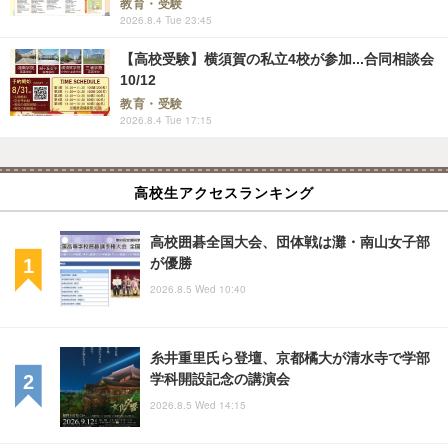
教育・受験
2026.8.4 Tue 23:45
【高校受験】横須賀の私立4校が参加...合同相談会
10/12
教育・受験
2026.8.4 Tue 17:15
高校生アクセスランキング
高校囲碁全国大会、団体戦は灘・南山女子部
が優勝
2026.8.5 Wed 10:40
糸井重里氏ら登壇、京都橘大が清水寺で学部
学科開設記念の講演会
2026.8.5 Wed 14:15