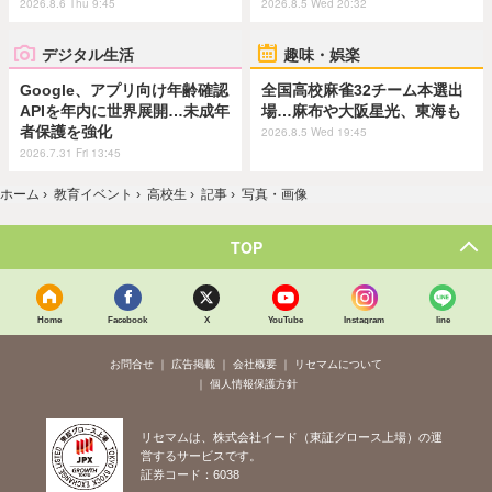
2026.8.6 Thu 9:45
2026.8.5 Wed 20:32
デジタル生活
趣味・娯楽
Google、アプリ向け年齢確認
全国高校麻雀32チーム本選出
APIを年内に世界展開…未成年
場…麻布や大阪星光、東海も
者保護を強化
2026.8.5 Wed 19:45
2026.7.31 Fri 13:45
ホーム
›
教育イベント
›
高校生
›
記事
›
写真・画像
TOP
Home
Facebook
X
YouTube
Instagram
line
お問合せ
広告掲載
会社概要
リセマムについて
個人情報保護方針
リセマムは、株式会社イード（東証グロース上場）の運
営するサービスです。
証券コード：6038