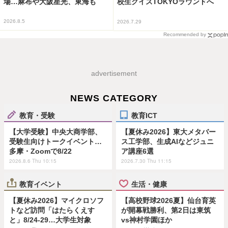
場…麻布や大阪星光、東海も
校生クイズTOKYOラウンドへ
2026.8.5
2026.7.29
Recommended by
advertisement
NEWS CATEGORY
教育・受験
教育ICT
【大学受験】中央大商学部、
【夏休み2026】東大メタバー
受験生向けトークイベント…
ス工学部、生成AIなどジュニ
多摩・Zoomで8/22
ア講座6選
2026.8.6 Thu 10:15
2026.7.30 Thu 11:15
教育イベント
生活・健康
【夏休み2026】マイクロソフ
【高校野球2026夏】仙台育英
トなど訪問「はたらくえす
が開幕戦勝利、第2日は東筑
と」8/24-29…大学生対象
vs神村学園ほか