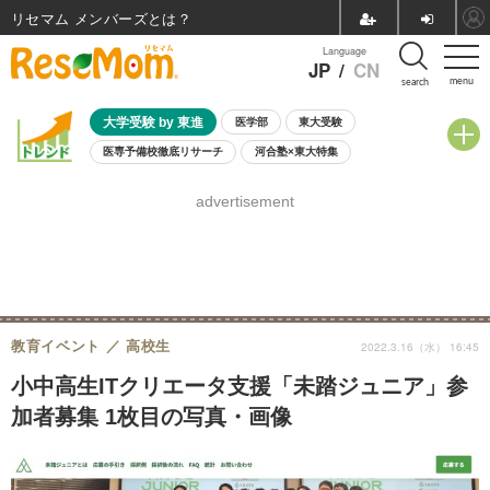
リセマム メンバーズ
Language
JP
/
CN
menu
search
大学受験 by 東進
医学部
東大受験
医専予備校徹底リサーチ
河合塾×東大特集
親子で考える大学選び
高校受験
中学受験
小学校受験
advertisement
共通テスト
夏休み
8月開催学校説明会・相談会
8月開催イベント・WS
全国公立高校 過去問
人気記事
自由研究教材（小学生向け）
自由研究教材（中学生向け）
ランキング
教育イベント
高校生
2022.3.16（水） 16:45
小中高生ITクリエータ支援「未踏ジュニア」参
加者募集 1枚目の写真・画像