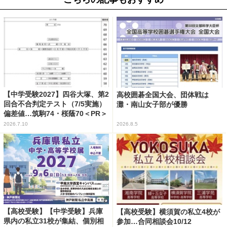
【中学受験2027】四谷大塚、第2
高校囲碁全国大会、団体戦は
回合不合判定テスト（7/5実施）
灘・南山女子部が優勝
偏差値…筑駒74・桜蔭70＜PR＞
2026.7.10
2026.8.5
【高校受験】【中学受験】兵庫
【高校受験】横須賀の私立4校が
県内の私立31校が集結、個別相
参加…合同相談会10/12