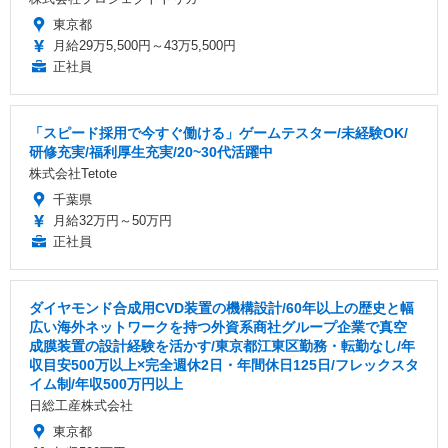
東京都
月給29万5,500円～43万5,500円
正社員
「スピード採用で今すぐ働ける」ゲームテスター/未経験OK/
研修充実/福利厚生充実/20~30代活躍中
株式会社Tetote
千葉県
月給32万円～50万円
正社員
ダイヤモンド合成用CVD装置の機構設計/60年以上の歴史と幅
広い海外ネットワークを持つ外資系商社グループ企業で真空
成膜装置の設計経験を活かす/東京都江東区勤務・転勤なし/年
収目安500万以上×完全週休2日・年間休日125日/フレックスタ
イム制/年収500万円以上
日総工産株式会社
東京都