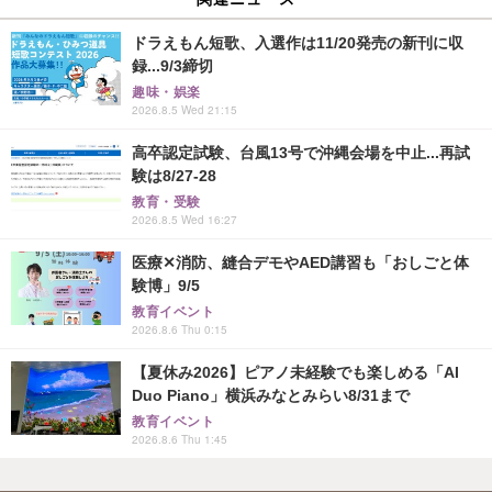
ドラえもん短歌、入選作は11/20発売の新刊に収
録...9/3締切
趣味・娯楽
2026.8.5 Wed 21:15
高卒認定試験、台風13号で沖縄会場を中止...再試
験は8/27-28
教育・受験
2026.8.5 Wed 16:27
医療✕消防、縫合デモやAED講習も「おしごと体
験博」9/5
教育イベント
2026.8.6 Thu 0:15
【夏休み2026】ピアノ未経験でも楽しめる「AI
Duo Piano」横浜みなとみらい8/31まで
教育イベント
2026.8.6 Thu 1:45