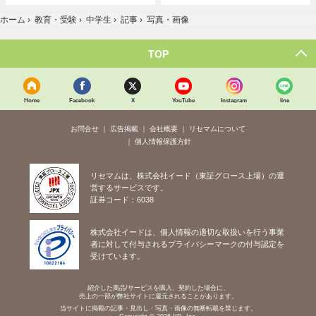
ホーム
›
教育・受験
›
中学生
›
記事
›
写真・画像
TOP
Home
Facebook
X
YouTube
Instagram
line
お問合せ
広告掲載
会社概要
リセマムについて
個人情報保護方針
リセマムは、株式会社イード（東証グロース上場）の運
営するサービスです。
証券コード：6038
株式会社イードは、個人情報の適切な取扱いを行う事業
者に対して付与されるプライバシーマークの付与認定を
受けています。
紹介した商品/サービスを購入、契約した場合に、
売上の一部が弊社サイトに還元されることがあります。
当サイトに掲載の記事・見出し・写真・画像の無断転載を禁じます。