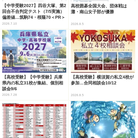
【中学受験2027】四谷大塚、第2
高校囲碁全国大会、団体戦は
回合不合判定テスト（7/5実施）
灘・南山女子部が優勝
偏差値…筑駒74・桜蔭70＜PR＞
2026.7.10
2026.8.5
【高校受験】【中学受験】兵庫
【高校受験】横須賀の私立4校が
県内の私立31校が集結、個別相
参加…合同相談会10/12
談会9/6
2026.7.28
2026.8.5