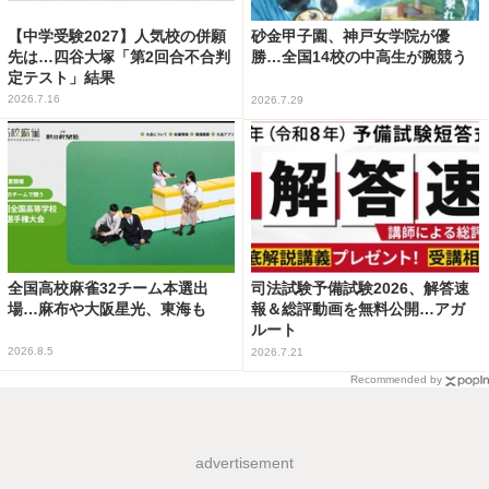
【中学受験2027】人気校の併願
砂金甲子園、神戸女学院が優
先は…四谷大塚「第2回合不合判
勝…全国14校の中高生が腕競う
定テスト」結果
2026.7.16
2026.7.29
全国高校麻雀32チーム本選出
司法試験予備試験2026、解答速
場…麻布や大阪星光、東海も
報＆総評動画を無料公開…アガ
ルート
2026.8.5
2026.7.21
Recommended by
advertisement