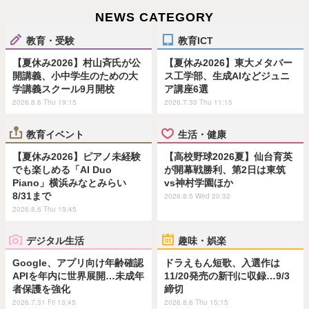
NEWS CATEGORY
教育・受験
教育ICT
【夏休み2026】村山斉氏が公
【夏休み2026】東大メタバー
開講義、小中学生のための大
ス工学部、生成AIなどジュニ
学講義スクール9月開校
ア講座6選
2026.8.6 Thu 19:15
2026.7.30 Thu 11:15
教育イベント
生活・健康
【夏休み2026】ピアノ未経験
【高校野球2026夏】仙台育英
でも楽しめる「AI Duo
が開幕戦勝利、第2日は東筑
Piano」横浜みなとみらい
vs神村学園ほか
8/31まで
2026.8.5 Wed 20:32
2026.8.6 Thu 19:45
デジタル生活
趣味・娯楽
Google、アプリ向け年齢確認
ドラえもん短歌、入選作は
APIを年内に世界展開…未成年
11/20発売の新刊に収録…9/3
者保護を強化
締切
2026.7.31 Fri 13:45
2026.8.6 Thu 15:15