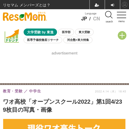
リセマム メンバーズ
Language
JP
/
CN
menu
search
大学受験 by 東進
医学部
東大受験
医専予備校徹底リサーチ
河合塾×東大特集
親子で考える大学選び
高校受験
中学受験
小学校受験
advertisement
共通テスト
夏休み
8月開催学校説明会・相談会
8月開催イベント・WS
全国公立高校 過去問
人気記事
自由研究教材（小学生向け）
自由研究教材（中学生向け）
ランキング
教育・受験
中学生
2022.4.14（木） 18:45
ワオ高校「オープンスクール2022」第1回4/23
9枚目の写真・画像