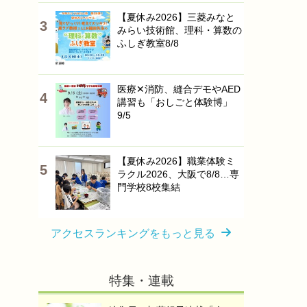
【夏休み2026】三菱みなと
みらい技術館、理科・算数の
ふしぎ教室8/8
医療✕消防、縫合デモやAED
講習も「おしごと体験博」
9/5
【夏休み2026】職業体験ミ
ラクル2026、大阪で8/8…専
門学校8校集結
アクセスランキングをもっと見る
特集・連載