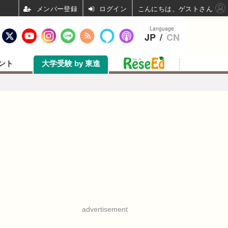
ログイン
こんにちは、ゲストさん
Language
JP
/
CN
ント
大学受験 by 東進
advertisement