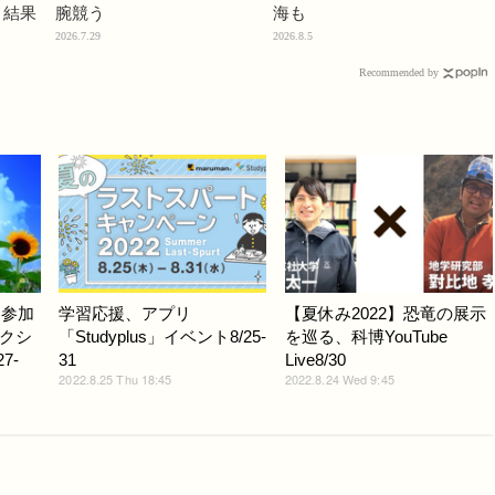
」結果
腕競う
海も
2026.7.29
2026.8.5
Recommended by
ら参加
学習応援、アプリ
【夏休み2022】恐竜の展示
クシ
「Studyplus」イベント8/25-
を巡る、科博YouTube
7-
31
Live8/30
2022.8.25 Thu 18:45
2022.8.24 Wed 9:45