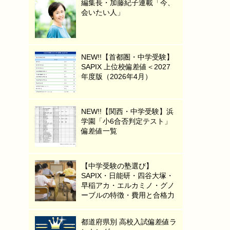
編集長・加藤紀子連載「今、
会いたい人」
NEW!!【首都圏・中学受験】
SAPIX 上位校偏差値＜2027
年度版（2026年4月）
NEW!!【関西・中学受験】浜
学園「小6合否判定テスト」
偏差値一覧
【中学受験の塾選び】
SAPIX・日能研・四谷大塚・
早稲アカ・エルカミノ・グノ
ーブルの特徴・費用と合格力
都道府県別 高校入試偏差値ラ