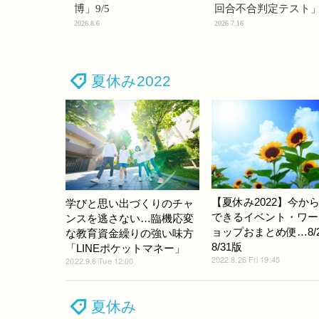
博」9/5
回合不合判定テスト
2026.8.6
2026.7.16
夏休み2022
【夏休み2022】今か
学びと思い出づくりのチャ
できるイベント・ワー
ンスを逃さない…臨機応変
ョップおまとめ便…8/2
な教育資金繰りの強い味方
8/31版
「LINEポケットマネー」
2022.8.26 Fri 19:45
2022.9.6 Tue 12:00
夏休み