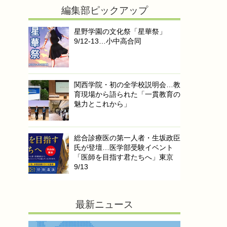
編集部ピックアップ
星野学園の文化祭「星華祭」
9/12-13…小中高合同
関西学院・初の全学校説明会…教
育現場から語られた「一貫教育の
魅力とこれから」
総合診療医の第一人者・生坂政臣
氏が登壇…医学部受験イベント
「医師を目指す君たちへ」東京
9/13
最新ニュース