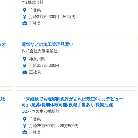
Yts株式会社
千葉県
月給31万9,300円～50万円
正社員
らオ
電気などの施工管理見習い
株式会社光陽電業社
神奈川県
月給23万5,000円
正社員
人物
「未経験でも理容師免許があれば最短6ヶ月デビュー
可」/急募/長期休暇可能/役職手当あり/長期活躍
QBハウス本八幡駅前
千葉県
月給25万500円～26万500円
正社員