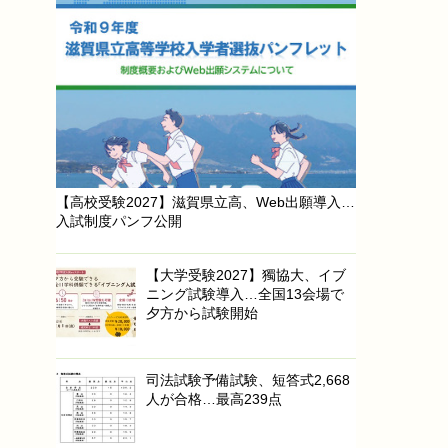
【高校受験2027】滋賀県立高、Web出願導入…
入試制度パンフ公開
【大学受験2027】獨協大、イブ
ニング試験導入…全国13会場で
夕方から試験開始
司法試験予備試験、短答式2,668
人が合格…最高239点