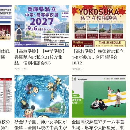
団体戦
【高校受験】【中学受験】
【高校受験】横須賀の私立
優勝
兵庫県内の私立31校が集
4校が参加…合同相談会
結、個別相談会9/6
10/12
2026.7.28
2026.8.5
気校の
砂金甲子園、神戸女学院が
全国高校麻雀32チーム本選
第2
優勝…全国14校の中高生が
出場…麻布や大阪星光、東