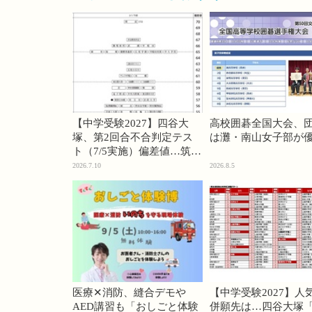
【中学受験2027】四谷大
高校囲碁全国大会、
塚、第2回合不合判定テス
は灘・南山女子部が
ト（7/5実施）偏差値…筑駒
74・桜蔭70＜PR＞
2026.7.10
2026.8.5
医療✕消防、縫合デモや
【中学受験2027】人
AED講習も「おしごと体験
併願先は…四谷大塚「