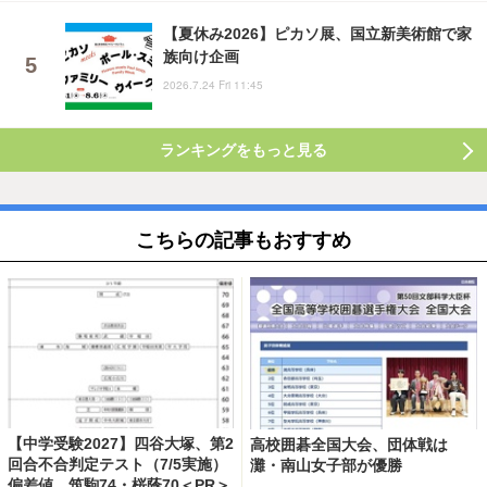
【夏休み2026】ピカソ展、国立新美術館で家
族向け企画
2026.7.24 Fri 11:45
ランキングをもっと見る
こちらの記事もおすすめ
【中学受験2027】四谷大塚、第2
高校囲碁全国大会、団体戦は
回合不合判定テスト（7/5実施）
灘・南山女子部が優勝
偏差値…筑駒74・桜蔭70＜PR＞