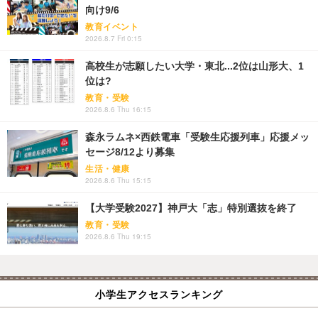
向け9/6
教育イベント
2026.8.7 Fri 0:15
高校生が志願したい大学・東北...2位は山形大、1
位は?
教育・受験
2026.8.6 Thu 16:15
森永ラムネ×西鉄電車「受験生応援列車」応援メッ
セージ8/12より募集
生活・健康
2026.8.6 Thu 15:15
【大学受験2027】神戸大「志」特別選抜を終了
教育・受験
2026.8.6 Thu 19:15
小学生アクセスランキング