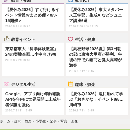
【夏休み2026】すぐ行けるイ
【夏休み2026】東大メタバー
ベント情報おまとめ便＜8/9-
ス工学部、生成AIなどジュニ
15開催＞
ア講座6選
2026.8.7 Fri 19:45
2026.7.30 Thu 11:15
教育イベント
生活・健康
東京都市大「科学体験教室」
【高校野球2026夏】第3日朝
24の実験企画…小中向け9/6
の部は東海大甲府が勝利、午
後の部で八幡商と健大高崎が
2026.8.7 Fri 18:15
激突
2026.8.7 Fri 12:45
デジタル生活
趣味・娯楽
Google、アプリ向け年齢確認
【夏休み2026】魚に触れて学
APIを年内に世界展開…未成年
ぶ「おさかな」イベント8/8…
者保護を強化
川崎市
2026.7.31 Fri 13:45
2026.8.7 Fri 10:45
ホーム
›
趣味・娯楽
›
小学生
›
記事
›
写真・画像