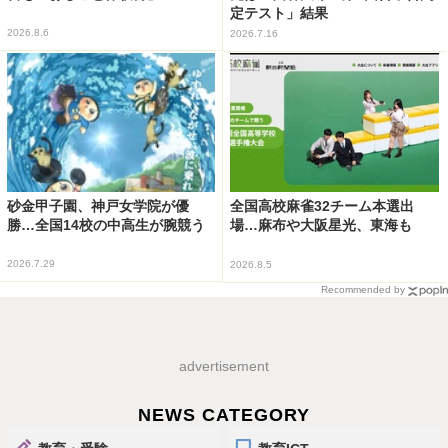
定テスト」結果
2026.8.6
2026.7.16
砂金甲子園、神戸女学院が優
全国高校麻雀32チーム本選出
勝…全国14校の中高生が腕競う
場…麻布や大阪星光、東海も
2026.7.29
2026.8.5
Recommended by
advertisement
NEWS CATEGORY
教育・受験
教育ICT