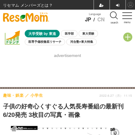
リセマム メンバーズ
Language
JP
/
CN
menu
search
大学受験 by 東進
医学部
東大受験
医専予備校徹底リサーチ
河合塾×東大特集
親子で考える大学選び
高校受験
中学受験
小学校受験
advertisement
共通テスト
夏休み
8月開催学校説明会・相談会
8月開催イベント・WS
全国公立高校 過去問
人気記事
自由研究教材（小学生向け）
自由研究教材（中学生向け）
ランキング
趣味・娯楽
小学生
2022.6.27（月） 11:15
子供の好奇心くすぐる人気長寿番組の最新刊
6/20発売 3枚目の写真・画像