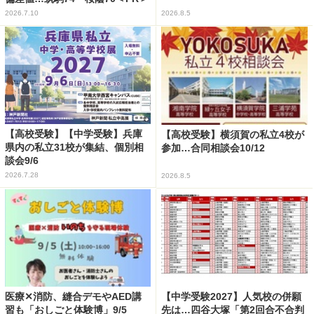
2026.7.10
2026.8.5
【高校受験】【中学受験】兵庫
【高校受験】横須賀の私立4校が
県内の私立31校が集結、個別相
参加…合同相談会10/12
談会9/6
2026.7.28
2026.8.5
医療✕消防、縫合デモやAED講
【中学受験2027】人気校の併願
習も「おしごと体験博」9/5
先は…四谷大塚「第2回合不合判