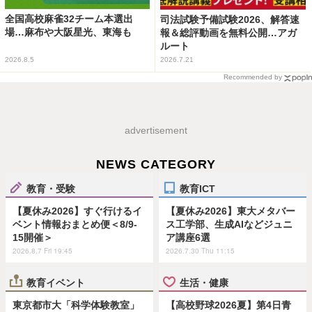
全国高校麻雀32チーム本選出
司法試験予備試験2026、解答速
場…麻布や大阪星光、東海も
報＆総評動画を無料公開…アガ
ルート
2026.8.5
2026.7.21
Recommended by
advertisement
NEWS CATEGORY
教育・受験
教育ICT
【夏休み2026】すぐ行けるイ
【夏休み2026】東大メタバー
ベント情報おまとめ便＜8/9-
ス工学部、生成AIなどジュニ
15開催＞
ア講座6選
2026.8.7 Fri 19:45
2026.7.30 Thu 11:15
教育イベント
生活・健康
東京都市大「科学体験教室」
【高校野球2026夏】第4日青