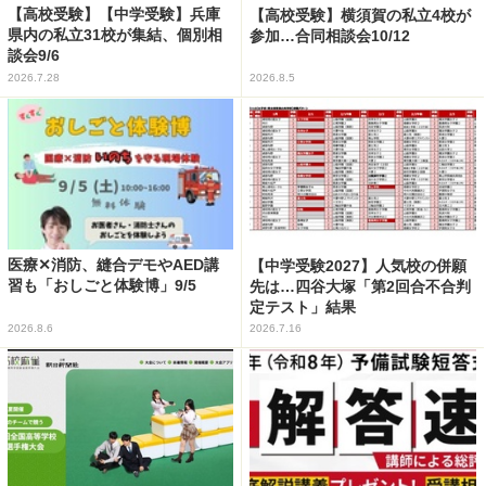
【高校受験】【中学受験】兵庫
【高校受験】横須賀の私立4校が
県内の私立31校が集結、個別相
参加…合同相談会10/12
談会9/6
2026.7.28
2026.8.5
医療✕消防、縫合デモやAED講
【中学受験2027】人気校の併願
習も「おしごと体験博」9/5
先は…四谷大塚「第2回合不合判
定テスト」結果
2026.8.6
2026.7.16