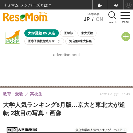
リセマム メンバーズ
Language
JP
/
CN
menu
search
大学受験 by 東進
医学部
東大受験
医専予備校徹底リサーチ
河合塾×東大特集
親子で考える大学選び
高校受験
中学受験
小学校受験
advertisement
共通テスト
夏休み
8月開催学校説明会・相談会
8月開催イベント・WS
全国公立高校 過去問
人気記事
自由研究教材（小学生向け）
自由研究教材（中学生向け）
ランキング
教育・受験
高校生
2022.7.6（水） 15:45
大学人気ランキング6月版…京大と東北大が逆
転 2枚目の写真・画像