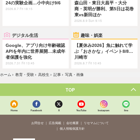
24の実験企画…小中向け9/6
森山田・東日大昌平・大分
商・英明が勝利、第5日は花巻
2026.8.7 Fri 18:15
東vs新田ほか
2026.8.9 Sun 9:15
デジタル生活
趣味・娯楽
Google、アプリ向け年齢確認
【夏休み2026】魚に触れて学
APIを年内に世界展開…未成年
ぶ「おさかな」イベント8/8…
者保護を強化
川崎市
2026.7.31 Fri 13:45
2026.8.7 Fri 10:45
ホーム
›
教育・受験
›
高校生
›
記事
›
写真・画像
TOP
Home
Facebook
X
YouTube
Instagram
line
お問合せ
広告掲載
会社概要
リセマムについて
個人情報保護方針