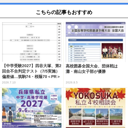
こちらの記事もおすすめ
【中学受験2027】四谷大塚、第2
高校囲碁全国大会、団体戦は
回合不合判定テスト（7/5実施）
灘・南山女子部が優勝
偏差値…筑駒74・桜蔭70＜PR＞
2026.7.10
2026.8.5