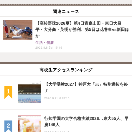
関連ニュース
【高校野球2026夏】第4日青森山田・東日大昌
平・大分商・英明が勝利、第5日は花巻東vs新田ほ
か
生活・健康
2026.8.8 Sat 15:15
高校生アクセスランキング
【大学受験2027】神戸大「志」特別選抜を終
了
2026.8.7 Fri 13:15
行知学園の大学合格実績2026…東大55人、早
慶149人