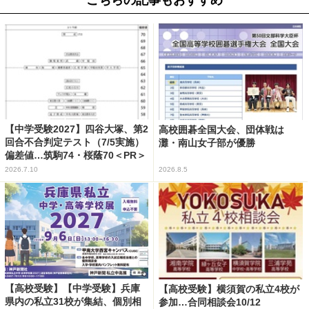
こちらの記事もおすすめ
【中学受験2027】四谷大塚、第2
高校囲碁全国大会、団体戦は
回合不合判定テスト（7/5実施）
灘・南山女子部が優勝
偏差値…筑駒74・桜蔭70＜PR＞
2026.7.10
2026.8.5
【高校受験】【中学受験】兵庫
【高校受験】横須賀の私立4校が
県内の私立31校が集結、個別相
参加…合同相談会10/12