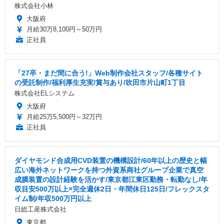
株式会社小林
大阪府
月給30万8,100円～50万円
正社員
「27卒・まだ間に合う!」Web制作会社スタッフ/各種サイト
の受託制作/福利厚生充実/賞与あり/吹田市片山町1丁目
株式会社ELシステム
大阪府
月給25万5,500円～32万円
正社員
ダイヤモンド合成用CVD装置の機構設計/60年以上の歴史と幅
広い海外ネットワークを持つ外資系商社グループ企業で真空
成膜装置の設計経験を活かす/東京都江東区勤務・転勤なし/年
収目安500万以上×完全週休2日・年間休日125日/フレックスタ
イム制/年収500万円以上
日総工産株式会社
東京都