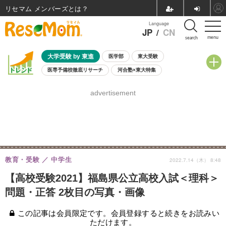
リセマム メンバーズ
Language
JP
/
CN
menu
search
大学受験 by 東進
医学部
東大受験
医専予備校徹底リサーチ
河合塾×東大特集
親子で考える大学選び
高校受験
中学受験
小学校受験
advertisement
共通テスト
夏休み
8月開催学校説明会・相談会
8月開催イベント・WS
全国公立高校 過去問
人気記事
自由研究教材（小学生向け）
自由研究教材（中学生向け）
ランキング
教育・受験
中学生
2022.7.14（木） 8:48
【高校受験2021】福島県公立高校入試＜理科＞
問題・正答 2枚目の写真・画像
この記事は会員限定です。会員登録すると続きをお読みい
ただけます。