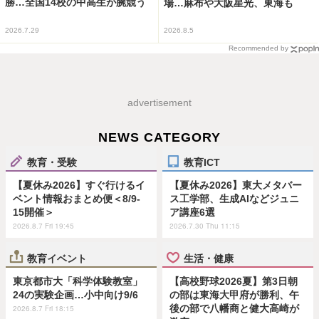
勝…全国14校の中高生が腕競う
場…麻布や大阪星光、東海も
2026.7.29
2026.8.5
Recommended by
advertisement
NEWS CATEGORY
教育・受験
教育ICT
【夏休み2026】すぐ行けるイ
【夏休み2026】東大メタバー
ベント情報おまとめ便＜8/9-
ス工学部、生成AIなどジュニ
15開催＞
ア講座6選
2026.8.7 Fri 19:45
2026.7.30 Thu 11:15
教育イベント
生活・健康
東京都市大「科学体験教室」
【高校野球2026夏】第3日朝
24の実験企画…小中向け9/6
の部は東海大甲府が勝利、午
後の部で八幡商と健大高崎が
2026.8.7 Fri 18:15