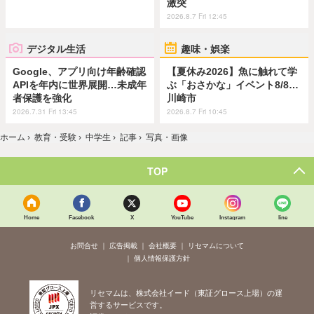
激突
2026.8.7 Fri 12:45
デジタル生活
趣味・娯楽
Google、アプリ向け年齢確認
【夏休み2026】魚に触れて学
APIを年内に世界展開…未成年
ぶ「おさかな」イベント8/8…
者保護を強化
川崎市
2026.7.31 Fri 13:45
2026.8.7 Fri 10:45
ホーム
›
教育・受験
›
中学生
›
記事
›
写真・画像
TOP
Home
Facebook
X
YouTube
Instagram
line
お問合せ
広告掲載
会社概要
リセマムについて
個人情報保護方針
リセマムは、株式会社イード（東証グロース上場）の運
営するサービスです。