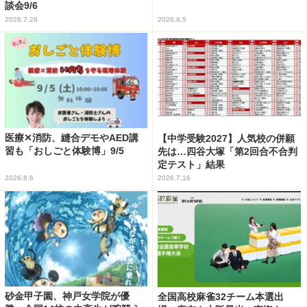
談会9/6
2026.7.28
2026.8.5
医療✕消防、縫合デモやAED講
【中学受験2027】人気校の併願
習も「おしごと体験博」9/5
先は…四谷大塚「第2回合不合判
定テスト」結果
2026.8.6
2026.7.16
砂金甲子園、神戸女学院が優
全国高校麻雀32チーム本選出