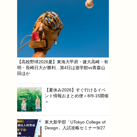
【高校野球2026夏】東海大甲府・健大高崎・有
明・長崎日大が勝利…第4日は遊学館vs青森山
田ほか
【夏休み2026】すぐ行けるイベ
ント情報おまとめ便＜8/9-15開催
＞
東大新学部「UTokyo College of
Design」入試攻略セミナー9/27