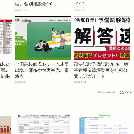
結、個別相談会9/6
10/12
2026.7.28
2026.8.5
気校の
全国高校麻雀32チーム本選
司法試験予備試験2026、解
第2
出場…麻布や大阪星光、東
答速報＆総評動画を無料公
」結果
海も
開…アガルート
2026.8.5
2026.7.21
Recommended by