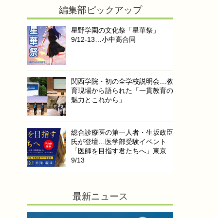
編集部ピックアップ
星野学園の文化祭「星華祭」
9/12-13…小中高合同
関西学院・初の全学校説明会…教
育現場から語られた「一貫教育の
魅力とこれから」
総合診療医の第一人者・生坂政臣
氏が登壇…医学部受験イベント
「医師を目指す君たちへ」東京
9/13
最新ニュース