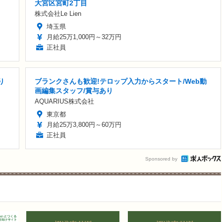
大宮区宮町2丁目
株式会社Le Lien
埼玉県
月給25万1,000円～32万円
正社員
り
ブランクさんも歓迎!テロップ入力からスタート/Web動
画編集スタッフ/賞与あり
AQUARIUS株式会社
東京都
月給25万3,800円～60万円
正社員
Sponsored by