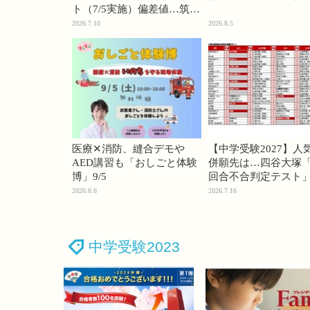
ト（7/5実施）偏差値…筑駒
74・桜蔭70＜PR＞
2026.7.10
2026.8.5
医療✕消防、縫合デモや
【中学受験2027】人
AED講習も「おしごと体験
併願先は…四谷大塚「
博」9/5
回合不合判定テスト
2026.8.6
2026.7.16
中学受験2023