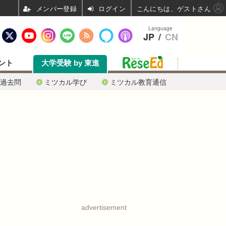
ログイン
こんにちは、ゲストさん
Language
JP
/
CN
ント
大学受験 by 東進
過去問
ミツカル学び
ミツカル教育通信
advertisement