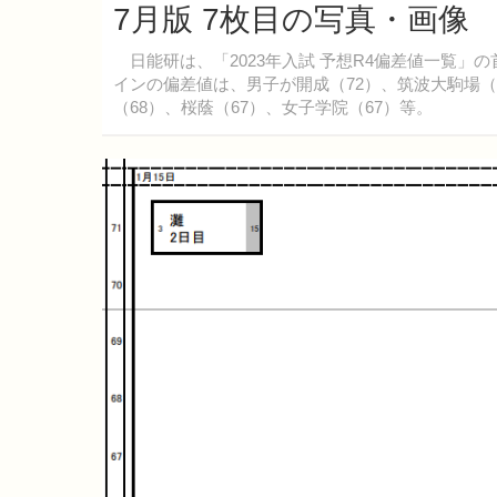
7月版 7枚目の写真・画像
日能研は、「2023年入試 予想R4偏差値一覧」の
インの偏差値は、男子が開成（72）、筑波大駒場（
（68）、桜蔭（67）、女子学院（67）等。