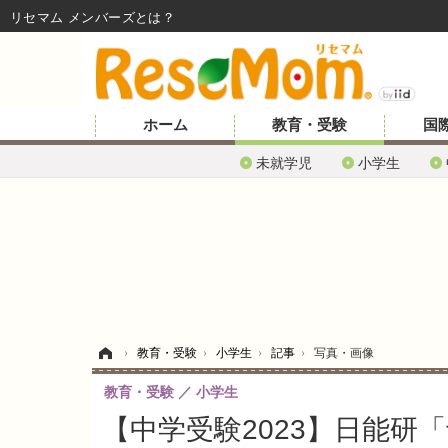
リセマム メンバーズ
ホーム
教育・受験
国
未就学児
小学生
ホーム
›
教育・受験
›
小学生
›
記事
›
写真・画像
教育・受験
小学生
【中学受験2023】日能研