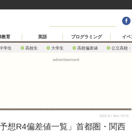
際教育
英語
プログラミング
イベ
中学生
高校生
大学生
高校偏差値
公立高校・
advertisement
2022.8.1 Mon 16:15
「予想R4偏差値一覧」首都圏・関西