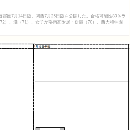
首都圏7月14日版、関西7月25日版を公開した。合格可能性80％ラ
72）、灘（71）、女子が洛南高附属・併願（70）、西大和学園