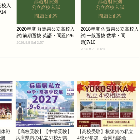
高校入
14
2020年度 群馬県公立高校入
2018年度 佐賀県公立高校入
試[前期選抜 英語・問題]4/6
試[一般選抜 数学・問
題]7/10
2026.8.8 Sat 2:57
2026.8.7 Fri 6:0
団体戦
【高校受験】【中学受験】
【高校受験】横須賀の私立
優勝
兵庫県内の私立31校が集
4校が参加…合同相談会