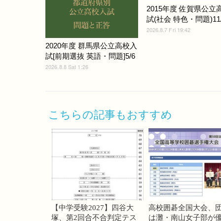
2015年度 佐賀県公立
試(社会 特色・問題)11/
2026.8.7 Fri 19:42
2020年度 群馬県公立高校入
試[前期選抜 英語・問題]5/6
2026.8.8 Sat 1:26
こちらの記事もおすすめ
【中学受験2027】四谷大
高校囲碁全国大会、
塚、第2回合不合判定テス
は灘・南山女子部が