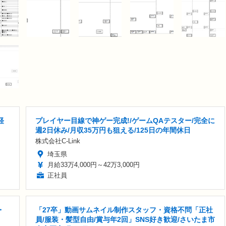
経
プレイヤー目線で神ゲー完成!/ゲームQAテスター/完全に
週2日休み/月収35万円も狙える/125日の年間休日
株式会社C-Link
埼玉県
月給33万4,000円～42万3,000円
正社員
・
「27卒」動画サムネイル制作スタッフ・資格不問「正社
員/服装・髪型自由/賞与年2回」SNS好き歓迎/さいたま市