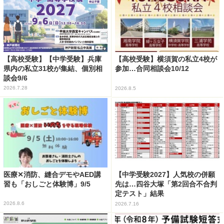
【高校受験】【中学受験】兵庫
【高校受験】横須賀の私立4校が
県内の私立31校が集結、個別相
参加…合同相談会10/12
談会9/6
2026.7.28
2026.8.5
医療✕消防、縫合デモやAED講
【中学受験2027】人気校の併願
習も「おしごと体験博」9/5
先は…四谷大塚「第2回合不合判
定テスト」結果
2026.8.6
2026.7.16