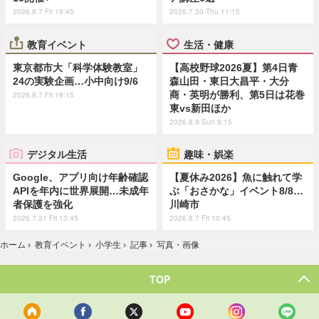
2026.8.7 Fri 19:45
2026.7.30 Thu 11:15
教育イベント
生活・健康
東京都市大「科学体験教室」
【高校野球2026夏】第4日青
24の実験企画…小中向け9/6
森山田・東日大昌平・大分
商・英明が勝利、第5日は花巻
2026.8.7 Fri 18:15
東vs新田ほか
2026.8.9 Sun 9:15
デジタル生活
趣味・娯楽
Google、アプリ向け年齢確認
【夏休み2026】魚に触れて学
APIを年内に世界展開…未成年
ぶ「おさかな」イベント8/8…
者保護を強化
川崎市
2026.7.31 Fri 13:45
2026.8.7 Fri 10:45
ホーム
›
教育イベント
›
小学生
›
記事
›
写真・画像
TOP