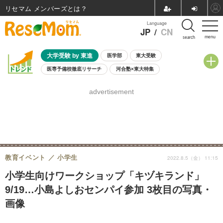
リセマム メンバーズ
Language
JP
/
CN
menu
search
大学受験 by 東進
医学部
東大受験
医専予備校徹底リサーチ
河合塾×東大特集
親子で考える大学選び
高校受験
中学受験
小学校受験
advertisement
共通テスト
夏休み
8月開催学校説明会・相談会
8月開催イベント・WS
全国公立高校 過去問
人気記事
自由研究教材（小学生向け）
自由研究教材（中学生向け）
ランキング
教育イベント
小学生
2022.8.5（金） 11:15
小学生向けワークショップ「キヅキランド」
9/19…小島よしおセンパイ参加 3枚目の写真・
画像