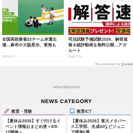
全国高校麻雀32チーム本選出
司法試験予備試験2026、解答速
場…麻布や大阪星光、東海も
報＆総評動画を無料公開…アガ
ルート
2026.8.5
2026.7.21
Recommended by
advertisement
NEWS CATEGORY
教育・受験
教育ICT
【夏休み2026】すぐ行けるイ
【夏休み2026】東大メタバー
ベント情報おまとめ便＜8/9-
ス工学部、生成AIなどジュニ
15開催＞
ア講座6選