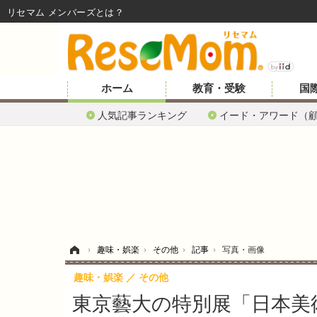
リセマム メンバーズ
ホーム
教育・受験
国
人気記事ランキング
イード・アワード（
ホーム
›
趣味・娯楽
›
その他
›
記事
›
写真・画像
趣味・娯楽
その他
東京藝大の特別展「日本美術