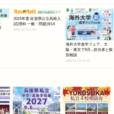
2015年度 佐賀県公立高校入
覧
試(理科 一般・問題)9/14
校
2026.8.6 Thu 18:0
海外大学進学フェア、大
阪・東京で9月...担当者と個
別相談
2026.8.6 Thu 21:45