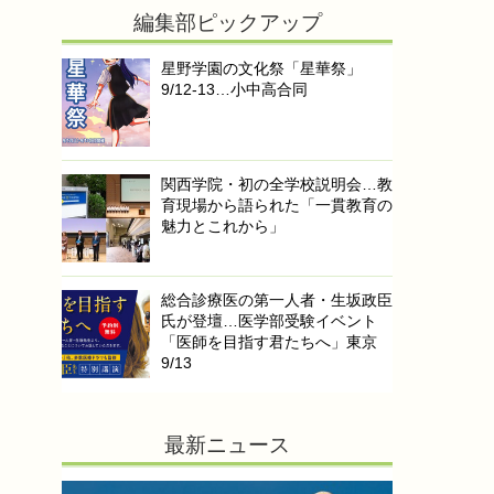
編集部ピックアップ
星野学園の文化祭「星華祭」
9/12-13…小中高合同
関西学院・初の全学校説明会…教
育現場から語られた「一貫教育の
魅力とこれから」
総合診療医の第一人者・生坂政臣
氏が登壇…医学部受験イベント
「医師を目指す君たちへ」東京
9/13
最新ニュース