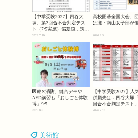
【中学受験2027】四谷大
高校囲碁全国大会、
塚、第2回合不合判定テス
は灘・南山女子部が
ト（7/5実施）偏差値…筑駒
74・桜蔭70＜PR＞
2026.7.10
2026.8.5
医療✕消防、縫合デモや
【中学受験2027】人
AED講習も「おしごと体験
併願先は…四谷大塚「
博」9/5
回合不合判定テスト
2026.8.6
2026.7.16
美術館