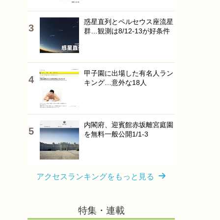
惑星直列とペルセウス座流星
群…観測は8/12-13が好条件
甲子園に出場した有名人ラン
キング…意外な18人
内閣府、迎賓館赤坂離宮庭園
を無料一般公開1/1-3
アクセスランキングをもっと見る
特集・連載