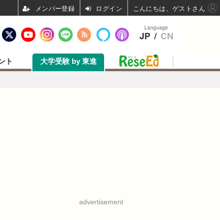
ログイン
こんにちは、ゲストさん
Language
JP
/
CN
ント
大学受験 by 東進
advertisement