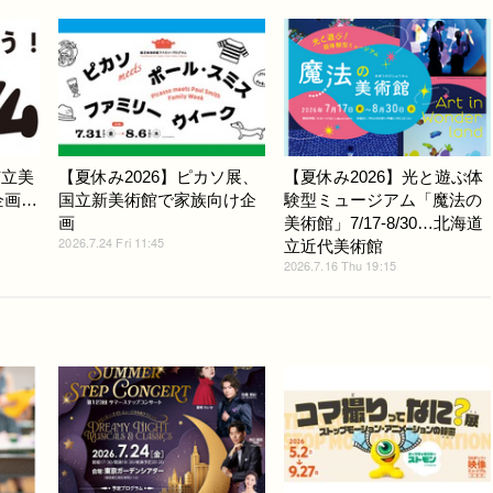
市立美
【夏休み2026】ピカソ展、
【夏休み2026】光と遊ぶ体
企画…
国立新美術館で家族向け企
験型ミュージアム「魔法の
画
美術館」7/17-8/30…北海道
2026.7.24 Fri 11:45
立近代美術館
2026.7.16 Thu 19:15