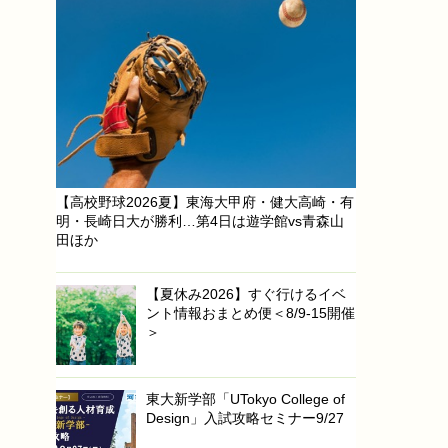
【高校野球2026夏】東海大甲府・健大高崎・有
明・長崎日大が勝利…第4日は遊学館vs青森山
田ほか
【夏休み2026】すぐ行けるイベ
ント情報おまとめ便＜8/9-15開催
＞
東大新学部「UTokyo College of
Design」入試攻略セミナー9/27