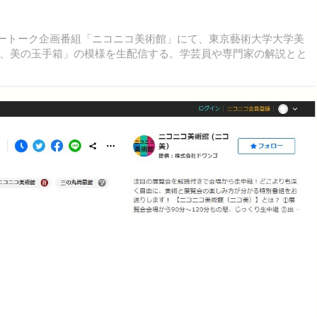
リートーク企画番組「ニコニコ美術館」にて、東京藝術大学大学美
、美の玉手箱」の模様を生配信する。学芸員や専門家の解説とと