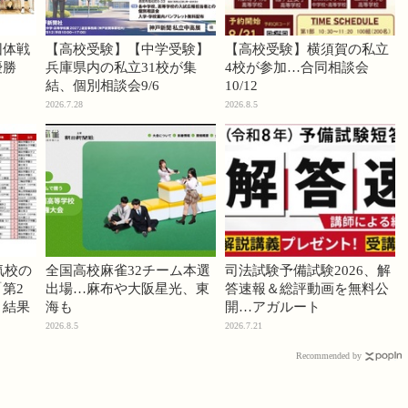
団体戦
【高校受験】【中学受験】
【高校受験】横須賀の私立
優勝
兵庫県内の私立31校が集
4校が参加…合同相談会
結、個別相談会9/6
10/12
2026.7.28
2026.8.5
気校の
全国高校麻雀32チーム本選
司法試験予備試験2026、解
第2
出場…麻布や大阪星光、東
答速報＆総評動画を無料公
」結果
海も
開…アガルート
2026.8.5
2026.7.21
Recommended by