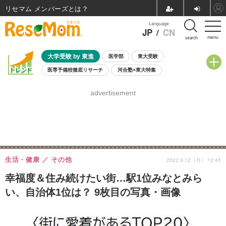
リセマム メンバーズ
Language
JP
/
CN
menu
search
大学受験 by 東進
医学部
東大受験
医専予備校徹底リサーチ
河合塾×東大特集
親子で考える大学選び
高校受験
中学受験
小学校受験
advertisement
共通テスト
夏休み
8月開催学校説明会・相談会
8月開催イベント・WS
全国公立高校 過去問
人気記事
自由研究教材（小学生向け）
自由研究教材（中学生向け）
ランキング
生活・健康
その他
2022.9.12（月） 12:45
幸福度＆住み続けたい街…駅1位みなとみら
い、自治体1位は？ 9枚目の写真・画像