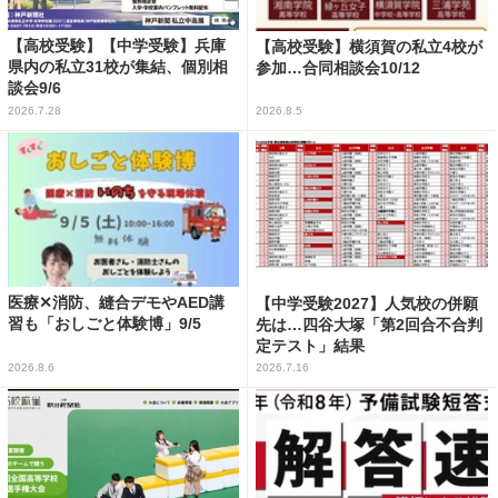
【高校受験】【中学受験】兵庫
【高校受験】横須賀の私立4校が
県内の私立31校が集結、個別相
参加…合同相談会10/12
談会9/6
2026.7.28
2026.8.5
医療✕消防、縫合デモやAED講
【中学受験2027】人気校の併願
習も「おしごと体験博」9/5
先は…四谷大塚「第2回合不合判
定テスト」結果
2026.8.6
2026.7.16