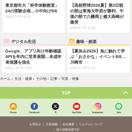
東京都市大「科学体験教室」
【高校野球2026夏】第3日朝
24の実験企画…小中向け9/6
の部は東海大甲府が勝利、午
後の部で八幡商と健大高崎が
2026.8.7 Fri 18:15
激突
2026.8.7 Fri 12:45
デジタル生活
趣味・娯楽
Google、アプリ向け年齢確認
【夏休み2026】魚に触れて学
APIを年内に世界展開…未成年
ぶ「おさかな」イベント8/8…
者保護を強化
川崎市
2026.7.31 Fri 13:45
2026.8.7 Fri 10:45
ホーム
›
生活・健康
›
その他
›
記事
›
写真・画像
TOP
Home
Facebook
X
YouTube
Instagram
line
お問合せ
広告掲載
会社概要
リセマムについて
個人情報保護方針