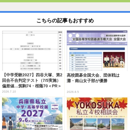
こちらの記事もおすすめ
【中学受験2027】四谷大塚、第2
高校囲碁全国大会、団体戦は
回合不合判定テスト（7/5実施）
灘・南山女子部が優勝
偏差値…筑駒74・桜蔭70＜PR＞
2026.7.10
2026.8.5