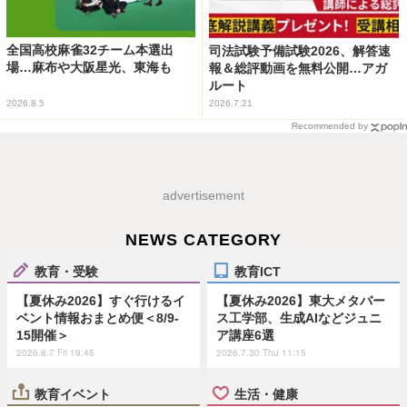
全国高校麻雀32チーム本選出
司法試験予備試験2026、解答速
場…麻布や大阪星光、東海も
報＆総評動画を無料公開…アガ
ルート
2026.8.5
2026.7.21
Recommended by
advertisement
NEWS CATEGORY
教育・受験
教育ICT
【夏休み2026】すぐ行けるイ
【夏休み2026】東大メタバー
ベント情報おまとめ便＜8/9-
ス工学部、生成AIなどジュニ
15開催＞
ア講座6選
2026.8.7 Fri 19:45
2026.7.30 Thu 11:15
教育イベント
生活・健康