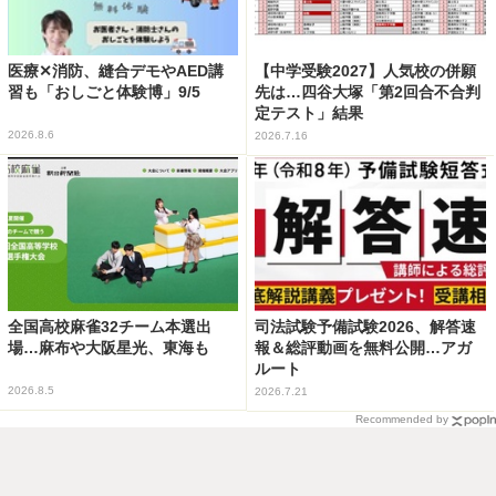
医療✕消防、縫合デモやAED講
【中学受験2027】人気校の併願
習も「おしごと体験博」9/5
先は…四谷大塚「第2回合不合判
定テスト」結果
2026.8.6
2026.7.16
全国高校麻雀32チーム本選出
司法試験予備試験2026、解答速
場…麻布や大阪星光、東海も
報＆総評動画を無料公開…アガ
ルート
2026.8.5
2026.7.21
Recommended by