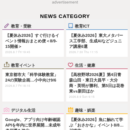
advertisement
NEWS CATEGORY
教育・受験
教育ICT
【夏休み2026】すぐ行けるイ
【夏休み2026】東大メタバー
ベント情報おまとめ便＜8/9-
ス工学部、生成AIなどジュニ
15開催＞
ア講座6選
2026.8.7 Fri 19:45
2026.7.30 Thu 11:15
教育イベント
生活・健康
東京都市大「科学体験教室」
【高校野球2026夏】第4日青
24の実験企画…小中向け9/6
森山田・東日大昌平・大分
商・英明が勝利、第5日は花巻
2026.8.7 Fri 18:15
東vs新田ほか
2026.8.9 Sun 9:15
デジタル生活
趣味・娯楽
Google、アプリ向け年齢確認
【夏休み2026】魚に触れて学
APIを年内に世界展開…未成年
ぶ「おさかな」イベント8/8…