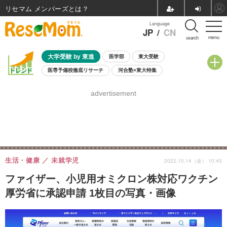
リセマム メンバーズ
Language
JP
/
CN
menu
search
大学受験 by 東進
医学部
東大受験
医専予備校徹底リサーチ
河合塾×東大特集
親子で考える大学選び
高校受験
中学受験
小学校受験
advertisement
共通テスト
夏休み
8月開催学校説明会・相談会
8月開催イベント・WS
全国公立高校 過去問
人気記事
自由研究教材（小学生向け）
自由研究教材（中学生向け）
ランキング
生活・健康
未就学児
2022.10.14（金） 10:45
ファイザー、小児用オミクロン株対応ワクチン
厚労省に承認申請 1枚目の写真・画像