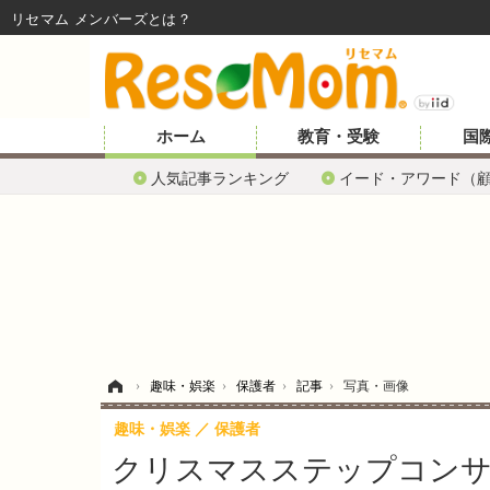
リセマム メンバーズ
ホーム
教育・受験
国
人気記事ランキング
イード・アワード（
ホーム
›
趣味・娯楽
›
保護者
›
記事
›
写真・画像
趣味・娯楽
保護者
クリスマスステップコンサー