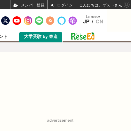
ログイン
こんにちは、ゲストさん
Language
JP
/
CN
ント
大学受験 by 東進
advertisement