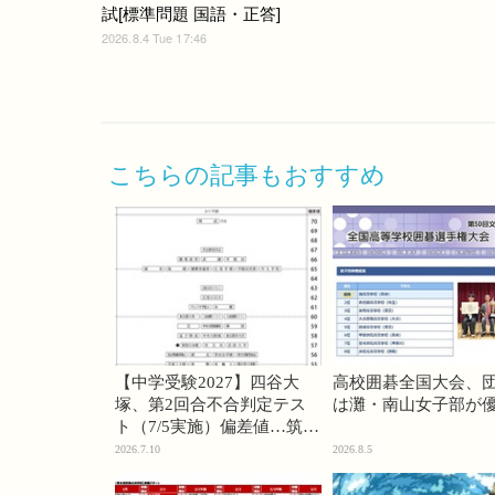
試[標準問題 国語・正答]
2026.8.4 Tue 17:46
こちらの記事もおすすめ
【中学受験2027】四谷大
高校囲碁全国大会、
塚、第2回合不合判定テス
は灘・南山女子部が
ト（7/5実施）偏差値…筑駒
74・桜蔭70＜PR＞
2026.7.10
2026.8.5