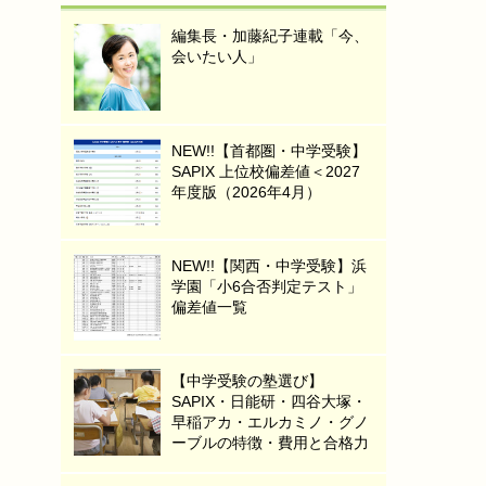
編集長・加藤紀子連載「今、
会いたい人」
NEW!!【首都圏・中学受験】
SAPIX 上位校偏差値＜2027
年度版（2026年4月）
NEW!!【関西・中学受験】浜
学園「小6合否判定テスト」
偏差値一覧
【中学受験の塾選び】
SAPIX・日能研・四谷大塚・
早稲アカ・エルカミノ・グノ
ーブルの特徴・費用と合格力