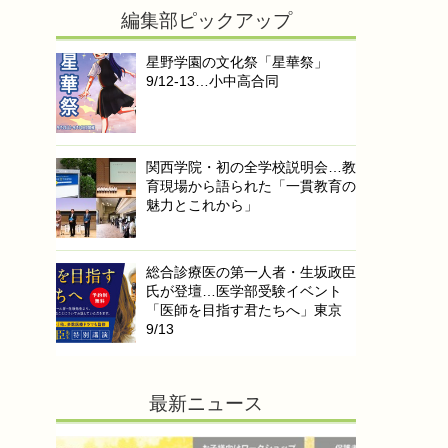
編集部ピックアップ
星野学園の文化祭「星華祭」
9/12-13…小中高合同
関西学院・初の全学校説明会…教
育現場から語られた「一貫教育の
魅力とこれから」
総合診療医の第一人者・生坂政臣
氏が登壇…医学部受験イベント
「医師を目指す君たちへ」東京
9/13
最新ニュース