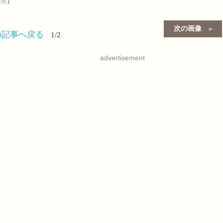
演】
次の画像
の記事へ戻る
1/2
advertisement