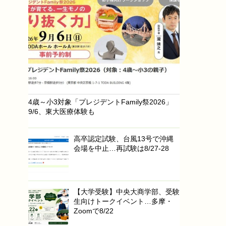
4歳～小3対象「プレジデントFamily祭2026」
9/6、東大医療体験も
高卒認定試験、台風13号で沖縄
会場を中止…再試験は8/27-28
【大学受験】中央大商学部、受験
生向けトークイベント…多摩・
Zoomで8/22