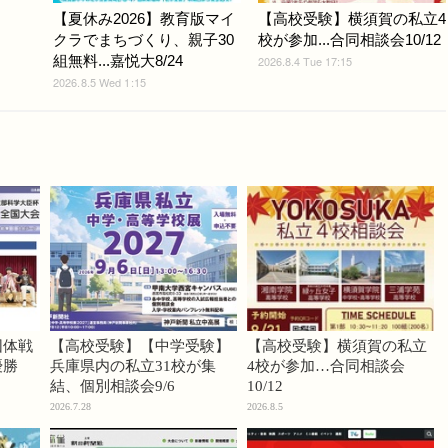
【夏休み2026】教育版マイ
【高校受験】横須賀の私立4
クラでまちづくり、親子30
校が参加...合同相談会10/12
組無料...嘉悦大8/24
2026.8.4 Tue 17:15
2026.8.5 Wed 1:15
団体戦
【高校受験】【中学受験】
【高校受験】横須賀の私立
優勝
兵庫県内の私立31校が集
4校が参加…合同相談会
結、個別相談会9/6
10/12
2026.7.28
2026.8.5