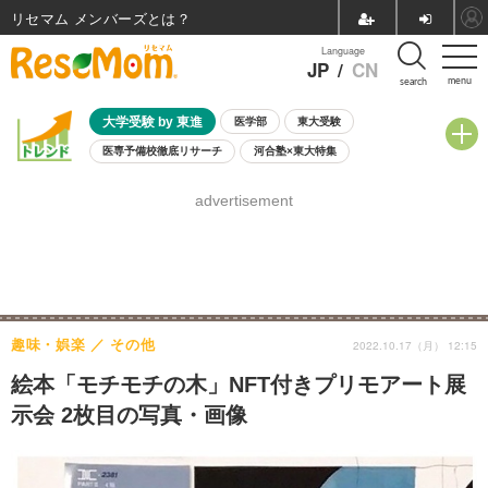
リセマム メンバーズ
Language
JP
/
CN
menu
search
大学受験 by 東進
医学部
東大受験
医専予備校徹底リサーチ
河合塾×東大特集
親子で考える大学選び
高校受験
中学受験
小学校受験
advertisement
共通テスト
夏休み
8月開催学校説明会・相談会
8月開催イベント・WS
全国公立高校 過去問
人気記事
自由研究教材（小学生向け）
自由研究教材（中学生向け）
ランキング
趣味・娯楽
その他
2022.10.17（月） 12:15
絵本「モチモチの木」NFT付きプリモアート展
示会 2枚目の写真・画像