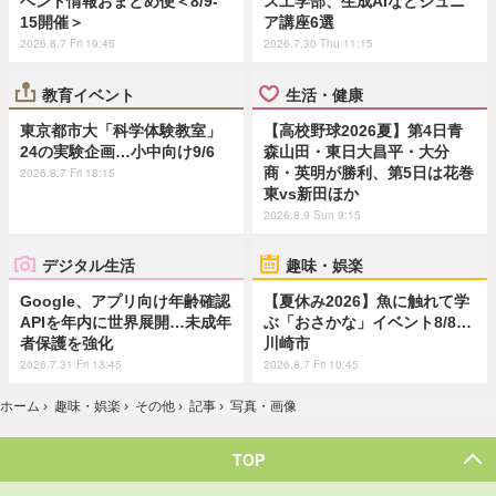
ベント情報おまとめ便＜8/9-
ス工学部、生成AIなどジュニ
15開催＞
ア講座6選
2026.8.7 Fri 19:45
2026.7.30 Thu 11:15
教育イベント
生活・健康
東京都市大「科学体験教室」
【高校野球2026夏】第4日青
24の実験企画…小中向け9/6
森山田・東日大昌平・大分
商・英明が勝利、第5日は花巻
2026.8.7 Fri 18:15
東vs新田ほか
2026.8.9 Sun 9:15
デジタル生活
趣味・娯楽
Google、アプリ向け年齢確認
【夏休み2026】魚に触れて学
APIを年内に世界展開…未成年
ぶ「おさかな」イベント8/8…
者保護を強化
川崎市
2026.7.31 Fri 13:45
2026.8.7 Fri 10:45
ホーム
›
趣味・娯楽
›
その他
›
記事
›
写真・画像
TOP