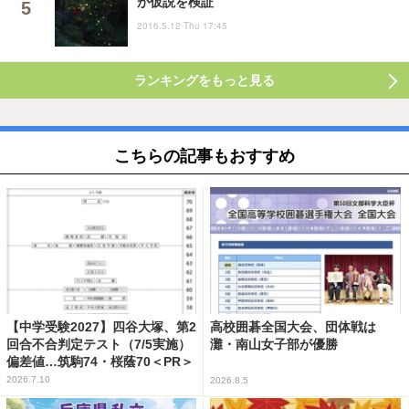
が仮説を検証
2016.5.12 Thu 17:45
ランキングをもっと見る
こちらの記事もおすすめ
【中学受験2027】四谷大塚、第2
高校囲碁全国大会、団体戦は
回合不合判定テスト（7/5実施）
灘・南山女子部が優勝
偏差値…筑駒74・桜蔭70＜PR＞
2026.7.10
2026.8.5