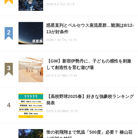
2026.6.9 Tue 18:15
惑星直列とペルセウス座流星群…観測は8/12-
13が好条件
2026.7.30 Thu 10:15
【GW】新宿伊勢丹に、子どもの感性を刺激
して創造性を育む遊び場
2015.4.27 Mon 17:45
【高校野球2025春】好きな強豪校ランキング
発表
2025.3.26 Wed 12:15
蛍の初飛翔まで気温「500度」必要？ 椿山荘