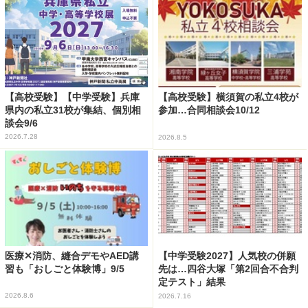
【高校受験】【中学受験】兵庫
【高校受験】横須賀の私立4校が
県内の私立31校が集結、個別相
参加…合同相談会10/12
談会9/6
2026.7.28
2026.8.5
医療✕消防、縫合デモやAED講
【中学受験2027】人気校の併願
習も「おしごと体験博」9/5
先は…四谷大塚「第2回合不合判
定テスト」結果
2026.8.6
2026.7.16