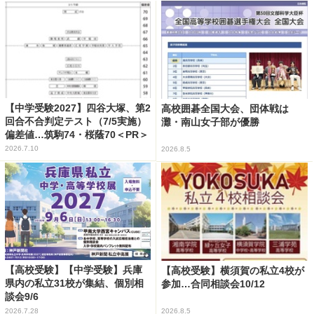
【中学受験2027】四谷大塚、第2
高校囲碁全国大会、団体戦は
回合不合判定テスト（7/5実施）
灘・南山女子部が優勝
偏差値…筑駒74・桜蔭70＜PR＞
2026.7.10
2026.8.5
【高校受験】【中学受験】兵庫
【高校受験】横須賀の私立4校が
県内の私立31校が集結、個別相
参加…合同相談会10/12
談会9/6
2026.7.28
2026.8.5