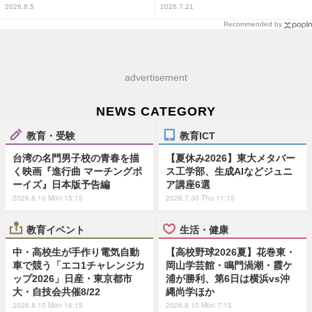
2026.8.5
2026.7.21
Recommended by
advertisement
NEWS CATEGORY
教育・受験
教育ICT
台湾の名門男子校の青春を描
【夏休み2026】東大メタバー
く映画『進行曲 マーチングボ
ス工学部、生成AIなどジュニ
ーイズ』日本版予告編
ア講座6選
2026.8.10 Mon 15:15
2026.7.30 Thu 11:15
教育イベント
生活・健康
中・高校生が手作り電気自動
【高校野球2026夏】花巻東・
車で競う「エコ1チャレンジカ
岡山学芸館・鳴門渦潮・霞ケ
ップ2026」日産・東京都市
浦が勝利、第6日は横浜vs沖
大・自技会共催8/22
縄尚学ほか
2026.8.10 Mon 16:15
2026.8.10 Mon 7:15