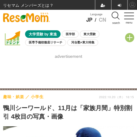
リセマム メンバーズ
Language
JP
/
CN
menu
search
大学受験 by 東進
医学部
東大受験
医専予備校徹底リサーチ
河合塾×東大特集
親子で考える大学選び
高校受験
中学受験
小学校受験
advertisement
共通テスト
夏休み
8月開催学校説明会・相談会
8月開催イベント・WS
全国公立高校 過去問
人気記事
自由研究教材（小学生向け）
自由研究教材（中学生向け）
ランキング
趣味・娯楽
小学生
2022.10.20（木） 16:15
鴨川シーワールド、11月は「家族月間」特別割
引 4枚目の写真・画像