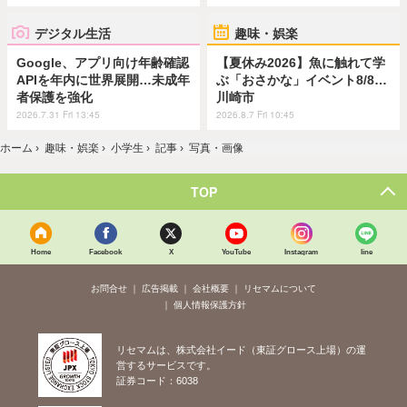
デジタル生活
趣味・娯楽
Google、アプリ向け年齢確認
【夏休み2026】魚に触れて学
APIを年内に世界展開…未成年
ぶ「おさかな」イベント8/8…
者保護を強化
川崎市
2026.7.31 Fri 13:45
2026.8.7 Fri 10:45
ホーム
›
趣味・娯楽
›
小学生
›
記事
›
写真・画像
TOP
Home
Facebook
X
YouTube
Instagram
line
お問合せ
広告掲載
会社概要
リセマムについて
個人情報保護方針
リセマムは、株式会社イード（東証グロース上場）の運
営するサービスです。
証券コード：6038