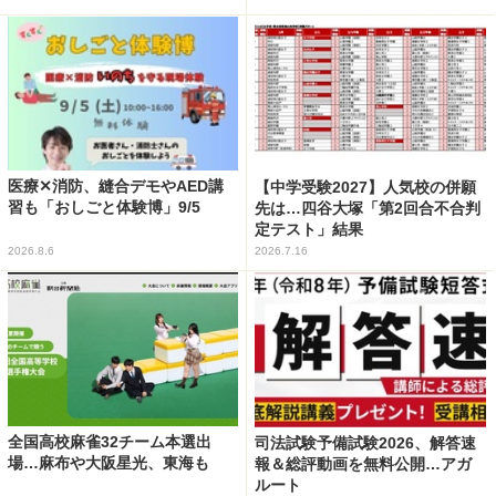
医療✕消防、縫合デモやAED講
【中学受験2027】人気校の併願
習も「おしごと体験博」9/5
先は…四谷大塚「第2回合不合判
定テスト」結果
2026.8.6
2026.7.16
全国高校麻雀32チーム本選出
司法試験予備試験2026、解答速
場…麻布や大阪星光、東海も
報＆総評動画を無料公開…アガ
ルート