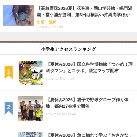
【高校野球2026夏】花巻東・岡山学芸館・鳴門渦
潮・霞ケ浦が勝利、第6日は横浜vs沖縄尚学ほか
生活・健康
2026.8.9 Sun 13:15
小学生アクセスランキング
【夏休み2026】国立科学博物館「つかめ！理
科ダマン」とコラボ、限定マップ配布
2026.7.9 Thu 17:15
【夏休み2026】親子で野球グローブ作り体
験、都内27会場で開催
2026.7.21 Tue 11:45
【夏休み2026】魚に触れて学ぶ「おさかな」