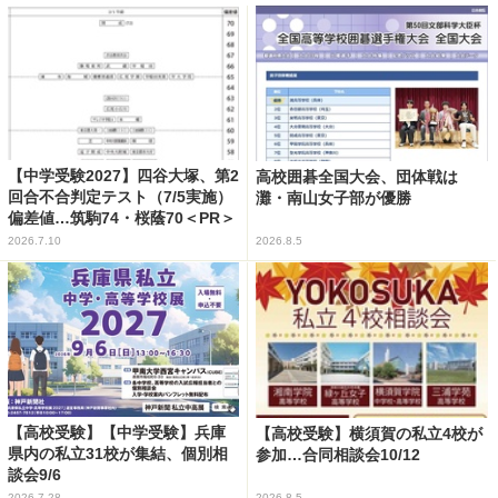
【中学受験2027】四谷大塚、第2
高校囲碁全国大会、団体戦は
回合不合判定テスト（7/5実施）
灘・南山女子部が優勝
偏差値…筑駒74・桜蔭70＜PR＞
2026.7.10
2026.8.5
【高校受験】【中学受験】兵庫
【高校受験】横須賀の私立4校が
県内の私立31校が集結、個別相
参加…合同相談会10/12
談会9/6
2026.7.28
2026.8.5