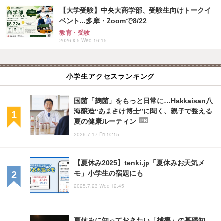
【大学受験】中央大商学部、受験生向けトークイ
ベント...多摩・Zoomで8/22
教育・受験
2026.8.5 Wed 16:15
小学生アクセスランキング
国菌「麹菌」をもっと日常に…Hakkaisan八
海醸造“あまさけ博士”に聞く、親子で整える
夏の健康ルーティン
PR
2026.7.17 Fri 10:15
【夏休み2025】tenki.jp「夏休みお天気メ
モ」小学生の宿題にも
2025.7.23 Wed 12:45
夏休みに知っておきたい「補導」の基礎知