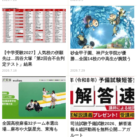
【中学受験2027】人気校の併願
砂金甲子園、神戸女学院が優
先は…四谷大塚「第2回合不合判
勝…全国14校の中高生が腕競う
定テスト」結果
2026.7.16
2026.7.29
全国高校麻雀32チーム本選出
司法試験予備試験2026、解答速
場…麻布や大阪星光、東海も
報＆総評動画を無料公開…アガ
ルート