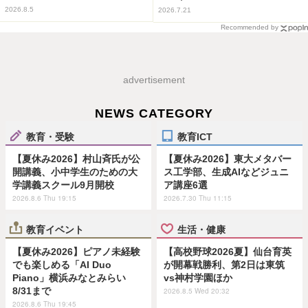
2026.8.5
2026.7.21
Recommended by
advertisement
NEWS CATEGORY
教育・受験
教育ICT
【夏休み2026】村山斉氏が公
【夏休み2026】東大メタバー
開講義、小中学生のための大
ス工学部、生成AIなどジュニ
学講義スクール9月開校
ア講座6選
2026.8.6 Thu 19:15
2026.7.30 Thu 11:15
教育イベント
生活・健康
【夏休み2026】ピアノ未経験
【高校野球2026夏】仙台育英
でも楽しめる「AI Duo
が開幕戦勝利、第2日は東筑
Piano」横浜みなとみらい
vs神村学園ほか
8/31まで
2026.8.5 Wed 20:32
2026.8.6 Thu 19:45