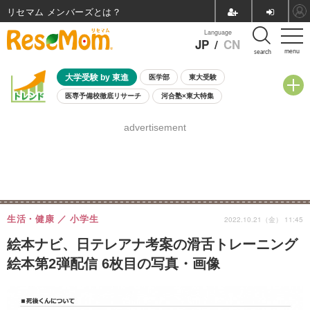
リセマム メンバーズ
Language
JP
/
CN
menu
search
大学受験 by 東進
医学部
東大受験
医専予備校徹底リサーチ
河合塾×東大特集
親子で考える大学選び
高校受験
中学受験
小学校受験
advertisement
共通テスト
夏休み
8月開催学校説明会・相談会
8月開催イベント・WS
全国公立高校 過去問
人気記事
自由研究教材（小学生向け）
自由研究教材（中学生向け）
ランキング
生活・健康
小学生
2022.10.21（金） 11:45
絵本ナビ、日テレアナ考案の滑舌トレーニング
絵本第2弾配信 6枚目の写真・画像