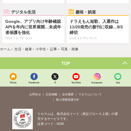
デジタル生活
趣味・娯楽
Google、アプリ向け年齢確認
ドラえもん短歌、入選作は
APIを年内に世界展開…未成年
11/20発売の新刊に収録…9/3
者保護を強化
締切
2026.7.31 Fri 13:45
2026.8.6 Thu 15:15
ホーム
›
生活・健康
›
小学生
›
記事
›
写真・画像
TOP
Home
Facebook
X
YouTube
Instagram
line
お問合せ
広告掲載
会社概要
リセマムについて
個人情報保護方針
リセマムは、株式会社イード（東証グロース上場）の運
営するサービスです。
証券コード：6038