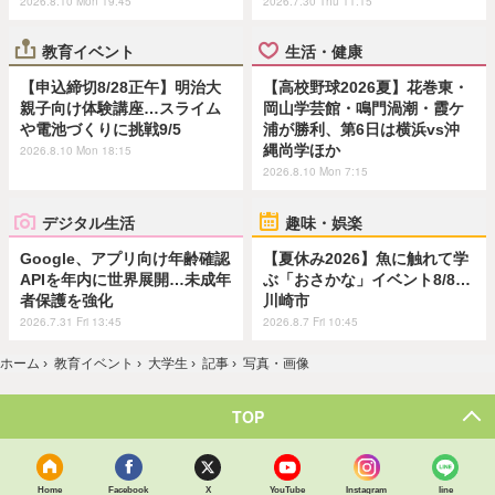
2026.8.10 Mon 19:45
2026.7.30 Thu 11:15
教育イベント
生活・健康
【申込締切8/28正午】明治大
【高校野球2026夏】花巻東・
親子向け体験講座…スライム
岡山学芸館・鳴門渦潮・霞ケ
や電池づくりに挑戦9/5
浦が勝利、第6日は横浜vs沖
縄尚学ほか
2026.8.10 Mon 18:15
2026.8.10 Mon 7:15
デジタル生活
趣味・娯楽
Google、アプリ向け年齢確認
【夏休み2026】魚に触れて学
APIを年内に世界展開…未成年
ぶ「おさかな」イベント8/8…
者保護を強化
川崎市
2026.7.31 Fri 13:45
2026.8.7 Fri 10:45
ホーム
›
教育イベント
›
大学生
›
記事
›
写真・画像
TOP
Home
Facebook
X
YouTube
Instagram
line