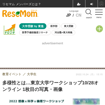
リセマム メンバーズ
Language
JP
/
CN
menu
search
大学受験 by 東進
医学部
東大受験
医専予備校徹底リサーチ
河合塾×東大特集
親子で考える大学選び
高校受験
中学受験
小学校受験
advertisement
共通テスト
夏休み
8月開催学校説明会・相談会
8月開催イベント・WS
全国公立高校 過去問
人気記事
自由研究教材（小学生向け）
自由研究教材（中学生向け）
ランキング
教育イベント
大学生
2022.10.24（月） 15:15
多様性とは…東京大学ワークショップ10/28オ
ンライン 1枚目の写真・画像