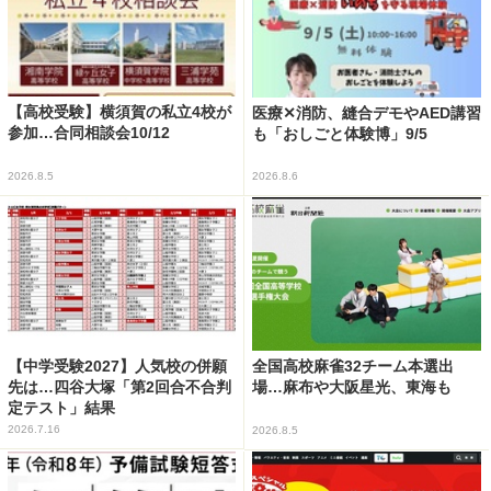
【高校受験】横須賀の私立4校が
医療✕消防、縫合デモやAED講習
参加…合同相談会10/12
も「おしごと体験博」9/5
2026.8.5
2026.8.6
【中学受験2027】人気校の併願
全国高校麻雀32チーム本選出
先は…四谷大塚「第2回合不合判
場…麻布や大阪星光、東海も
定テスト」結果
2026.7.16
2026.8.5