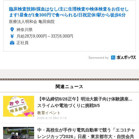
臨床検査技師/採血はなし/主に生理検査や検体検査をお任せし
ます!昼食が1食300円で食べられる/日祝定休!駅から徒歩6分
医療法人明和会 亀田病院
神奈川県
月給28万9,000円～33万8,000円
正社員
Sponsored by
関連ニュース
【申込締切8/28正午】明治大親子向け体験講座...
スライムや電池づくりに挑戦9/5
教育イベント
2026.8.10 Mon 0:15
中・高校生が手作り電気自動車で競う「エコ1チャ
レンジカップ2026」日産・東京都市大・自技会共