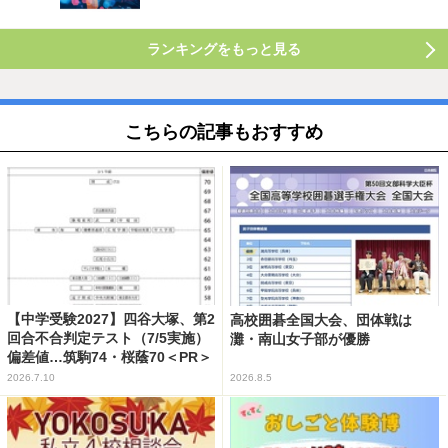
ランキングをもっと見る
こちらの記事もおすすめ
【中学受験2027】四谷大塚、第2
高校囲碁全国大会、団体戦は
回合不合判定テスト（7/5実施）
灘・南山女子部が優勝
偏差値…筑駒74・桜蔭70＜PR＞
2026.7.10
2026.8.5