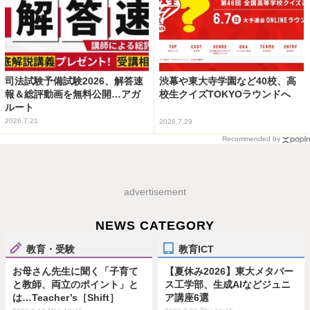
司法試験予備試験2026、解答速
渋幕や東大寺学園など40校、高
報＆総評動画を無料公開…アガ
校生クイズTOKYOラウンドへ
ルート
2026.7.21
2026.7.29
Recommended by
advertisement
NEWS CATEGORY
教育・受験
教育ICT
お母さん先生に聞く「子育て
【夏休み2026】東大メタバー
と教師、両立のポイント」と
ス工学部、生成AIなどジュニ
は…Teacher’s［Shift］
ア講座6選