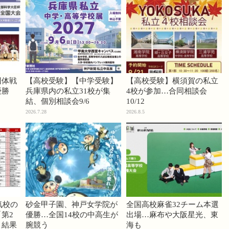
団体戦
【高校受験】【中学受験】
【高校受験】横須賀の私立
優勝
兵庫県内の私立31校が集
4校が参加…合同相談会
結、個別相談会9/6
10/12
2026.7.28
2026.8.5
気校の
砂金甲子園、神戸女学院が
全国高校麻雀32チーム本選
第2
優勝…全国14校の中高生が
出場…麻布や大阪星光、東
」結果
腕競う
海も