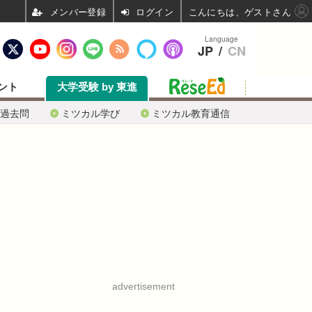
ログイン
こんにちは、ゲストさん
Language
JP
/
CN
ント
大学受験 by 東進
過去問
ミツカル学び
ミツカル教育通信
advertisement