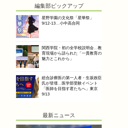
編集部ピックアップ
星野学園の文化祭「星華祭」
9/12-13…小中高合同
関西学院・初の全学校説明会…教
育現場から語られた「一貫教育の
魅力とこれから」
総合診療医の第一人者・生坂政臣
氏が登壇…医学部受験イベント
「医師を目指す君たちへ」東京
9/13
最新ニュース