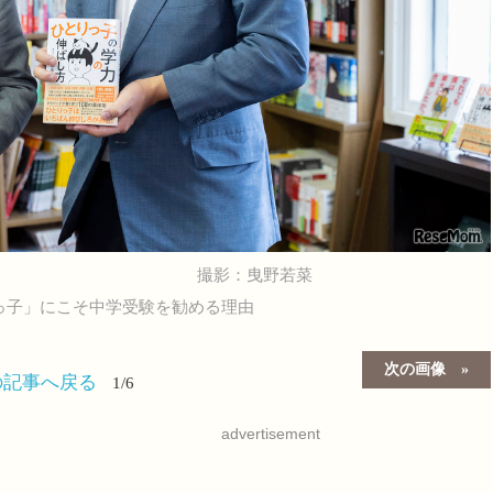
撮影：曳野若菜
りっ子」にこそ中学受験を勧める理由
次の画像
の記事へ戻る
1/6
advertisement