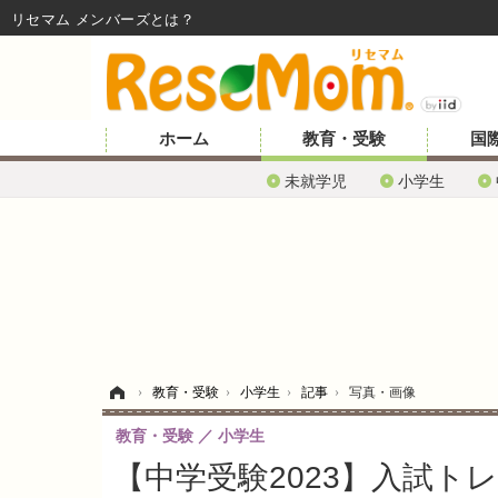
リセマム メンバーズ
ホーム
教育・受験
国
未就学児
小学生
ホーム
›
教育・受験
›
小学生
›
記事
›
写真・画像
教育・受験
小学生
【中学受験2023】入試