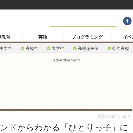
際教育
英語
プログラミング
イベ
中学生
高校生
大学生
高校偏差値
公立高校・
advertisement
2022.10.25 Tue 19:45
トレンドからわかる「ひとりっ子」に