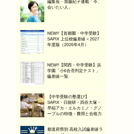
編集長・加藤紀子連載「今、
会いたい人」
NEW!!【首都圏・中学受験】
SAPIX 上位校偏差値＜2027
年度版（2026年4月）
NEW!!【関西・中学受験】浜
学園「小6合否判定テスト」
偏差値一覧
【中学受験の塾選び】
SAPIX・日能研・四谷大塚・
早稲アカ・エルカミノ・グノ
ーブルの特徴・費用と合格力
都道府県別 高校入試偏差値ラ