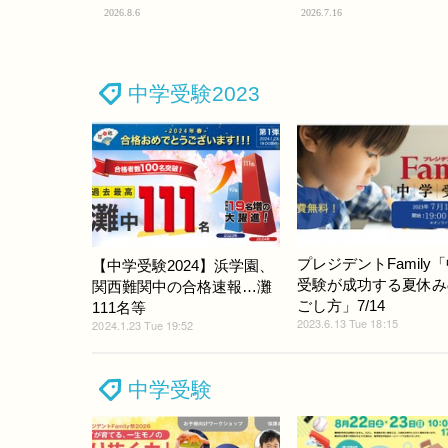
2026.8.6
2026.7.16
中学受験2023
プレジデントFamily
【中学受験2024】浜学園、
受験が成功する夏休み
関西難関中の合格速報…灘
ごし方」7/14
111名等
2023.6.13 Tue 18:15
2024.1.23 Tue 19:52
中学受験