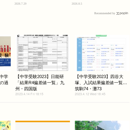
2026.7.29
2026.8.5
Recommended by
「中学
【中学受験2023】日能研
【中学受験2023】四谷大
の過
「結果R4偏差値一覧」九
塚、入試結果偏差値一覧…
州・四国版
筑駒74・灘73
2023.4.14 Fri 18:15
2023.4.12 Wed 18:45