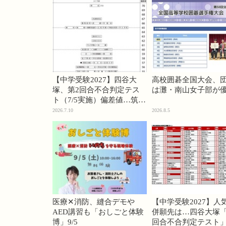
【中学受験2027】四谷大
高校囲碁全国大会、
塚、第2回合不合判定テス
は灘・南山女子部が
ト（7/5実施）偏差値…筑駒
74・桜蔭70＜PR＞
2026.7.10
2026.8.5
医療✕消防、縫合デモや
【中学受験2027】人
AED講習も「おしごと体験
併願先は…四谷大塚「
博」9/5
回合不合判定テスト