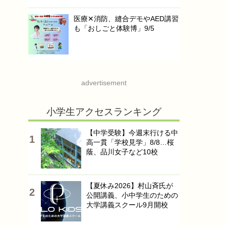
医療✕消防、縫合デモやAED講習
も「おしごと体験博」9/5
advertisement
小学生アクセスランキング
【中学受験】今週末行ける中
高一貫「学校見学」8/8…桜
蔭、品川女子など10校
【夏休み2026】村山斉氏が
公開講義、小中学生のための
大学講義スクール9月開校