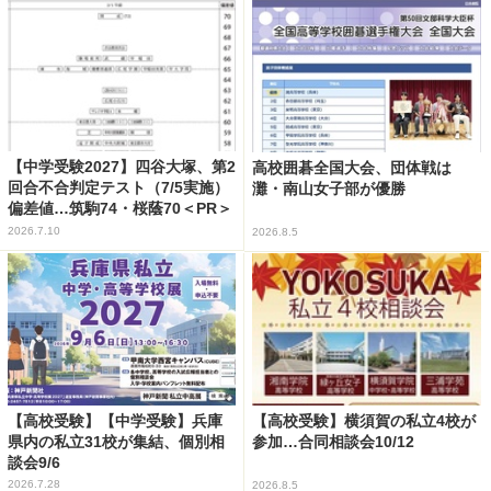
【中学受験2027】四谷大塚、第2
高校囲碁全国大会、団体戦は
回合不合判定テスト（7/5実施）
灘・南山女子部が優勝
偏差値…筑駒74・桜蔭70＜PR＞
2026.7.10
2026.8.5
【高校受験】【中学受験】兵庫
【高校受験】横須賀の私立4校が
県内の私立31校が集結、個別相
参加…合同相談会10/12
談会9/6
2026.7.28
2026.8.5