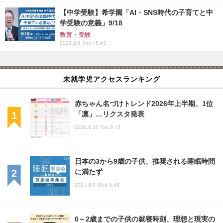
【中学受験】希学園「AI・SNS時代の子育てと中
学受験の意義」9/18
教育・受験
2026.8.6 Thu 15:45
未就学児アクセスランキング
赤ちゃん名づけトレンド2026年上半期、1位
「凛」…リクスタ発表
2026.6.30 Tue 9:15
日本の3から9歳の子供、推奨される睡眠時間
に満たず
2021.9.8 Wed 9:45
0～2歳までの子供の就寝時刻、理想と現実の