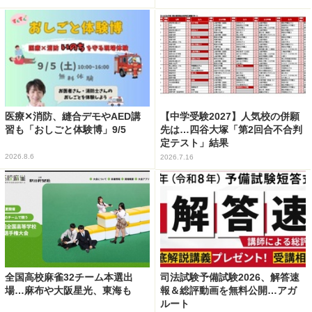
医療✕消防、縫合デモやAED講
【中学受験2027】人気校の併願
習も「おしごと体験博」9/5
先は…四谷大塚「第2回合不合判
定テスト」結果
2026.8.6
2026.7.16
全国高校麻雀32チーム本選出
司法試験予備試験2026、解答速
場…麻布や大阪星光、東海も
報＆総評動画を無料公開…アガ
ルート