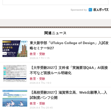
Sponsored by
関連ニュース
東大新学部「UTokyo College of Design」入試攻
略セミナー9/27
教育・受験
2026.8.7 Fri 1:15
【大学受験2027】文科省「実施要項Q&A」AI面接
不可など面接ルール明確化
教育・受験
2026.8.6 Thu 19:0
【高校受験2027】滋賀県立高、Web出願導入...入
試制度パンフ公開
教育・受験
2026.8.6 Thu 20:45