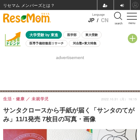
リセマム メンバーズ
Language
JP
/
CN
menu
search
大学受験 by 東進
医学部
東大受験
医専予備校徹底リサーチ
河合塾×東大特集
親子で考える大学選び
高校受験
中学受験
小学校受験
advertisement
共通テスト
夏休み
8月開催学校説明会・相談会
8月開催イベント・WS
全国公立高校 過去問
人気記事
自由研究教材（小学生向け）
自由研究教材（中学生向け）
ランキング
生活・健康
未就学児
2022.10.31（月） 16:15
サンタクロースから手紙が届く「サンタのてが
み」11/1発売 7枚目の写真・画像