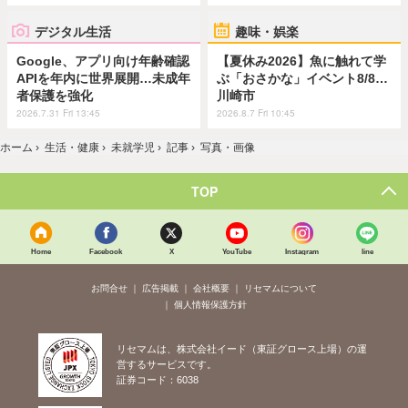
デジタル生活
趣味・娯楽
Google、アプリ向け年齢確認
【夏休み2026】魚に触れて学
APIを年内に世界展開…未成年
ぶ「おさかな」イベント8/8…
者保護を強化
川崎市
2026.7.31 Fri 13:45
2026.8.7 Fri 10:45
ホーム
›
生活・健康
›
未就学児
›
記事
›
写真・画像
TOP
Home
Facebook
X
YouTube
Instagram
line
お問合せ
広告掲載
会社概要
リセマムについて
個人情報保護方針
リセマムは、株式会社イード（東証グロース上場）の運
営するサービスです。
証券コード：6038