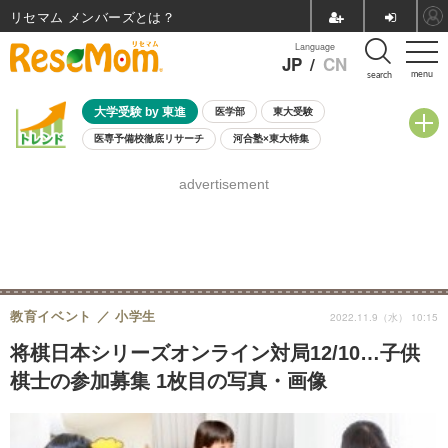
リセマム メンバーズ
Language
JP
/
CN
menu
search
大学受験 by 東進
医学部
東大受験
医専予備校徹底リサーチ
河合塾×東大特集
親子で考える大学選び
高校受験
中学受験
小学校受験
advertisement
共通テスト
夏休み
8月開催学校説明会・相談会
8月開催イベント・WS
全国公立高校 過去問
人気記事
自由研究教材（小学生向け）
自由研究教材（中学生向け）
ランキング
教育イベント
小学生
2022.11.9（水） 10:15
将棋日本シリーズオンライン対局12/10…子供
棋士の参加募集 1枚目の写真・画像