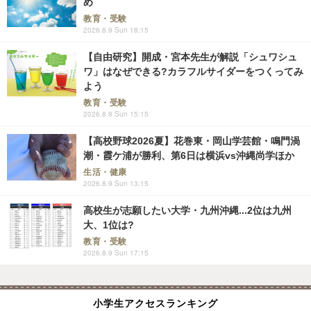
め
教育・受験
2026.8.9 Sun 18:15
【自由研究】開成・宮本先生が解説「シュワシュ
ワ」はなぜできる?カラフルサイダーをつくってみ
よう
教育・受験
2026.8.9 Sun 15:15
【高校野球2026夏】花巻東・岡山学芸館・鳴門渦
潮・霞ケ浦が勝利、第6日は横浜vs沖縄尚学ほか
生活・健康
2026.8.9 Sun 13:15
高校生が志願したい大学・九州沖縄...2位は九州
大、1位は?
教育・受験
2026.8.9 Sun 17:15
小学生アクセスランキング