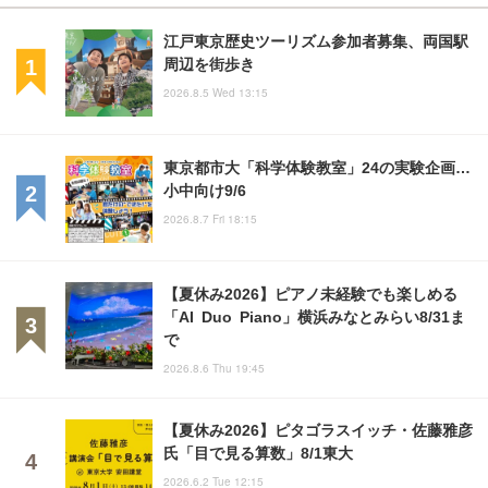
江戸東京歴史ツーリズム参加者募集、両国駅
周辺を街歩き
2026.8.5 Wed 13:15
東京都市大「科学体験教室」24の実験企画…
小中向け9/6
2026.8.7 Fri 18:15
【夏休み2026】ピアノ未経験でも楽しめる
「AI Duo Piano」横浜みなとみらい8/31ま
で
2026.8.6 Thu 19:45
【夏休み2026】ピタゴラスイッチ・佐藤雅彦
氏「目で見る算数」8/1東大
2026.6.2 Tue 12:15