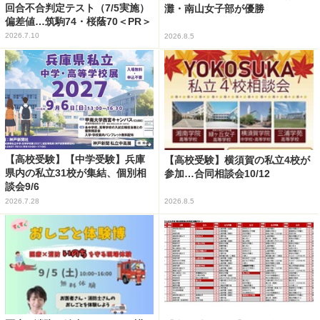
回合不合判定テスト（7/5実施）
灘・南山女子部が優勝
偏差値…筑駒74・桜蔭70＜PR＞
2026.7.10
2026.8.5
【高校受験】【中学受験】兵庫
【高校受験】横須賀の私立4校が
県内の私立31校が集結、個別相
参加…合同相談会10/12
談会9/6
2026.7.28
2026.8.5