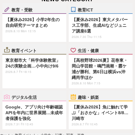
教育・受験
教育ICT
【夏休み2026】小学2年生の
【夏休み2026】東大メタバー
自由研究テーマまとめ
ス工学部、生成AIなどジュニ
ア講座6選
2026.8.10 Mon 13:15
2026.7.30 Thu 11:15
教育イベント
生活・健康
東京都市大「科学体験教室」
【高校野球2026夏】花巻東・
24の実験企画…小中向け9/6
岡山学芸館・鳴門渦潮・霞ケ
浦が勝利、第6日は横浜vs沖
2026.8.7 Fri 18:15
縄尚学ほか
2026.8.10 Mon 7:15
デジタル生活
趣味・娯楽
Google、アプリ向け年齢確認
【夏休み2026】魚に触れて学
APIを年内に世界展開…未成年
ぶ「おさかな」イベント8/8…
者保護を強化
川崎市
2026.7.31 Fri 13:45
2026.8.7 Fri 10:45