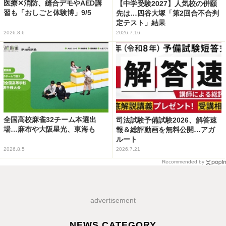
医療✕消防、縫合デモやAED講
【中学受験2027】人気校の併願
習も「おしごと体験博」9/5
先は…四谷大塚「第2回合不合判
定テスト」結果
2026.8.6
2026.7.16
全国高校麻雀32チーム本選出
司法試験予備試験2026、解答速
場…麻布や大阪星光、東海も
報＆総評動画を無料公開…アガ
ルート
2026.8.5
2026.7.21
Recommended by
advertisement
NEWS CATEGORY