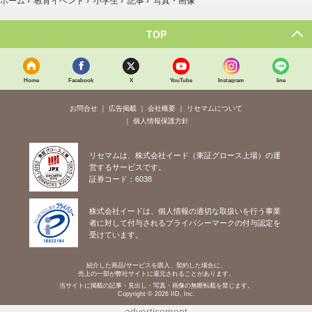
ホーム
›
教育イベント
›
小学生
›
記事
›
写真・画像
TOP
Home
Facebook
X
YouTube
Instagram
line
お問合せ
広告掲載
会社概要
リセマムについて
個人情報保護方針
リセマムは、株式会社イード（東証グロース上場）の運
営するサービスです。
証券コード：6038
株式会社イードは、個人情報の適切な取扱いを行う事業
者に対して付与されるプライバシーマークの付与認定を
受けています。
紹介した商品/サービスを購入、契約した場合に、
売上の一部が弊社サイトに還元されることがあります。
当サイトに掲載の記事・見出し・写真・画像の無断転載を禁じます。
Copyright © 2026 IID, Inc.
advertisement