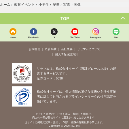
ホーム
›
教育イベント
›
小学生
›
記事
›
写真・画像
TOP
Home
Facebook
X
YouTube
Instagram
line
お問合せ
広告掲載
会社概要
リセマムについて
個人情報保護方針
リセマムは、株式会社イード（東証グロース上場）の運
営するサービスです。
証券コード：6038
株式会社イードは、個人情報の適切な取扱いを行う事業
者に対して付与されるプライバシーマークの付与認定を
受けています。
紹介した商品/サービスを購入、契約した場合に、
売上の一部が弊社サイトに還元されることがあります。
当サイトに掲載の記事・見出し・写真・画像の無断転載を禁じます。
Copyright © 2026 IID, Inc.