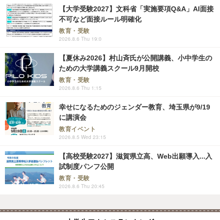
【大学受験2027】文科省「実施要項Q&A」AI面接
不可など面接ルール明確化
教育・受験
2026.8.6 Thu 19:0
【夏休み2026】村山斉氏が公開講義、小中学生の
ための大学講義スクール9月開校
教育・受験
2026.8.6 Thu 1:15
幸せになるためのジェンダー教育、埼玉県が9/19
に講演会
教育イベント
2026.8.5 Wed 23:15
【高校受験2027】滋賀県立高、Web出願導入...入
試制度パンフ公開
教育・受験
2026.8.6 Thu 20:45