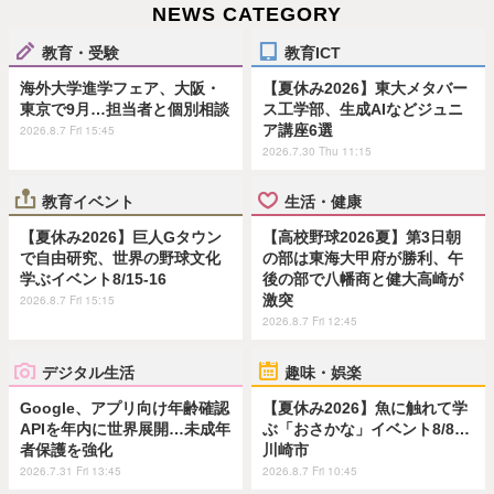
NEWS CATEGORY
教育・受験
教育ICT
海外大学進学フェア、大阪・
【夏休み2026】東大メタバー
東京で9月…担当者と個別相談
ス工学部、生成AIなどジュニ
ア講座6選
2026.8.7 Fri 15:45
2026.7.30 Thu 11:15
教育イベント
生活・健康
【夏休み2026】巨人Gタウン
【高校野球2026夏】第3日朝
で自由研究、世界の野球文化
の部は東海大甲府が勝利、午
学ぶイベント8/15-16
後の部で八幡商と健大高崎が
激突
2026.8.7 Fri 15:15
2026.8.7 Fri 12:45
デジタル生活
趣味・娯楽
Google、アプリ向け年齢確認
【夏休み2026】魚に触れて学
APIを年内に世界展開…未成年
ぶ「おさかな」イベント8/8…
者保護を強化
川崎市
2026.7.31 Fri 13:45
2026.8.7 Fri 10:45