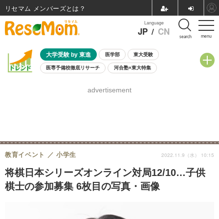
リセマム メンバーズ
Language
JP
/
CN
menu
search
大学受験 by 東進
医学部
東大受験
医専予備校徹底リサーチ
河合塾×東大特集
親子で考える大学選び
高校受験
中学受験
小学校受験
advertisement
共通テスト
夏休み
8月開催学校説明会・相談会
8月開催イベント・WS
全国公立高校 過去問
人気記事
自由研究教材（小学生向け）
自由研究教材（中学生向け）
ランキング
教育イベント
小学生
2022.11.9（水） 10:15
将棋日本シリーズオンライン対局12/10…子供
棋士の参加募集 6枚目の写真・画像