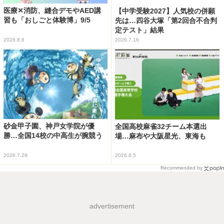
医療✕消防、縫合デモやAED講
【中学受験2027】人気校の併願
習も「おしごと体験博」9/5
先は…四谷大塚「第2回合不合判
定テスト」結果
2026.8.6
2026.7.16
砂金甲子園、神戸女学院が優
全国高校麻雀32チーム本選出
勝…全国14校の中高生が腕競う
場…麻布や大阪星光、東海も
2026.7.29
2026.8.5
Recommended by
advertisement