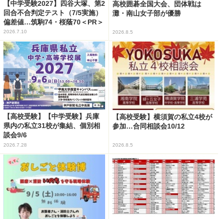
【中学受験2027】四谷大塚、第2
高校囲碁全国大会、団体戦は
回合不合判定テスト（7/5実施）
灘・南山女子部が優勝
偏差値…筑駒74・桜蔭70＜PR＞
2026.7.10
2026.8.5
【高校受験】【中学受験】兵庫
【高校受験】横須賀の私立4校が
県内の私立31校が集結、個別相
参加…合同相談会10/12
談会9/6
2026.7.28
2026.8.5