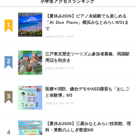
小学生アクセスランキング
【夏休み2026】ピアノ未経験でも楽しめる
「AI Duo Piano」横浜みなとみらい8/31ま
で
2026.8.6 Thu 19:45
江戸東京歴史ツーリズム参加者募集、両国駅
周辺を街歩き
2026.8.5 Wed 13:15
医療✕消防、縫合デモやAED講習も「おしご
と体験博」9/5
2026.8.6 Thu 18:15
【夏休み2026】三菱みなとみらい技術館、理
科・算数のふしぎ教室8/8