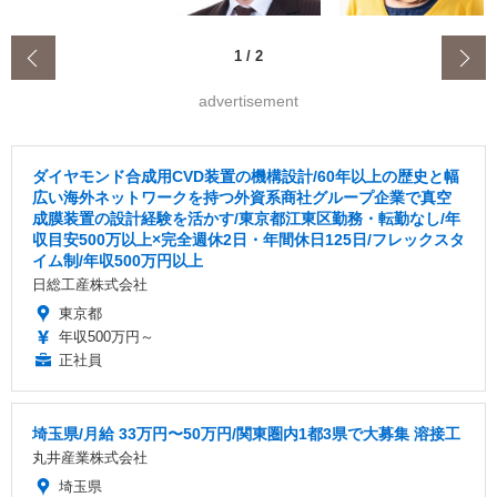
‹
1
/
2
advertisement
ダイヤモンド合成用CVD装置の機構設計/60年以上の歴史と幅
広い海外ネットワークを持つ外資系商社グループ企業で真空
成膜装置の設計経験を活かす/東京都江東区勤務・転勤なし/年
収目安500万以上×完全週休2日・年間休日125日/フレックスタ
イム制/年収500万円以上
日総工産株式会社
東京都
年収500万円～
正社員
埼玉県/月給 33万円〜50万円/関東圏内1都3県で大募集 溶接工
丸井産業株式会社
埼玉県