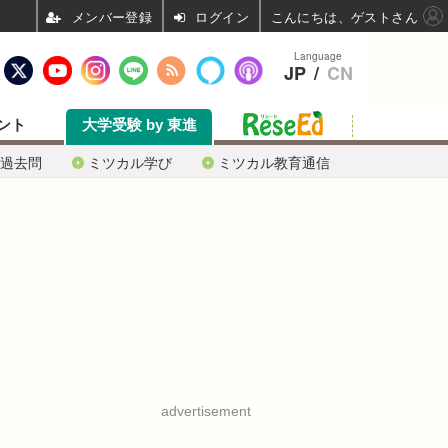
ログイン
こんにちは、ゲストさん
Language
JP
/
CN
ント
大学受験 by 東進
過去問
ミツカル学び
ミツカル教育通信
advertisement