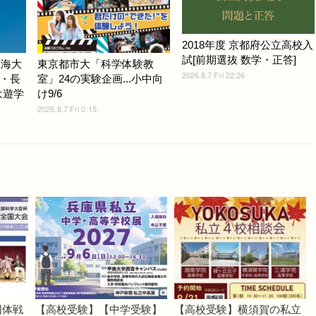
2018年度 京都府公立高校入
試[前期選抜 数学・正答]
東海大
東京都市大「科学体験教
2026.8.7 Fri 22:26
・長
室」24の実験企画...小中向
は遊学
け9/6
2026.8.7 Fri 0:15
団体戦
【高校受験】【中学受験】
【高校受験】横須賀の私立