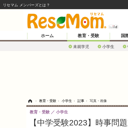
リセマム メンバーズ
ホーム
教育・受験
国
未就学児
小学生
ホーム
›
教育・受験
›
小学生
›
記事
›
写真・画像
教育・受験
小学生
【中学受験2023】時事問題