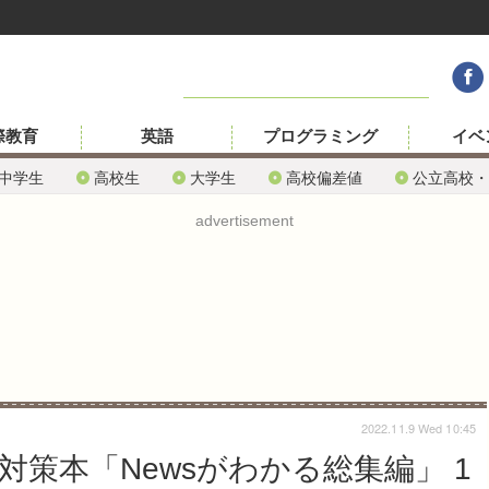
際教育
英語
プログラミング
イベ
中学生
高校生
大学生
高校偏差値
公立高校・
advertisement
2022.11.9 Wed 10:45
対策本「Newsがわかる総集編」 1