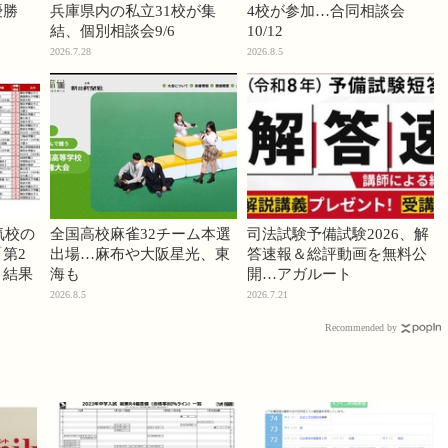
優勝
兵庫県内の私立31校が集
4校が参加…合同相談会
結、個別相談会9/6
10/12
2026.7.28
2026.8.5
気校の
全国高校麻雀32チーム本選
司法試験予備試験2026、解
第2
出場…麻布や大阪星光、東
答速報＆総評動画を無料公
」結果
海も
開…アガルート
2026.8.5
2026.7.21
Recommended by