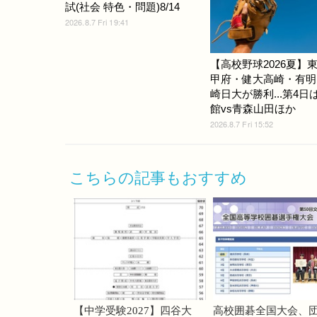
試(社会 特色・問題)8/14
2026.8.7 Fri 19:41
【高校野球2026夏】
甲府・健大高崎・有明
崎日大が勝利...第4日
館vs青森山田ほか
2026.8.7 Fri 15:52
こちらの記事もおすすめ
【中学受験2027】四谷大
高校囲碁全国大会、