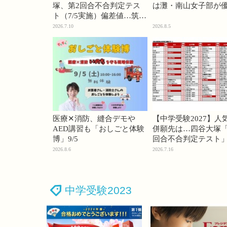
塚、第2回合不合判定テス
は灘・南山女子部が
ト（7/5実施）偏差値…筑駒
74・桜蔭70＜PR＞
2026.7.10
2026.8.5
医療✕消防、縫合デモや
【中学受験2027】人
AED講習も「おしごと体験
併願先は…四谷大塚「
博」9/5
回合不合判定テスト
2026.8.6
2026.7.16
中学受験2023