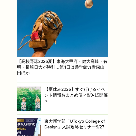
【高校野球2026夏】東海大甲府・健大高崎・有
明・長崎日大が勝利…第4日は遊学館vs青森山
田ほか
【夏休み2026】すぐ行けるイベ
ント情報おまとめ便＜8/9-15開催
＞
東大新学部「UTokyo College of
Design」入試攻略セミナー9/27