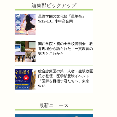
編集部ピックアップ
星野学園の文化祭「星華祭」
9/12-13…小中高合同
関西学院・初の全学校説明会…教
育現場から語られた「一貫教育の
魅力とこれから」
総合診療医の第一人者・生坂政臣
氏が登壇…医学部受験イベント
「医師を目指す君たちへ」東京
9/13
最新ニュース