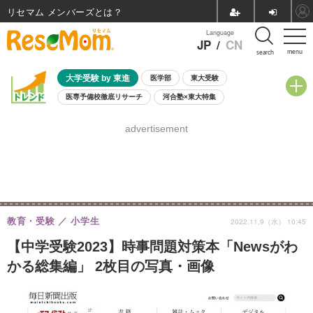
リセマム メンバーズ
Language
JP
/
CN
menu
search
大学受験 by 東進
医学部
東大受験
医専予備校徹底リサーチ
河合塾×東大特集
親子で考える大学選び
高校受験
中学受験
小学校受験
advertisement
共通テスト
夏休み
8月開催学校説明会・相談会
8月開催イベント・WS
全国公立高校 過去問
人気記事
自由研究教材（小学生向け）
自由研究教材（中学生向け）
ランキング
教育・受験
小学生
2022.11.9（水） 10:45
【中学受験2023】時事問題対策本「Newsがわ
かる総集編」 2枚目の写真・画像