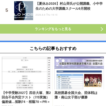
【夏休み2026】村山斉氏が公開講義、小中学
生のための大学講義スクール9月開校
2026.8.6 Thu 19:15
ランキングをもっと見る
こちらの記事もおすすめ
【中学受験2027】四谷大塚、第2
高校囲碁全国大会、団体戦は
回合不合判定テスト（7/5実施）
灘・南山女子部が優勝
偏差値…筑駒74・桜蔭70＜PR＞