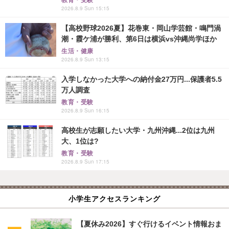
2026.8.9 Sun 15:15
【高校野球2026夏】花巻東・岡山学芸館・鳴門渦
潮・霞ケ浦が勝利、第6日は横浜vs沖縄尚学ほか
生活・健康
2026.8.9 Sun 13:15
入学しなかった大学への納付金27万円...保護者5.5
万人調査
教育・受験
2026.8.9 Sun 16:15
高校生が志願したい大学・九州沖縄...2位は九州
大、1位は?
教育・受験
2026.8.9 Sun 17:15
小学生アクセスランキング
【夏休み2026】すぐ行けるイベント情報おま