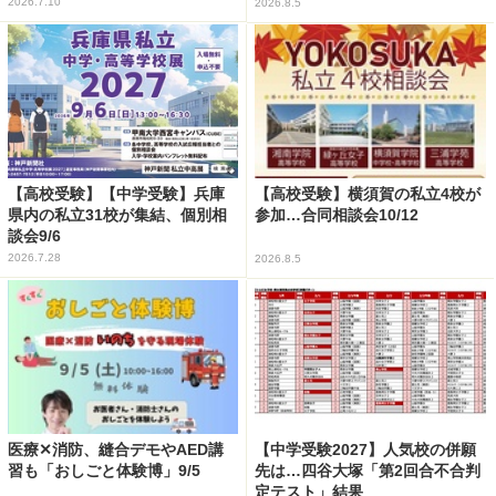
2026.7.10
2026.8.5
【高校受験】【中学受験】兵庫
【高校受験】横須賀の私立4校が
県内の私立31校が集結、個別相
参加…合同相談会10/12
談会9/6
2026.7.28
2026.8.5
医療✕消防、縫合デモやAED講
【中学受験2027】人気校の併願
習も「おしごと体験博」9/5
先は…四谷大塚「第2回合不合判
定テスト」結果