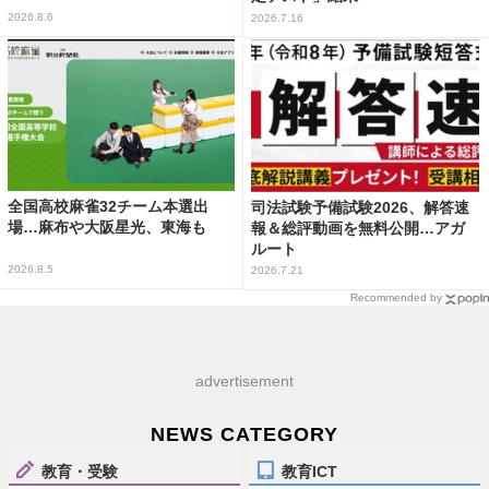
2026.8.6
2026.7.16
全国高校麻雀32チーム本選出
司法試験予備試験2026、解答速
場…麻布や大阪星光、東海も
報＆総評動画を無料公開…アガ
ルート
2026.8.5
2026.7.21
Recommended by
advertisement
NEWS CATEGORY
教育・受験
教育ICT