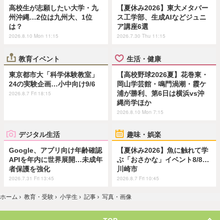
高校生が志願したい大学・九
【夏休み2026】東大メタバー
州沖縄…2位は九州大、1位
ス工学部、生成AIなどジュニ
は？
ア講座6選
2026.8.10 Mon 11:15
2026.7.30 Thu 11:15
教育イベント
生活・健康
東京都市大「科学体験教室」
【高校野球2026夏】花巻東・
24の実験企画…小中向け9/6
岡山学芸館・鳴門渦潮・霞ケ
浦が勝利、第6日は横浜vs沖
2026.8.7 Fri 18:15
縄尚学ほか
2026.8.10 Mon 7:15
デジタル生活
趣味・娯楽
Google、アプリ向け年齢確認
【夏休み2026】魚に触れて学
APIを年内に世界展開…未成年
ぶ「おさかな」イベント8/8…
者保護を強化
川崎市
2026.7.31 Fri 13:45
2026.8.7 Fri 10:45
ホーム
›
教育・受験
›
小学生
›
記事
›
写真・画像