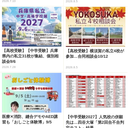
2026.7.10
2026.8.5
【高校受験】【中学受験】兵庫
【高校受験】横須賀の私立4校が
県内の私立31校が集結、個別相
参加…合同相談会10/12
談会9/6
2026.7.28
2026.8.5
医療✕消防、縫合デモやAED講
【中学受験2027】人気校の併願
習も「おしごと体験博」9/5
先は…四谷大塚「第2回合不合判
定テスト」結果