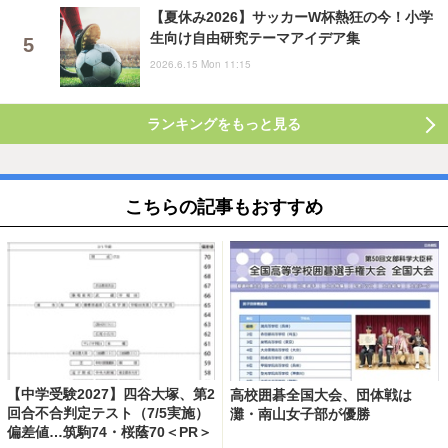
【夏休み2026】サッカーW杯熱狂の今！小学
生向け自由研究テーマアイデア集
2026.6.15 Mon 11:15
ランキングをもっと見る
こちらの記事もおすすめ
【中学受験2027】四谷大塚、第2
高校囲碁全国大会、団体戦は
回合不合判定テスト（7/5実施）
灘・南山女子部が優勝
偏差値…筑駒74・桜蔭70＜PR＞