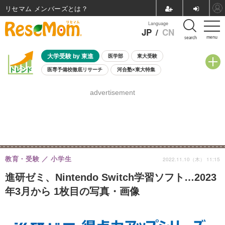
リセマム メンバーズ
Language
JP
/
CN
menu
search
大学受験 by 東進
医学部
東大受験
医専予備校徹底リサーチ
河合塾×東大特集
親子で考える大学選び
高校受験
中学受験
小学校受験
advertisement
共通テスト
夏休み
8月開催学校説明会・相談会
8月開催イベント・WS
全国公立高校 過去問
人気記事
自由研究教材（小学生向け）
自由研究教材（中学生向け）
ランキング
教育・受験
小学生
2022.11.10（木） 11:15
進研ゼミ、Nintendo Switch学習ソフト…2023
年3月から 1枚目の写真・画像