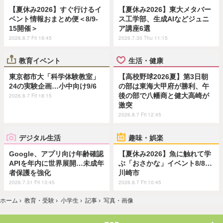
【夏休み2026】すぐ行けるイ
【夏休み2026】東大メタバー
ベント情報おまとめ便＜8/9-
ス工学部、生成AIなどジュニ
15開催＞
ア講座6選
2026.8.7 Fri 19:45
2026.7.30 Thu 11:15
教育イベント
生活・健康
東京都市大「科学体験教室」
【高校野球2026夏】第3日朝
24の実験企画…小中向け9/6
の部は東海大甲府が勝利、午
後の部で八幡商と健大高崎が
2026.8.7 Fri 18:15
激突
2026.8.7 Fri 12:45
デジタル生活
趣味・娯楽
Google、アプリ向け年齢確認
【夏休み2026】魚に触れて学
APIを年内に世界展開…未成年
ぶ「おさかな」イベント8/8…
者保護を強化
川崎市
2026.7.31 Fri 13:45
2026.8.7 Fri 10:45
ホーム
›
教育・受験
›
小学生
›
記事
›
写真・画像