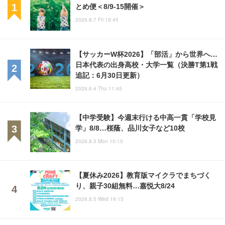
とめ便＜8/9-15開催＞
2026.8.7 Fri 19:45
【サッカーW杯2026】「部活」から世界へ…
日本代表の出身高校・大学一覧（決勝T第1戦
追記：6月30日更新）
2026.6.4 Thu 11:45
【中学受験】今週末行ける中高一貫「学校見
学」8/8…桜蔭、品川女子など10校
2026.8.3 Mon 10:15
【夏休み2026】教育版マイクラでまちづく
り、親子30組無料…嘉悦大8/24
2026.8.5 Wed 19:15