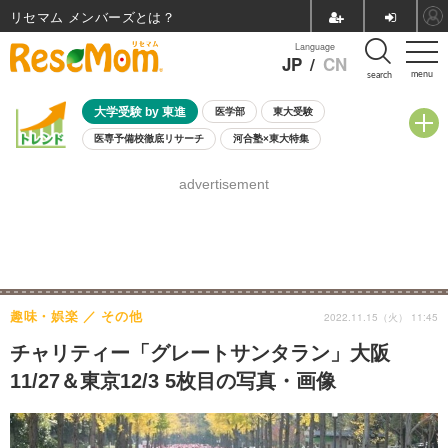
リセマム メンバーズ
Language
JP
/
CN
menu
search
大学受験 by 東進
医学部
東大受験
医専予備校徹底リサーチ
河合塾×東大特集
親子で考える大学選び
高校受験
中学受験
小学校受験
advertisement
共通テスト
夏休み
8月開催学校説明会・相談会
8月開催イベント・WS
全国公立高校 過去問
人気記事
自由研究教材（小学生向け）
自由研究教材（中学生向け）
ランキング
趣味・娯楽
その他
2022.11.15（火） 11:45
チャリティー「グレートサンタラン」大阪
11/27＆東京12/3 5枚目の写真・画像