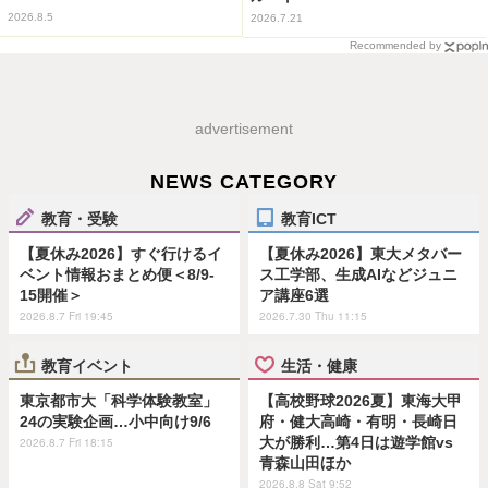
2026.8.5
2026.7.21
Recommended by
advertisement
NEWS CATEGORY
教育・受験
教育ICT
【夏休み2026】すぐ行けるイ
【夏休み2026】東大メタバー
ベント情報おまとめ便＜8/9-
ス工学部、生成AIなどジュニ
15開催＞
ア講座6選
2026.8.7 Fri 19:45
2026.7.30 Thu 11:15
教育イベント
生活・健康
東京都市大「科学体験教室」
【高校野球2026夏】東海大甲
24の実験企画…小中向け9/6
府・健大高崎・有明・長崎日
大が勝利…第4日は遊学館vs
2026.8.7 Fri 18:15
青森山田ほか
2026.8.8 Sat 9:52