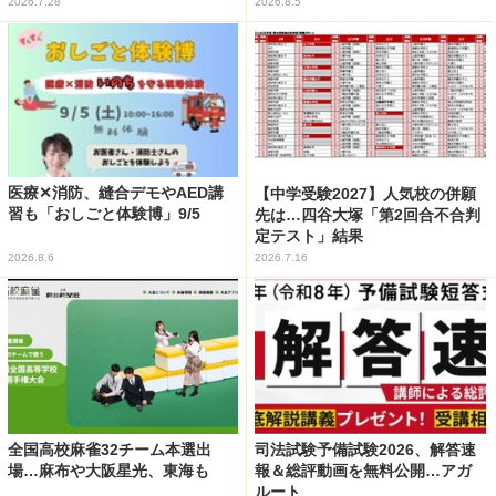
2026.7.28
2026.8.5
医療✕消防、縫合デモやAED講
【中学受験2027】人気校の併願
習も「おしごと体験博」9/5
先は…四谷大塚「第2回合不合判
定テスト」結果
2026.8.6
2026.7.16
全国高校麻雀32チーム本選出
司法試験予備試験2026、解答速
場…麻布や大阪星光、東海も
報＆総評動画を無料公開…アガ
ルート