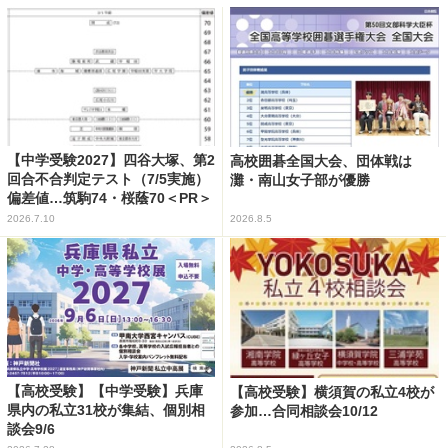
【中学受験2027】四谷大塚、第2
高校囲碁全国大会、団体戦は
回合不合判定テスト（7/5実施）
灘・南山女子部が優勝
偏差値…筑駒74・桜蔭70＜PR＞
2026.7.10
2026.8.5
【高校受験】【中学受験】兵庫
【高校受験】横須賀の私立4校が
県内の私立31校が集結、個別相
参加…合同相談会10/12
談会9/6