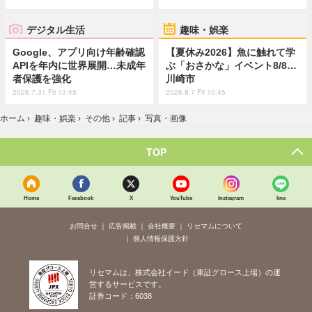
デジタル生活
趣味・娯楽
Google、アプリ向け年齢確認
【夏休み2026】魚に触れて学
APIを年内に世界展開…未成年
ぶ「おさかな」イベント8/8…
者保護を強化
川崎市
2026.7.31 Fri 13:45
2026.8.7 Fri 10:45
ホーム
›
趣味・娯楽
›
その他
›
記事
›
写真・画像
TOP
Home
Facebook
X
YouTube
Instagram
line
お問合せ
広告掲載
会社概要
リセマムについて
個人情報保護方針
リセマムは、株式会社イード（東証グロース上場）の運
営するサービスです。
証券コード：6038