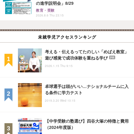
の進学説明会」8/29
教育・受験
2026.8.6 Thu 23:15
未就学児アクセスランキング
考える・伝えるってたのしい「めばえ教室」
遊び感覚で成功体験を重ねる学び
PR
2026.1.15 Thu 9:15
卓球選手は頭がいい…ナショナルチームに入
る条件に学力テスト
2019.3.20 Wed 10:15
【中学受験の塾選び】四谷大塚の特徴と費用
（2024年度版）