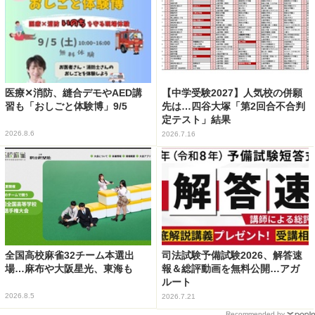
医療✕消防、縫合デモやAED講
【中学受験2027】人気校の併願
習も「おしごと体験博」9/5
先は…四谷大塚「第2回合不合判
定テスト」結果
2026.8.6
2026.7.16
全国高校麻雀32チーム本選出
司法試験予備試験2026、解答速
場…麻布や大阪星光、東海も
報＆総評動画を無料公開…アガ
ルート
2026.8.5
2026.7.21
Recommended by