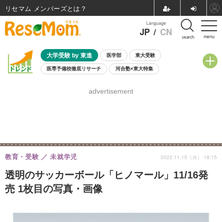
リセマム メンバーズ
Language
JP
/
CN
menu
search
大学受験 by 東進
医学部
東大受験
医専予備校徹底リサーチ
河合塾×東大特集
親子で考える大学選び
高校受験
中学受験
小学校受験
advertisement
共通テスト
夏休み
8月開催学校説明会・相談会
8月開催イベント・WS
全国公立高校 過去問
人気記事
自由研究教材（小学生向け）
自由研究教材（中学生向け）
ランキング
教育・受験
未就学児
2022.11.15（火） 18:15
透明のサッカーボール「ヒノマール」11/16発
売 1枚目の写真・画像