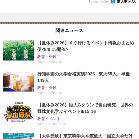
Sponsored by
関連ニュース
【夏休み2026】すぐ行けるイベント情報おまとめ
便<8/9-15開催>
教育・受験
2026.8.7 Fri 1:45
行知学園の大学合格実績2026...東大55人、早慶
149人
教育・受験
2026.8.7 Fri 0:45
【夏休み2026】巨人Gタウンで自由研究、世界の
野球文化学ぶイベント8/15-16
教育イベント
2026.8.6 Thu 21:15
【大学受験】東京科学大や筑波大「国立大学だけ