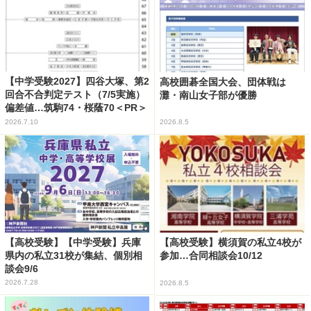
【中学受験2027】四谷大塚、第2
高校囲碁全国大会、団体戦は
回合不合判定テスト（7/5実施）
灘・南山女子部が優勝
偏差値…筑駒74・桜蔭70＜PR＞
2026.7.10
2026.8.5
【高校受験】【中学受験】兵庫
【高校受験】横須賀の私立4校が
県内の私立31校が集結、個別相
参加…合同相談会10/12
談会9/6
2026.7.28
2026.8.5