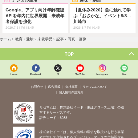
Google、アプリ向け年齢確認
【夏休み2026】魚に触れて学
APIを年内に世界展開…未成年
ぶ「おさかな」イベント8/8…
者保護を強化
川崎市
2026.7.31 Fri 13:45
2026.8.7 Fri 10:45
ホーム
›
教育・受験
›
未就学児
›
記事
›
写真・画像
TOP
Home
Facebook
X
YouTube
Instagram
line
お問合せ
広告掲載
会社概要
リセマムについて
個人情報保護方針
リセマムは、株式会社イード（東証グロース上場）の運
営するサービスです。
証券コード：6038
株式会社イードは、個人情報の適切な取扱いを行う事業
者に対して付与されるプライバシーマークの付与認定を