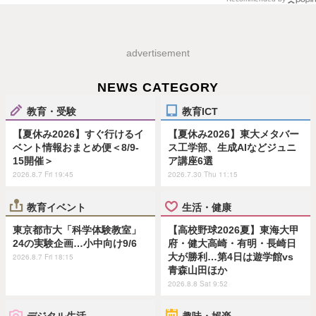
advertisement
NEWS CATEGORY
教育・受験
教育ICT
【夏休み2026】すぐ行けるイ
【夏休み2026】東大メタバー
ベント情報おまとめ便＜8/9-
ス工学部、生成AIなどジュニ
15開催＞
ア講座6選
2026.8.7 Fri 19:45
2026.7.30 Thu 11:15
教育イベント
生活・健康
東京都市大「科学体験教室」
【高校野球2026夏】東海大甲
24の実験企画…小中向け9/6
府・健大高崎・有明・長崎日
大が勝利…第4日は遊学館vs
2026.8.7 Fri 18:15
青森山田ほか
2026.8.8 Sat 9:52
デジタル生活
趣味・娯楽