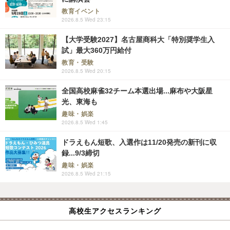
教育イベント
2026.8.5 Wed 23:15
【大学受験2027】名古屋商科大「特別奨学生入
試」最大360万円給付
教育・受験
2026.8.5 Wed 20:15
全国高校麻雀32チーム本選出場...麻布や大阪星
光、東海も
趣味・娯楽
2026.8.5 Wed 1:45
ドラえもん短歌、入選作は11/20発売の新刊に収
録...9/3締切
趣味・娯楽
2026.8.5 Wed 21:15
高校生アクセスランキング