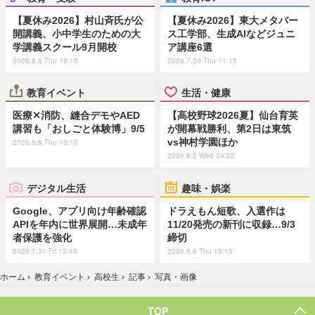
【夏休み2026】村山斉氏が公
【夏休み2026】東大メタバー
開講義、小中学生のための大
ス工学部、生成AIなどジュニ
学講義スクール9月開校
ア講座6選
2026.8.6 Thu 19:15
2026.7.30 Thu 11:15
教育イベント
生活・健康
医療✕消防、縫合デモやAED
【高校野球2026夏】仙台育英
講習も「おしごと体験博」9/5
が開幕戦勝利、第2日は東筑
vs神村学園ほか
2026.8.6 Thu 18:15
2026.8.5 Wed 20:32
デジタル生活
趣味・娯楽
Google、アプリ向け年齢確認
ドラえもん短歌、入選作は
APIを年内に世界展開…未成年
11/20発売の新刊に収録…9/3
者保護を強化
締切
2026.7.31 Fri 13:45
2026.8.6 Thu 15:15
ホーム
›
教育イベント
›
高校生
›
記事
›
写真・画像
TOP