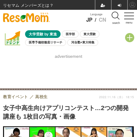
リセマム メンバーズ
Language
JP
/
CN
menu
search
大学受験 by 東進
医学部
東大受験
医専予備校徹底リサーチ
河合塾×東大特集
親子で考える大学選び
高校受験
中学受験
小学校受験
advertisement
共通テスト
夏休み
8月開催学校説明会・相談会
8月開催イベント・WS
全国公立高校 過去問
人気記事
自由研究教材（小学生向け）
自由研究教材（中学生向け）
ランキング
教育イベント
高校生
2022.11.16（水） 18:15
女子中高生向けアプリコンテスト…2つの開発
講座も 1枚目の写真・画像