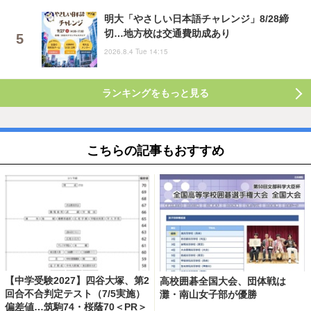
明大「やさしい日本語チャレンジ」8/28締
切…地方校は交通費助成あり
2026.8.4 Tue 14:15
ランキングをもっと見る
こちらの記事もおすすめ
【中学受験2027】四谷大塚、第2
高校囲碁全国大会、団体戦は
回合不合判定テスト（7/5実施）
灘・南山女子部が優勝
偏差値…筑駒74・桜蔭70＜PR＞