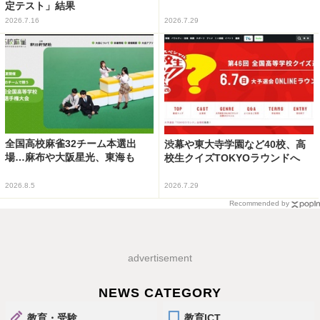
定テスト」結果
2026.7.16
2026.7.29
全国高校麻雀32チーム本選出
渋幕や東大寺学園など40校、高
場…麻布や大阪星光、東海も
校生クイズTOKYOラウンドへ
2026.8.5
2026.7.29
Recommended by
advertisement
NEWS CATEGORY
教育・受験
教育ICT