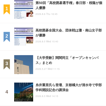
第50回「高校囲碁選手権」春日部・桜蔭が個
人優勝
2026.8.6 Thu 16:45
高校囲碁全国大会、団体戦は灘・南山女子部
が優勝
2026.8.5 Wed 10:40
【大学受験】関関同立「オープンキャンパ
ス」まとめ
2026.5.27 Wed 11:15
糸井重里氏ら登壇、京都橘大が清水寺で学部
学科開設記念の講演会
2026.8.5 Wed 14:15