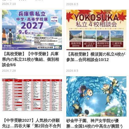
2026.7.10
2026.8.5
【高校受験】【中学受験】兵庫
【高校受験】横須賀の私立4校が
県内の私立31校が集結、個別相
参加…合同相談会10/12
談会9/6
2026.7.28
2026.8.5
【中学受験2027】人気校の併願
砂金甲子園、神戸女学院が優
先は…四谷大塚「第2回合不合判
勝…全国14校の中高生が腕競う