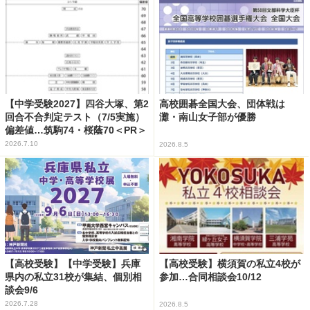
【中学受験2027】四谷大塚、第2
高校囲碁全国大会、団体戦は
回合不合判定テスト（7/5実施）
灘・南山女子部が優勝
偏差値…筑駒74・桜蔭70＜PR＞
2026.7.10
2026.8.5
【高校受験】【中学受験】兵庫
【高校受験】横須賀の私立4校が
県内の私立31校が集結、個別相
参加…合同相談会10/12
談会9/6
2026.7.28
2026.8.5