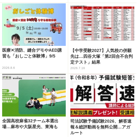
医療✕消防、縫合デモやAED講
【中学受験2027】人気校の併願
習も「おしごと体験博」9/5
先は…四谷大塚「第2回合不合判
定テスト」結果
2026.8.6
2026.7.16
全国高校麻雀32チーム本選出
司法試験予備試験2026、解答速
場…麻布や大阪星光、東海も
報＆総評動画を無料公開…アガ
ルート