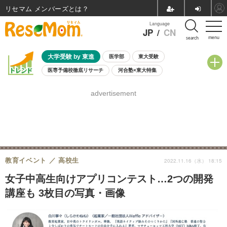
リセマム メンバーズ
Language
JP
/
CN
menu
search
大学受験 by 東進
医学部
東大受験
医専予備校徹底リサーチ
河合塾×東大特集
親子で考える大学選び
高校受験
中学受験
小学校受験
advertisement
共通テスト
夏休み
8月開催学校説明会・相談会
8月開催イベント・WS
全国公立高校 過去問
人気記事
自由研究教材（小学生向け）
自由研究教材（中学生向け）
ランキング
教育イベント
高校生
2022.11.16（水） 18:15
女子中高生向けアプリコンテスト…2つの開発
講座も 3枚目の写真・画像