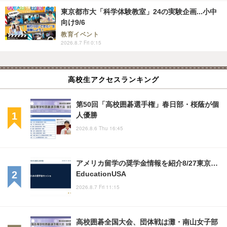
東京都市大「科学体験教室」24の実験企画...小中
向け9/6
教育イベント
2026.8.7 Fri 0:15
高校生アクセスランキング
第50回「高校囲碁選手権」春日部・桜蔭が個
人優勝
2026.8.6 Thu 16:45
アメリカ留学の奨学金情報を紹介8/27東京…
EducationUSA
2026.8.7 Fri 11:15
高校囲碁全国大会、団体戦は灘・南山女子部