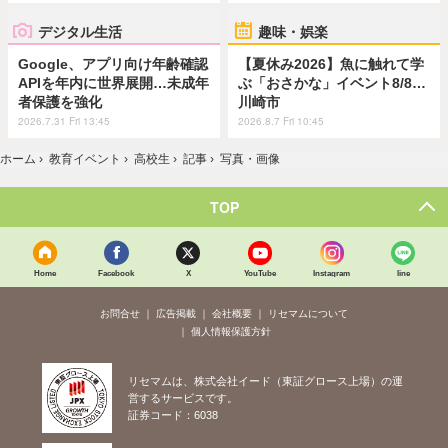
デジタル生活
趣味・娯楽
Google、アプリ向け年齢確認
【夏休み2026】魚に触れて学
APIを年内に世界展開…未成年
ぶ「おさかな」イベント8/8…
者保護を強化
川崎市
2026.7.31 Fri 13:45
2026.8.7 Fri 10:45
ホーム
›
教育イベント
›
高校生
›
記事
›
写真・画像
TOP
Home
Facebook
X
YouTube
Instagram
line
お問合せ
広告掲載
会社概要
リセマムについて
個人情報保護方針
リセマムは、株式会社イード（東証グロース上場）の運
営するサービスです。
証券コード：6038