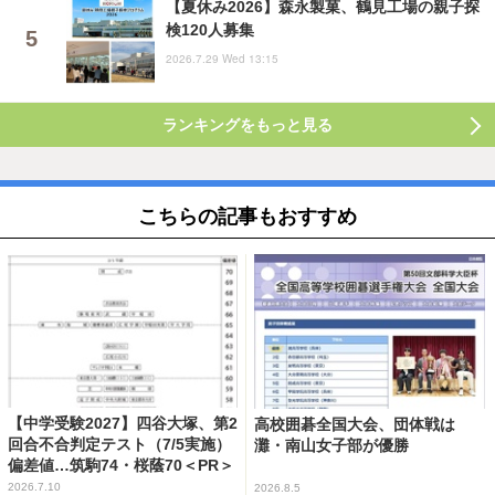
【夏休み2026】森永製菓、鶴見工場の親子探
検120人募集
2026.7.29 Wed 13:15
ランキングをもっと見る
こちらの記事もおすすめ
【中学受験2027】四谷大塚、第2
高校囲碁全国大会、団体戦は
回合不合判定テスト（7/5実施）
灘・南山女子部が優勝
偏差値…筑駒74・桜蔭70＜PR＞
2026.7.10
2026.8.5