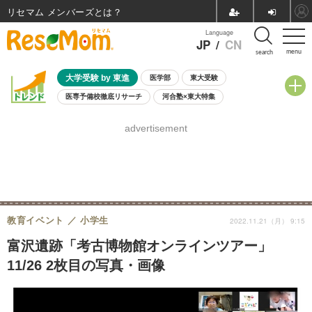
リセマム メンバーズ
Language
JP
/
CN
menu
search
大学受験 by 東進
医学部
東大受験
医専予備校徹底リサーチ
河合塾×東大特集
親子で考える大学選び
高校受験
中学受験
小学校受験
advertisement
共通テスト
夏休み
8月開催学校説明会・相談会
8月開催イベント・WS
全国公立高校 過去問
人気記事
自由研究教材（小学生向け）
自由研究教材（中学生向け）
ランキング
教育イベント
小学生
2022.11.21（月） 9:15
富沢遺跡「考古博物館オンラインツアー」
11/26 2枚目の写真・画像