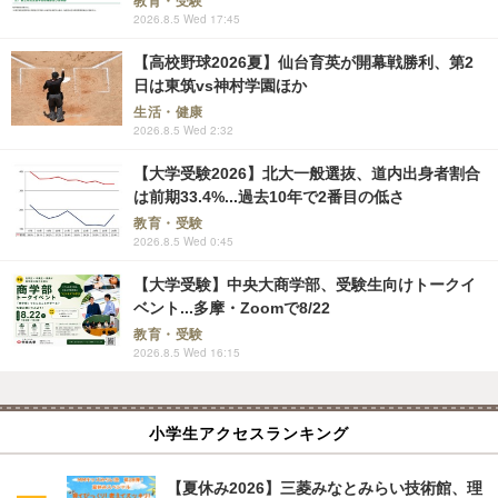
教育・受験
2026.8.5 Wed 17:45
【高校野球2026夏】仙台育英が開幕戦勝利、第2
日は東筑vs神村学園ほか
生活・健康
2026.8.5 Wed 2:32
【大学受験2026】北大一般選抜、道内出身者割合
は前期33.4%...過去10年で2番目の低さ
教育・受験
2026.8.5 Wed 0:45
【大学受験】中央大商学部、受験生向けトークイ
ベント...多摩・Zoomで8/22
教育・受験
2026.8.5 Wed 16:15
小学生アクセスランキング
【夏休み2026】三菱みなとみらい技術館、理