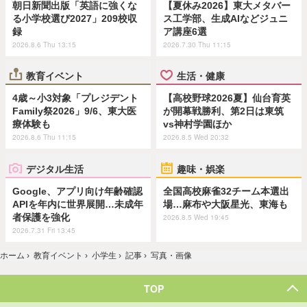
朝日新聞出版「英語に強くな
【夏休み2026】東大メタバー
る小学校選び2027」209校収
ス工学部、生成AIなどジュニ
録
ア講座6選
2026.8.6 Thu 13:15
2026.7.30 Thu 11:15
教育イベント
生活・健康
4歳～小3対象「プレジデント
【高校野球2026夏】仙台育英
Family祭2026」9/6、東大医
が開幕戦勝利、第2日は東筑
療体験も
vs神村学園ほか
2026.8.6 Thu 11:15
2026.8.5 Wed 20:32
デジタル生活
趣味・娯楽
Google、アプリ向け年齢確認
全国高校麻雀32チーム本選出
APIを年内に世界展開…未成年
場…麻布や大阪星光、東海も
者保護を強化
2026.8.5 Wed 19:45
2026.7.31 Fri 13:45
ホーム
›
教育イベント
›
小学生
›
記事
›
写真・画像
TOP