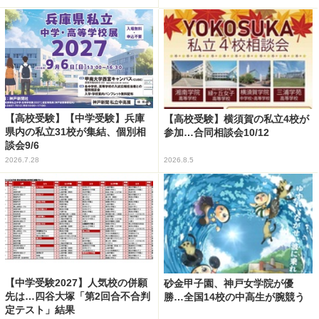
【高校受験】【中学受験】兵庫
【高校受験】横須賀の私立4校が
県内の私立31校が集結、個別相
参加…合同相談会10/12
談会9/6
2026.7.28
2026.8.5
【中学受験2027】人気校の併願
砂金甲子園、神戸女学院が優
先は…四谷大塚「第2回合不合判
勝…全国14校の中高生が腕競う
定テスト」結果