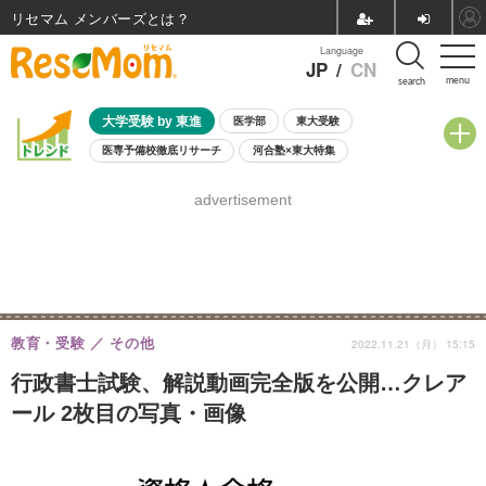
リセマム メンバーズ
Language
JP
/
CN
menu
search
大学受験 by 東進
医学部
東大受験
医専予備校徹底リサーチ
河合塾×東大特集
親子で考える大学選び
高校受験
中学受験
小学校受験
advertisement
共通テスト
夏休み
8月開催学校説明会・相談会
8月開催イベント・WS
全国公立高校 過去問
人気記事
自由研究教材（小学生向け）
自由研究教材（中学生向け）
ランキング
教育・受験
その他
2022.11.21（月） 15:15
行政書士試験、解説動画完全版を公開…クレア
ール 2枚目の写真・画像