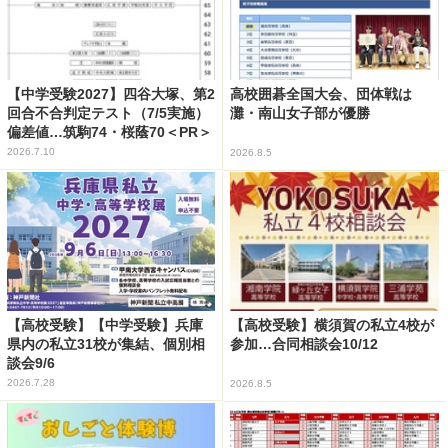
【中学受験2027】四谷大塚、第2
高校囲碁全国大会、団体戦は
回合不合判定テスト（7/5実施）
灘・南山女子部が優勝
偏差値…筑駒74・桜蔭70＜PR＞
2026.7.10
2026.8.5
【高校受験】【中学受験】兵庫
【高校受験】横須賀の私立4校が
県内の私立31校が集結、個別相
参加…合同相談会10/12
談会9/6
2026.7.28
2026.8.5