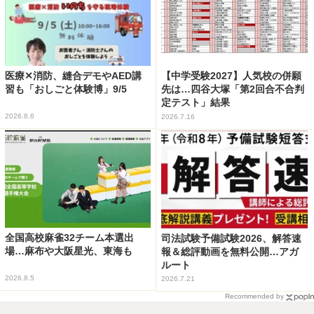
医療✕消防、縫合デモやAED講
【中学受験2027】人気校の併願
習も「おしごと体験博」9/5
先は…四谷大塚「第2回合不合判
定テスト」結果
2026.8.6
2026.7.16
全国高校麻雀32チーム本選出
司法試験予備試験2026、解答速
場…麻布や大阪星光、東海も
報＆総評動画を無料公開…アガ
ルート
2026.8.5
2026.7.21
Recommended by