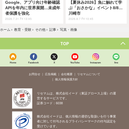
Google、アプリ向け年齢確認
【夏休み2026】魚に触れて学
APIを年内に世界展開…未成年
ぶ「おさかな」イベント8/8…
者保護を強化
川崎市
2026.7.31 Fri 13:45
2026.8.7 Fri 10:45
ホーム
›
教育・受験
›
その他
›
記事
›
写真・画像
TOP
Home
Facebook
X
YouTube
Instagram
line
お問合せ
広告掲載
会社概要
リセマムについて
個人情報保護方針
リセマムは、株式会社イード（東証グロース上場）の運
営するサービスです。
証券コード：6038
株式会社イードは、個人情報の適切な取扱いを行う事業
者に対して付与されるプライバシーマークの付与認定を
受けています。