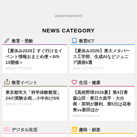
advertisement
NEWS CATEGORY
教育・受験
教育ICT
【夏休み2026】すぐ行けるイ
【夏休み2026】東大メタバー
ベント情報おまとめ便＜8/9-
ス工学部、生成AIなどジュニ
15開催＞
ア講座6選
2026.8.7 Fri 19:45
2026.7.30 Thu 11:15
教育イベント
生活・健康
東京都市大「科学体験教室」
【高校野球2026夏】第4日青
24の実験企画…小中向け9/6
森山田・東日大昌平・大分
商・英明が勝利、第5日は花巻
2026.8.7 Fri 18:15
東vs新田ほか
2026.8.9 Sun 9:15
デジタル生活
趣味・娯楽