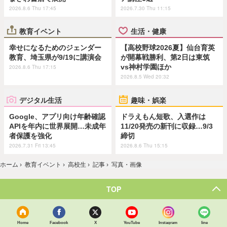
2026.8.6 Thu 17:45
2026.7.30 Thu 11:15
教育イベント
生活・健康
幸せになるためのジェンダー
【高校野球2026夏】仙台育英
教育、埼玉県が9/19に講演会
が開幕戦勝利、第2日は東筑
vs神村学園ほか
2026.8.6 Thu 17:15
2026.8.5 Wed 20:32
デジタル生活
趣味・娯楽
Google、アプリ向け年齢確認
ドラえもん短歌、入選作は
APIを年内に世界展開…未成年
11/20発売の新刊に収録…9/3
者保護を強化
締切
2026.7.31 Fri 13:45
2026.8.6 Thu 15:15
ホーム
›
教育イベント
›
高校生
›
記事
›
写真・画像
TOP
Home
Facebook
X
YouTube
Instagram
line