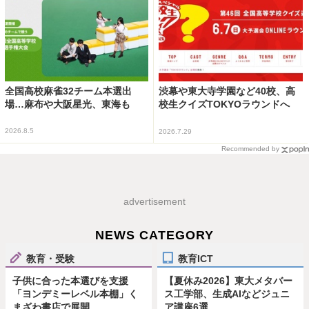
全国高校麻雀32チーム本選出
渋幕や東大寺学園など40校、高
場…麻布や大阪星光、東海も
校生クイズTOKYOラウンドへ
2026.8.5
2026.7.29
Recommended by
advertisement
NEWS CATEGORY
教育・受験
教育ICT
子供に合った本選びを支援
【夏休み2026】東大メタバー
「ヨンデミーレベル本棚」く
ス工学部、生成AIなどジュニ
まざわ書店で展開
ア講座6選