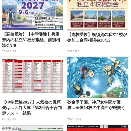
【高校受験】【中学受験】兵庫
【高校受験】横須賀の私立4校が
県内の私立31校が集結、個別相
参加…合同相談会10/12
談会9/6
2026.7.28
2026.8.5
【中学受験2027】人気校の併願
砂金甲子園、神戸女学院が優
先は…四谷大塚「第2回合不合判
勝…全国14校の中高生が腕競う
定テスト」結果
2026.7.16
2026.7.29