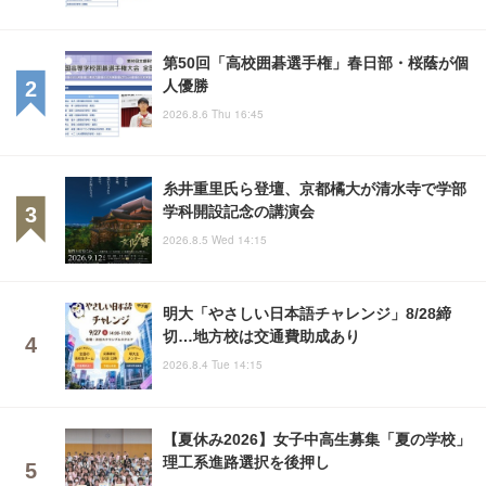
第50回「高校囲碁選手権」春日部・桜蔭が個
人優勝
2026.8.6 Thu 16:45
糸井重里氏ら登壇、京都橘大が清水寺で学部
学科開設記念の講演会
2026.8.5 Wed 14:15
明大「やさしい日本語チャレンジ」8/28締
切…地方校は交通費助成あり
2026.8.4 Tue 14:15
【夏休み2026】女子中高生募集「夏の学校」
理工系進路選択を後押し