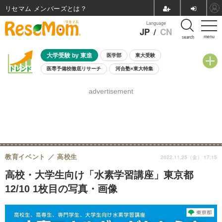
リセマム メンバーズ
Language
JP
/
CN
menu
search
大学受験 by 東進
医学部
東大受験
医専予備校徹底リサーチ
河合塾×東大特集
親子で考える大学選び
高校受験
中学受験
小学校受験
advertisement
共通テスト
夏休み
8月開催学校説明会・相談会
8月開催イベント・WS
全国公立高校 過去問
人気記事
自由研究教材（小学生向け）
自由研究教材（中学生向け）
ランキング
教育イベント
高校生
2022.11.25（金） 17:15
高校・大学生向け「水素学習講座」東京都
12/10 1枚目の写真・画像