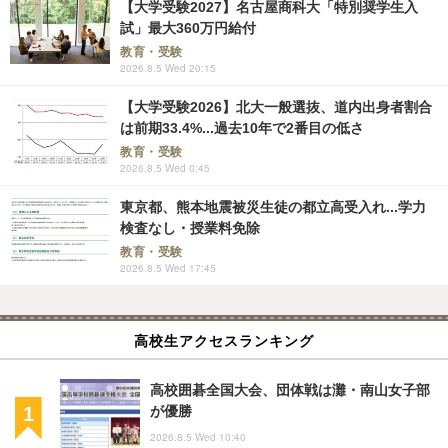
【大学受験2027】名古屋商科大「特別奨学生入
試」最大360万円給付
教育・受験
2026.8.5 Wed 20:15
【大学受験2026】北大一般選抜、道内出身者割合
は前期33.4%...過去10年で2番目の低さ
教育・受験
2026.8.5 Wed 0:45
東京都、熊本地震被災生徒の都立高受入れ...学力
検査なし・授業料免除
教育・受験
2026.8.5 Wed 17:45
高校生アクセスランキング
高校囲碁全国大会、団体戦は灘・南山女子部
が優勝
2026.8.5 Wed 10:40