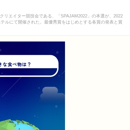
イター競技会である、「SPAJAM2022」の本選が、2022
原ホテルにて開催された。最優秀賞をはじめとする各賞の発表と賞