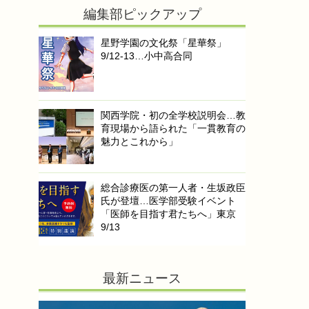
編集部ピックアップ
星野学園の文化祭「星華祭」
9/12-13…小中高合同
関西学院・初の全学校説明会…教
育現場から語られた「一貫教育の
魅力とこれから」
総合診療医の第一人者・生坂政臣
氏が登壇…医学部受験イベント
「医師を目指す君たちへ」東京
9/13
最新ニュース