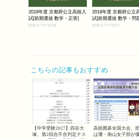
2018年度 京都府公立高校入
2018年度 京都府公立
試[前期選抜 数学・正答]
試[前期選抜 数学・問題]
2026.8.7 Fri 22:26
2026.8.7 Fri 22:27
こちらの記事もおすすめ
【中学受験2027】四谷大
高校囲碁全国大会、
塚、第2回合不合判定テス
は灘・南山女子部が