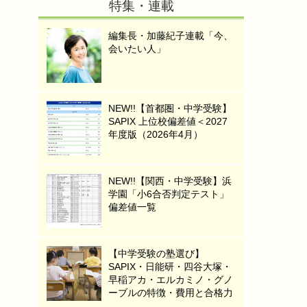
特集・連載
編集長・加藤紀子連載「今、
会いたい人」
NEW!!【首都圏・中学受験】
SAPIX 上位校偏差値＜2027
年度版（2026年4月）
NEW!!【関西・中学受験】浜
学園「小6合否判定テスト」
偏差値一覧
【中学受験の塾選び】
SAPIX・日能研・四谷大塚・
早稲アカ・エルカミノ・グノ
ーブルの特徴・費用と合格力