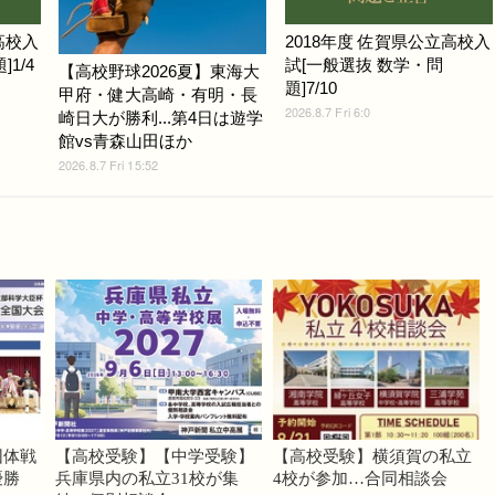
高校入
2018年度 佐賀県公立高校入
1/4
試[一般選抜 数学・問
【高校野球2026夏】東海大
題]7/10
甲府・健大高崎・有明・長
2026.8.7 Fri 6:0
崎日大が勝利...第4日は遊学
館vs青森山田ほか
2026.8.7 Fri 15:52
団体戦
【高校受験】【中学受験】
【高校受験】横須賀の私立
優勝
兵庫県内の私立31校が集
4校が参加…合同相談会