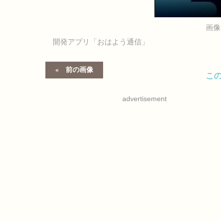
画像
開発アプリ「おはよう通信」
前の画像
こ
advertisement