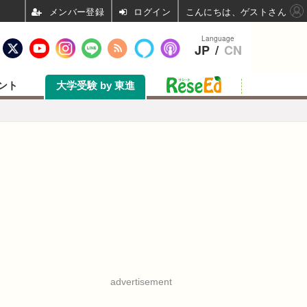
ログイン
こんにちは、ゲストさん
Language
JP
/
CN
ント
大学受験 by 東進
advertisement