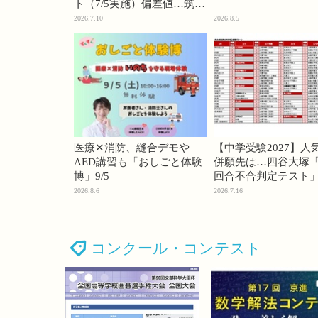
ト（7/5実施）偏差値…筑駒
74・桜蔭70＜PR＞
2026.7.10
2026.8.5
医療✕消防、縫合デモや
【中学受験2027】人
AED講習も「おしごと体験
併願先は…四谷大塚「
博」9/5
回合不合判定テスト
2026.8.6
2026.7.16
コンクール・コンテスト