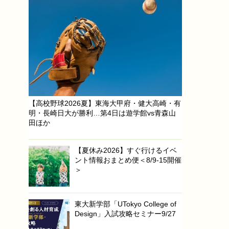
【高校野球2026夏】東海大甲府・健大高崎・有
明・長崎日大が勝利…第4日は遊学館vs青森山
田ほか
【夏休み2026】すぐ行けるイベ
ント情報おまとめ便＜8/9-15開催
＞
東大新学部「UTokyo College of
Design」入試攻略セミナー9/27