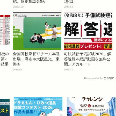
結、個別相談会9/6
10/12
2026.7.28
2026.8.5
気校の
全国高校麻雀32チーム本選
司法試験予備試験2026、解
第2
出場…麻布や大阪星光、東
答速報＆総評動画を無料公
」結果
海も
開…アガルート
2026.8.5
2026.7.21
Recommended by