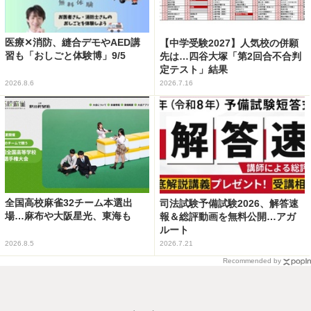
医療✕消防、縫合デモやAED講
【中学受験2027】人気校の併願
習も「おしごと体験博」9/5
先は…四谷大塚「第2回合不合判
定テスト」結果
2026.8.6
2026.7.16
全国高校麻雀32チーム本選出
司法試験予備試験2026、解答速
場…麻布や大阪星光、東海も
報＆総評動画を無料公開…アガ
ルート
2026.8.5
2026.7.21
Recommended by