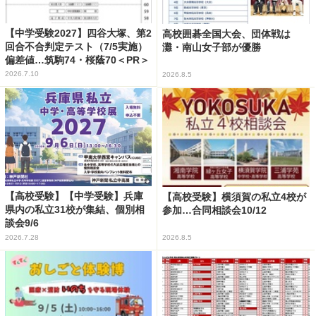
【中学受験2027】四谷大塚、第2
高校囲碁全国大会、団体戦は
回合不合判定テスト（7/5実施）
灘・南山女子部が優勝
偏差値…筑駒74・桜蔭70＜PR＞
2026.7.10
2026.8.5
【高校受験】【中学受験】兵庫
【高校受験】横須賀の私立4校が
県内の私立31校が集結、個別相
参加…合同相談会10/12
談会9/6
2026.7.28
2026.8.5