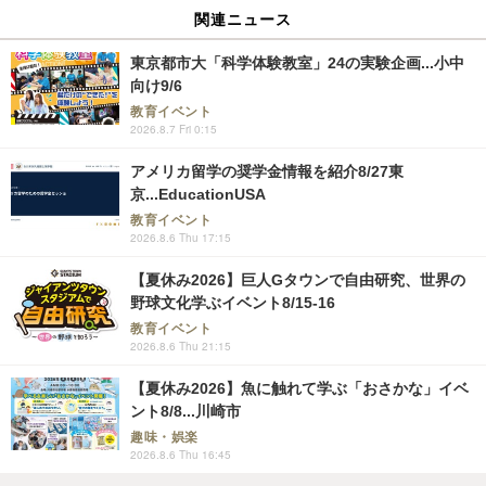
関連ニュース
東京都市大「科学体験教室」24の実験企画...小中
向け9/6
教育イベント
2026.8.7 Fri 0:15
アメリカ留学の奨学金情報を紹介8/27東
京...EducationUSA
教育イベント
2026.8.6 Thu 17:15
【夏休み2026】巨人Gタウンで自由研究、世界の
野球文化学ぶイベント8/15-16
教育イベント
2026.8.6 Thu 21:15
【夏休み2026】魚に触れて学ぶ「おさかな」イベ
ント8/8...川崎市
趣味・娯楽
2026.8.6 Thu 16:45