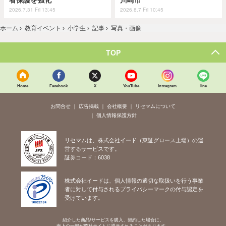
2026.7.31 Fri 13:45
2026.8.7 Fri 10:45
ホーム
›
教育イベント
›
小学生
›
記事
›
写真・画像
TOP
Home
Facebook
X
YouTube
Instagram
line
お問合せ
広告掲載
会社概要
リセマムについて
個人情報保護方針
リセマムは、株式会社イード（東証グロース上場）の運
営するサービスです。
証券コード：6038
株式会社イードは、個人情報の適切な取扱いを行う事業
者に対して付与されるプライバシーマークの付与認定を
受けています。
紹介した商品/サービスを購入、契約した場合に、