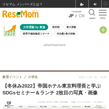
リセマム メンバーズ
Language
JP
/
CN
menu
search
大学受験 by 東進
医学部
東大受験
医専予備校徹底リサーチ
河合塾×東大特集
親子で考える大学選び
高校受験
中学受験
小学校受験
advertisement
共通テスト
夏休み
8月開催学校説明会・相談会
8月開催イベント・WS
全国公立高校 過去問
人気記事
自由研究教材（小学生向け）
自由研究教材（中学生向け）
ランキング
教育イベント
小学生
2022.11.30（水） 13:45
【冬休み2022】帝国ホテル東京料理長と学ぶ
SDGsセミナー＆ランチ 2枚目の写真・画像