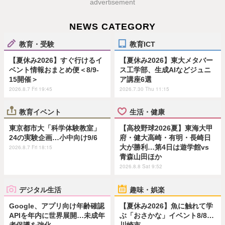
advertisement
NEWS CATEGORY
教育・受験
教育ICT
【夏休み2026】すぐ行けるイ
【夏休み2026】東大メタバー
ベント情報おまとめ便＜8/9-
ス工学部、生成AIなどジュニ
15開催＞
ア講座6選
2026.8.7 Fri 19:45
2026.7.30 Thu 11:15
教育イベント
生活・健康
東京都市大「科学体験教室」
【高校野球2026夏】東海大甲
24の実験企画…小中向け9/6
府・健大高崎・有明・長崎日
大が勝利…第4日は遊学館vs
2026.8.7 Fri 18:15
青森山田ほか
2026.8.8 Sat 9:52
デジタル生活
趣味・娯楽
Google、アプリ向け年齢確認
【夏休み2026】魚に触れて学
APIを年内に世界展開…未成年
ぶ「おさかな」イベント8/8…
者保護を強化
川崎市