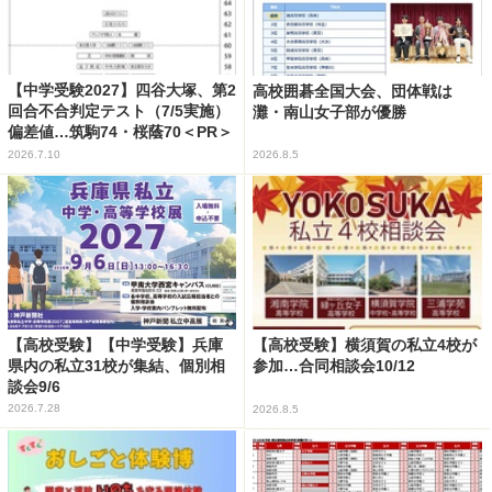
【中学受験2027】四谷大塚、第2
高校囲碁全国大会、団体戦は
回合不合判定テスト（7/5実施）
灘・南山女子部が優勝
偏差値…筑駒74・桜蔭70＜PR＞
2026.7.10
2026.8.5
【高校受験】【中学受験】兵庫
【高校受験】横須賀の私立4校が
県内の私立31校が集結、個別相
参加…合同相談会10/12
談会9/6
2026.7.28
2026.8.5