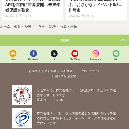
APIを年内に世界展開…未成年
ぶ「おさかな」イベント8/8…
者保護を強化
川崎市
2026.7.31 Fri 13:45
2026.8.7 Fri 10:45
ホーム
›
教育・受験
›
小学生
›
記事
›
写真・画像
TOP
Home
Facebook
X
YouTube
Instagram
line
お問合せ
広告掲載
会社概要
リセマムについて
個人情報保護方針
リセマムは、株式会社イード（東証グロース上場）の運
営するサービスです。
証券コード：6038
株式会社イードは、個人情報の適切な取扱いを行う事業
者に対して付与されるプライバシーマークの付与認定を
受けています。