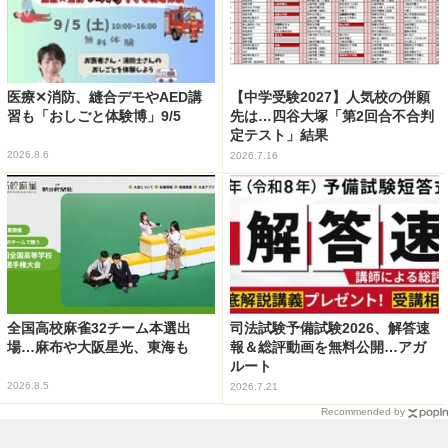
医療✕消防、縫合デモやAED講
【中学受験2027】人気校の併願
習も「おしごと体験博」9/5
先は…四谷大塚「第2回合不合判
定テスト」結果
2026.8.6
2026.7.16
全国高校麻雀32チーム本選出
司法試験予備試験2026、解答速
場…麻布や大阪星光、東海も
報＆総評動画を無料公開…アガ
ルート
2026.8.5
2026.7.21
Recommended by