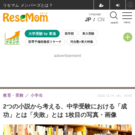
リセマム メンバーズ
Language
JP
/
CN
menu
search
大学受験 by 東進
医学部
東大受験
医専予備校徹底リサーチ
河合塾×東大特集
親子で考える大学選び
高校受験
中学受験
小学校受験
advertisement
共通テスト
夏休み
8月開催学校説明会・相談会
8月開催イベント・WS
全国公立高校 過去問
人気記事
自由研究教材（小学生向け）
自由研究教材（中学生向け）
ランキング
教育・受験
小学生
2022.12.14（水） 18:45
2つの小説から考える、中学受験における「成
功」とは「失敗」とは 1枚目の写真・画像