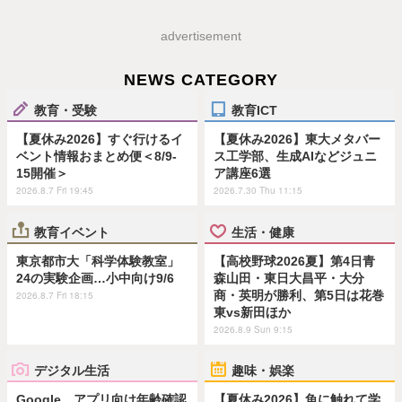
advertisement
NEWS CATEGORY
教育・受験
教育ICT
【夏休み2026】すぐ行けるイ
【夏休み2026】東大メタバー
ベント情報おまとめ便＜8/9-
ス工学部、生成AIなどジュニ
15開催＞
ア講座6選
2026.8.7 Fri 19:45
2026.7.30 Thu 11:15
教育イベント
生活・健康
東京都市大「科学体験教室」
【高校野球2026夏】第4日青
24の実験企画…小中向け9/6
森山田・東日大昌平・大分
商・英明が勝利、第5日は花巻
2026.8.7 Fri 18:15
東vs新田ほか
2026.8.9 Sun 9:15
デジタル生活
趣味・娯楽
Google、アプリ向け年齢確認
【夏休み2026】魚に触れて学